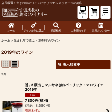
店長厳選！生まれ年のワインにオリジナルメッセージの刻印
PCサイ
カート
メニュー
ト
ホーム
ジャンル別に選ぶ
商品検索
ご利用ガイド
営業カレンダー
ホーム
>
生まれ年で選ぶ
>
2019年のワイン
2019年のワイン
表示順変更
閉じる
3
件
表示数
:
旨い! 蔵出しマルサネ(赤)パトリック・マロワイエ
2019年
並び順
:
7,800
円
(税別)
(
税込
:
8,580
円
)
絞り込む
在庫わずか