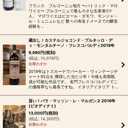
フランス ブルゴーニュ地方 〜パトリック・マロ
ワイエ〜 ブルゴーニュで最も小さな生産者の1
人。 マロワイエはピエール・ダモワ、モンジャ－
ル・ミュニュレなど 数々の有名ドメーヌでの醸造
経験を…
蔵出し！カステルジョコンド・ブルネッロ・デ
ィ・モンタルチーノ・フレスコバルディ2019年
9,980
円
(税別)
(
税込
:
10,978
円
)
在庫わずか
2019年はトスカーナでパーカー・ヴィンテージチ
ャート95点を 獲得した当たり年！今後も長期熟
成が可能な作品です。 名門フレスコバルディでこ
の価格帯なら最高ですね。 イタリアイタリア ト…
旨い！バラ・マッソン・レ・マルガンヌ 2019年
(ビオディナミ)
13,000
円
(税別)
(
税込
:
14,300
円
)
在庫わずか