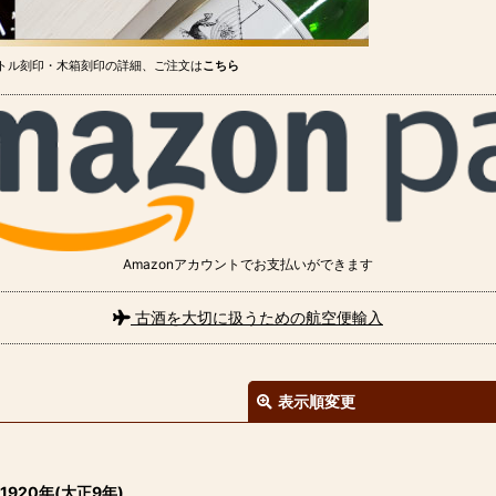
トル刻印・木箱刻印の詳細、ご注文は
こちら
Amazonアカウントでお支払いができます
古酒を大切に扱うための航空便輸入
表示順変更
1920年(大正9年)