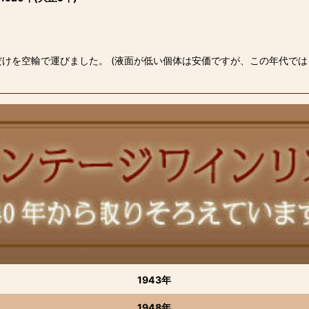
絞り込む
だけを空輸で運びました。 (液面が低い個体は安価ですが、この年代で
1943年
1948年