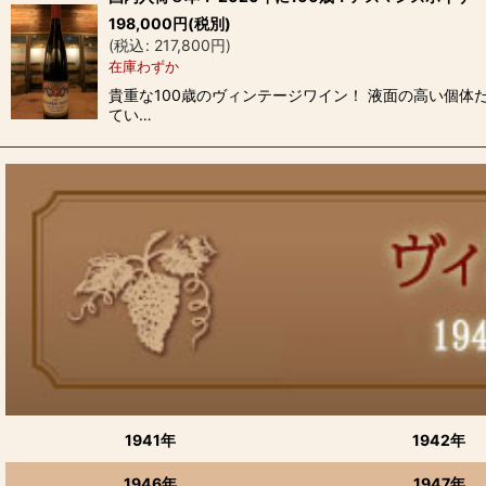
198,000
円
(税別)
並び順
:
(
税込
:
217,800
円
)
在庫わずか
貴重な100歳のヴィンテージワイン！ 液面の高い個体
てい…
1941年
1942年
1946年
1947年