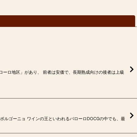
閉じる
ローロ地区」があり、 前者は安価で、長期熟成向けの後者は上級
ボルゴーニョ ワインの王といわれるバローロDOCGの中でも、最