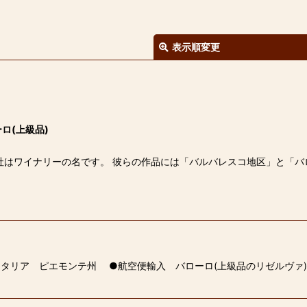
表示順変更
ロ(上級品)
絞り込む
社はワイナリーの名です。 彼らの作品には「バルバレスコ地区」と「バ
イタリア ピエモンテ州 ●航空便輸入 バローロ(上級品のリゼルヴァ)