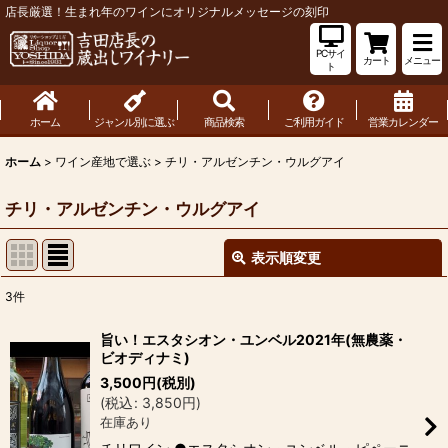
店長厳選！生まれ年のワインにオリジナルメッセージの刻印
PCサイ
カート
メニュー
ト
ホーム
ジャンル別に選ぶ
商品検索
ご利用ガイド
営業カレンダー
ホーム
>
ワイン産地で選ぶ
>
チリ・アルゼンチン・ウルグアイ
チリ・アルゼンチン・ウルグアイ
表示順変更
閉じる
3
件
表示数
:
旨い！エスタシオン・ユンベル2021年(無農薬・
ビオディナミ)
並び順
:
3,500
円
(税別)
(
税込
:
3,850
円
)
在庫あり
絞り込む