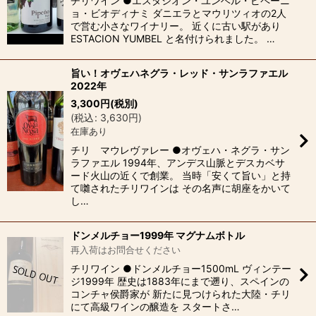
チリワイン ●エスタシオン・ユンベル・ピペーニ
ョ・ビオディナミ ダニエラとマウリツィオの2人
で営む小さなワイナリー。 近くに古い駅があり
ESTACION YUMBEL と名付けられました。 …
旨い！オヴェハネグラ・レッド・サンラファエル
2022年
3,300
円
(税別)
(
税込
:
3,630
円
)
在庫あり
チリ マウレヴァレー ●オヴェハ・ネグラ・サン
ラファエル 1994年、アンデス山脈とデスカベサ
ード火山の近くで創業。 当時「安くて旨い」と持
て囃されたチリワインは その名声に胡座をかいて
し…
ドンメルチョー1999年 マグナムボトル
再入荷はお問合せください
チリワイン ●ドンメルチョー1500mL ヴィンテー
ジ1999年 歴史は1883年にまで遡り、スペインの
コンチャ侯爵家が 新たに見つけられた大陸・チリ
にて高級ワインの醸造を スタートさ…