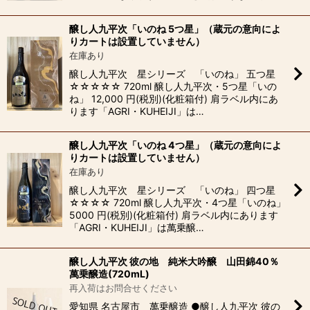
醸し人九平次「いのね 5つ星」（蔵元の意向によ
りカートは設置していません）
在庫あり
醸し人九平次 星シリーズ 「いのね」 五つ星
☆☆☆☆☆ 720ml 醸し人九平次・5つ星「いの
ね」 12,000 円(税別)(化粧箱付) 肩ラベル内にあ
ります「AGRI・KUHEIJI」は…
醸し人九平次「いのね 4つ星」（蔵元の意向によ
りカートは設置していません）
在庫あり
醸し人九平次 星シリーズ 「いのね」 四つ星
☆☆☆☆ 720ml 醸し人九平次・4つ星「いのね」
5000 円(税別)(化粧箱付) 肩ラベル内にあります
「AGRI・KUHEIJI」は萬乗醸…
醸し人九平次 彼の地 純米大吟醸 山田錦40％
萬乗醸造(720mL)
再入荷はお問合せください
愛知県 名古屋市 萬乗醸造 ●醸し人九平次 彼の