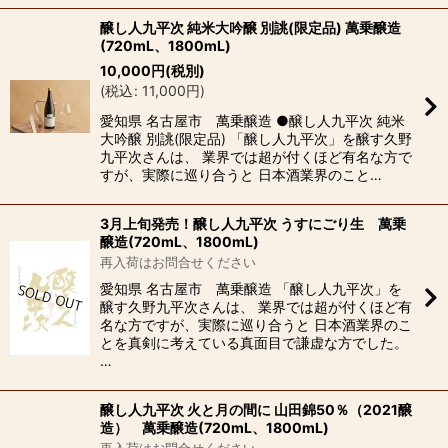
醸し人九平次 純米大吟醸 別誂(限定品) 萬乗醸造
(720mL、1800mL)
10,000
円
(税別)
(
税込
:
11,000
円
)
愛知県 名古屋市 萬乗醸造 ●醸し人九平次 純米
大吟醸 別誂(限定品) 「醸し人九平次」を醸す久野
九平次さんは、 業界では超が付くほど有名な方で
すが、実際に巡り合うと 日本酒業界のこと…
3月上旬発売！醸し人九平次 うすにごり生 萬乗
醸造(720mL、1800mL)
再入荷はお問合せください
愛知県 名古屋市 萬乗醸造 「醸し人九平次」を
醸す久野九平次さんは、 業界では超が付くほど有
名な方ですが、実際に巡り合うと 日本酒業界のこ
とを真剣に考えている真面目で謙虚な方でした。
…
醸し人九平次 火と月の間に 山田錦50％（2021醸
造） 萬乗醸造(720mL、1800mL)