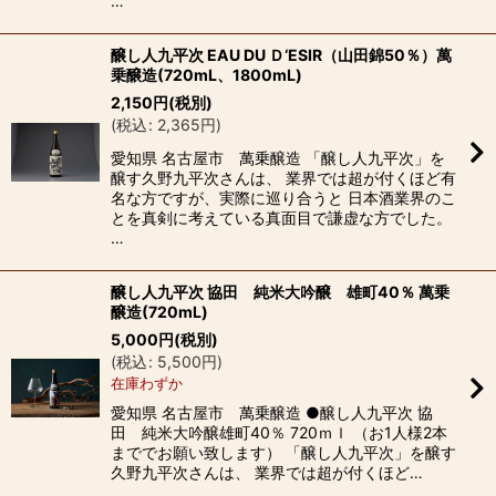
…
醸し人九平次 EAU DU Ｄ‘ESIR（山田錦50％）萬
乗醸造(720mL、1800mL)
2,150
円
(税別)
(
税込
:
2,365
円
)
愛知県 名古屋市 萬乗醸造 「醸し人九平次」を
醸す久野九平次さんは、 業界では超が付くほど有
名な方ですが、実際に巡り合うと 日本酒業界のこ
とを真剣に考えている真面目で謙虚な方でした。
…
醸し人九平次 協田 純米大吟醸 雄町40％ 萬乗
醸造(720mL)
5,000
円
(税別)
(
税込
:
5,500
円
)
在庫わずか
愛知県 名古屋市 萬乗醸造 ●醸し人九平次 協
田 純米大吟醸雄町40％ 720ｍｌ （お1人様2本
まででお願い致します） 「醸し人九平次」を醸す
久野九平次さんは、 業界では超が付くほど…