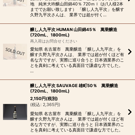
地 純米大吟醸山田錦40％ 720ｍｌ (お1人様2本
まででお願い致します） 「醸し人九平次」を醸す
久野九平次さんは、 業界では超が付く…
醸し人九平次 HUMAN 山田錦45％ 萬乗醸造
(720mL、1800mL)
再入荷はお問合せください
愛知県 名古屋市 萬乗醸造 「醸し人九平次」を
醸す久野九平次さんは、 業界では超が付くほど有
名な方ですが、実際に巡り合うと 日本酒業界のこ
とを真剣に考えている真面目で謙虚な方でした。
…
醸し人九平次 SAUVAGE 雄町50％ 萬乗醸造
(720mL、1800mL)
2,150
円
(税別)
(
税込
:
2,365
円
)
愛知県 名古屋市 萬乗醸造 「醸し人九平次」を
醸す久野九平次さんは、 業界では超が付くほど有
名な方ですが、実際に巡り合うと 日本酒業界のこ
とを真剣に考えている真面目で謙虚な方でした。