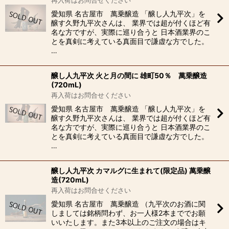
再入荷はお問合せください
愛知県 名古屋市 萬乗醸造 「醸し人九平次」を
醸す久野九平次さんは、 業界では超が付くほど有
名な方ですが、実際に巡り合うと 日本酒業界のこ
とを真剣に考えている真面目で謙虚な方でした。
…
醸し人九平次 火と月の間に 雄町50％ 萬乗醸造
(720mL)
再入荷はお問合せください
愛知県 名古屋市 萬乗醸造 「醸し人九平次」を
醸す久野九平次さんは、 業界では超が付くほど有
名な方ですが、実際に巡り合うと 日本酒業界のこ
とを真剣に考えている真面目で謙虚な方でした。
…
醸し人九平次 カマルグに生まれて(限定品) 萬乗醸
造(720mL)
再入荷はお問合せください
愛知県 名古屋市 萬乗醸造 （九平次のお酒に関
しましては銘柄問わず、お一人様2本まででお願
いいたします。また3本以上のご注文の場合はキ