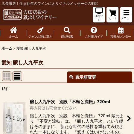
店長厳選！生まれ年のワインにオリジナルメッセージの刻印
PCサイ
カート
メニュー
ト
ホーム
ジャンル別に選ぶ
商品検索
ご利用ガイド
営業カレンダー
ホーム
>
愛知 醸し人九平次
愛知 醸し人九平次
表示順変更
閉じる
13
件
表示数
:
醸し人九平次 別設「不転と流転」720ml
再入荷はお問合せください
並び順
:
醸し人九平次 別設「不転と流転」 720ml 蔵元よ
り 『不変と流転』は、「醸し人九平次」という礎
はそのままに、 新たな世代の感性を重ねて表現さ
絞り込む
れた一本になります。 『変えてはいけないもの…