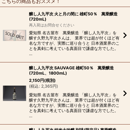
こちらの商品もおススメ！
醸し人九平次 火と月の間に 雄町50％ 萬乗醸造
(720mL)
再入荷はお問合せください
愛知県 名古屋市 萬乗醸造 「醸し人九平次」を
醸す久野九平次さんは、 業界では超が付くほど有
名な方ですが、実際に巡り合うと 日本酒業界のこ
とを真剣に考えている真面目で謙虚な方でした。
…
醸し人九平次 SAUVAGE 雄町50％ 萬乗醸造
(720mL、1800mL)
2,150
円
(税別)
(
税込
:
2,365
円
)
愛知県 名古屋市 萬乗醸造 「醸し人九平次」を
醸す久野九平次さんは、 業界では超が付くほど有
名な方ですが、実際に巡り合うと 日本酒業界のこ
とを真剣に考えている真面目で謙虚な方でした。
…
醸し人九平次 純米大吟醸 別誂(限定品) 萬乗醸造