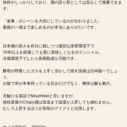
体幹がしっかりしており、酒の語り部としては安心して推薦できま
す。
「食事」のシーンを大切にしているのが伝わりました。
最後の一滴まで楽しめるのが本当にありがたいです。
日本酒の良さを存分に残しつつ適切な保管環境下で、
10年以上を経過しても更に美味しくなるポテンシャル。
冷蔵環境下でしたら長期熟成も可能です。
酵母が呼吸したガスを上手く活かして残す技術は日本随一でしょ
う。
お陰で米が本来持っている甘みだけでなく、爽快な酸も魅力。
舌触りを英語でMouthfeelと言いますが、
抜栓直後のCrispy感は室温まで温度が上昇しても崩れません。
むしろ上昇するほうが旨味がグイグイと出現します。
サイズ720mL、1800mL