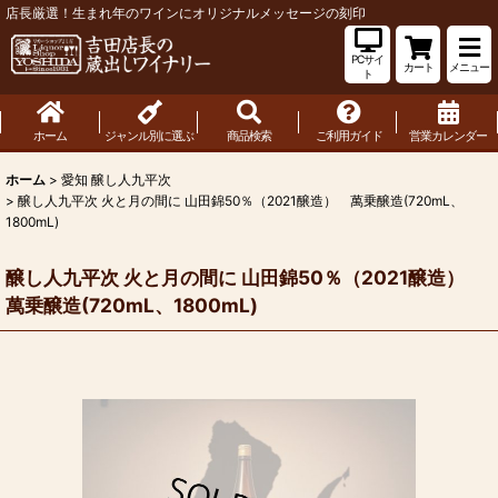
店長厳選！生まれ年のワインにオリジナルメッセージの刻印
PCサイ
カート
メニュー
ト
ホーム
ジャンル別に選ぶ
商品検索
ご利用ガイド
営業カレンダー
ホーム
>
愛知 醸し人九平次
>
醸し人九平次 火と月の間に 山田錦50％（2021醸造） 萬乗醸造(720mL、
1800mL)
醸し人九平次 火と月の間に 山田錦50％（2021醸造）
萬乗醸造(720mL、1800mL)