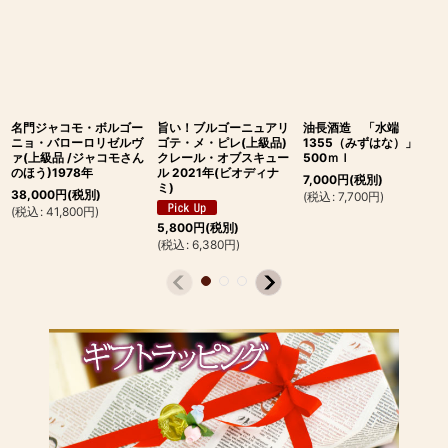
名門ジャコモ・ボルゴー
旨い！ブルゴーニュアリ
油長酒造 「水端
ニョ・バローロリゼルヴ
ゴテ・メ・ピレ(上級品)
1355（みずはな）」
ァ(上級品 /ジャコモさん
クレール・オブスキュー
500ｍｌ
のほう)1978年
ル 2021年(ビオディナ
7,000
円
(税別)
ミ)
38,000
円
(税別)
(
税込
:
7,700
円
)
(
税込
:
41,800
円
)
5,800
円
(税別)
(
税込
:
6,380
円
)