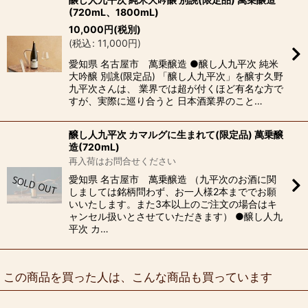
(720mL、1800mL)
10,000
円
(税別)
(
税込
:
11,000
円
)
愛知県 名古屋市 萬乗醸造 ●醸し人九平次 純米
大吟醸 別誂(限定品) 「醸し人九平次」を醸す久野
九平次さんは、 業界では超が付くほど有名な方で
すが、実際に巡り合うと 日本酒業界のこと…
醸し人九平次 カマルグに生まれて(限定品) 萬乗醸
造(720mL)
再入荷はお問合せください
愛知県 名古屋市 萬乗醸造 （九平次のお酒に関
しましては銘柄問わず、お一人様2本まででお願
いいたします。また3本以上のご注文の場合はキ
ャンセル扱いとさせていただきます） ●醸し人九
平次 カ…
この商品を買った人は、こんな商品も買っています