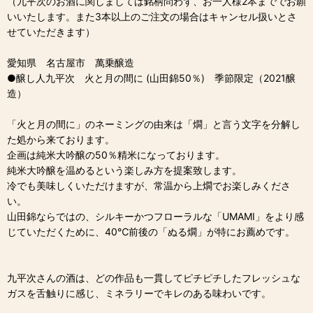
（九平次のお酒に関しましては銘柄問わず、お一人様2本まででお願
いいたします。また3本以上のご注文の場合はキャンセル扱いとさ
せていただきます）
愛知県 名古屋市 萬乗醸造
●醸し人九平次 火と月の間に (山田錦50％) 季節限定（2021醸
造）
「火と月の間に」のネーミングの由来は「燗」と言う文字を分解し
た処から来ております。
企画は純米大吟醸の50％精米になっております。
純米大吟醸を温めるという楽しみ方を提案致します。
冷でも美味しくいただけますが、常温から上燗でお楽しみくださ
い。
山田錦ならではの、シルキーかつフローラルな「UMAMI」をより感
じていただくために、40℃前後の「ぬる燗」が特にお薦めです。
九平次さんの酒は、どの作品も一貫してピチピチしたフレッシュな
ガスを舌触りに感じ、ミネラリーでキレのある味わいです。