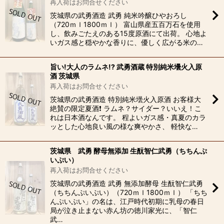
再入荷はお問合せください
茨城県の武勇酒造 武勇 純米吟醸ひやおろし
（720ｍｌ1800ｍｌ） 富山県産五百万石を使用
し、飲みごたえのある15度原酒にて出荷。 心地よ
いガス感と穏やかな香りに、優しく広がる米の…
旨い!大人のラムネ!? 武勇酒蔵 特別純米壜火入原
酒 茨城県
再入荷はお問合せください
茨城県の武勇酒造 特別純米壜火入原酒 お客様大
絶賛の限定夏酒❗️ ラムネ？サイダー？いいえ！こ
れは日本酒なんです。 程よいガス感・真夏のカラ
ッとした心地良い風の様な爽やかさ、 軽快な…
茨城県 武勇 酵母無添加 生酛智仁武勇（ちちんぷ
いぷい）
再入荷はお問合せください
茨城県の武勇酒造 武勇 無添加酵母 生酛智仁武勇
（ちちんぷいぷい）（720ｍｌ1800ｍｌ） 「ちち
んぷいぷい」の名は、江戸時代初期に乳母の春日
局が泣き止まない赤ん坊の徳川家光に、「智仁
武…