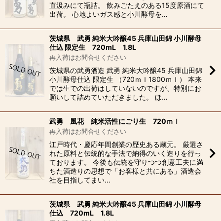
直汲みにて瓶詰。 飲みごたえのある15度原酒にて
出荷。 心地よいガス感と小川酵母を…
茨城県 武勇 純米大吟醸45 兵庫山田錦 小川酵母
仕込 限定生 720mL 1.8L
再入荷はお問合せください
茨城県の武勇酒造 武勇 純米大吟醸45 兵庫山田錦
小川酵母仕込 限定生 （720ｍｌ1800ｍｌ） 本来
では生での出荷はしていないのですが、特別にお
願いして詰めていただきました。 ほ…
武勇 風花 純米活性にごり生 720ｍｌ
再入荷はお問合せください
江戸時代・慶応年間創業の歴史ある蔵元。 厳選さ
れた原料と伝統的な手法で納得のいく造りを行っ
ております。 今後も伝統を守りつつ創意工夫に満
ちた酒造りの思想で「お客様と共にある」酒造会
社を目指してまい…
茨城県 武勇 純米大吟醸45 兵庫山田錦 小川酵母
仕込 720mL 1.8L