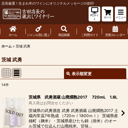
店長厳選！生まれ年のワインにオリジナルメッセージの刻印
PCサイ
カート
メニュー
ト
ホーム
ジャンル別に選ぶ
商品検索
ご利用ガイド
営業カレンダー
ホーム
>
茨城 武勇
茨城 武勇
表示順変更
閉じる
14
件
表示数
:
茨城県 武勇酒蔵 山廃燗熟2017 720mL 1.8L
再入荷はお問合せください
並び順
:
茨城県の武勇酒造 武勇 武勇酒蔵 山廃燗熟2017 土
蔵内常温7年熟成 （720ｍｌ1800ｍｌ） 茨城県産
雄町（麹米）・茨城県産ひたち錦（掛米）のオー
絞り込む
ル茨城で仕込んだ山廃純米。甘味…