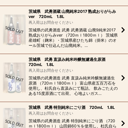
茨城県 武勇酒蔵 山廃純米2017 熟成おりがらみ
ver 720mL 1.8L
再入荷はお問合せください
茨城県の武勇酒造 武勇 武勇酒蔵 山廃9純米2017
熟成おりがらみver （720ｍｌ1800ｍｌ） 茨城県
産雄町（麹米）・茨城県産ひたち錦（掛米）のオ
ール茨城で仕込んだ山廃純米。…
茨城県 武勇 直汲み純米吟醸無濾過生原酒
720mL 1.8L
再入荷はお問合せください
茨城県の武勇酒造 武勇 直汲み純米吟醸無濾過生
原酒 （720ｍｌ1800ｍｌ） 富山県産五百万石を
使用し、杜氏自ら直汲みにて瓶詰。 飲みごたえの
ある15度原酒にて出荷。 心地よいガス…
茨城県 武勇 特別純米にごり酒 720mL 1.8L
再入荷はお問合せください
茨城県の武勇酒造 武勇 特別純米にごり酒 （720
ｍｌ1800ｍｌ） 山田錦60％を使用し、杜氏自ら