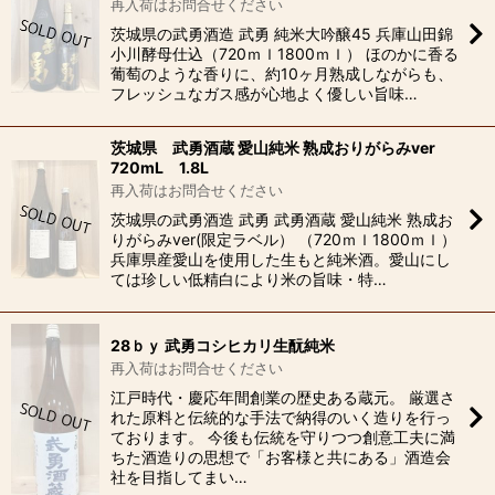
再入荷はお問合せください
茨城県の武勇酒造 武勇 純米大吟醸45 兵庫山田錦
小川酵母仕込（720ｍｌ1800ｍｌ） ほのかに香る
葡萄のような香りに、約10ヶ月熟成しながらも、
フレッシュなガス感が心地よく優しい旨味…
茨城県 武勇酒蔵 愛山純米 熟成おりがらみver
720mL 1.8L
再入荷はお問合せください
茨城県の武勇酒造 武勇 武勇酒蔵 愛山純米 熟成お
りがらみver(限定ラベル） （720ｍｌ1800ｍｌ）
兵庫県産愛山を使用した生もと純米酒。愛山にし
ては珍しい低精白により米の旨味・特…
28ｂｙ 武勇コシヒカリ生酛純米
再入荷はお問合せください
江戸時代・慶応年間創業の歴史ある蔵元。 厳選さ
れた原料と伝統的な手法で納得のいく造りを行っ
ております。 今後も伝統を守りつつ創意工夫に満
ちた酒造りの思想で「お客様と共にある」酒造会
社を目指してまい…