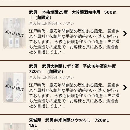
武勇 本格焼酎25度 大吟醸酒粕使用 500ｍ
ｌ（超限定）
再入荷はお問合せください
江戸時代・慶応年間創業の歴史ある蔵元。 厳選さ
れた原料と伝統的な手法で納得のいく造りを行っ
ております。 今後も伝統を守りつつ創意工夫に満
ちた酒造りの思想で「お客様と共にある」酒造会
社を目指してまい…
武勇 武勇大吟醸しずく酒 平成18年酒造年度
720ｍｌ（超限定）
再入荷はお問合せください
江戸時代・慶応年間創業の歴史ある蔵元。 厳選さ
れた原料と伝統的な手法で納得のいく造りを行っ
ております。 今後も伝統を守りつつ創意工夫に満
ちた酒造りの思想で「お客様と共にある」酒造会
社を目指してまい…
茨城県 武勇 純米吟醸ひやおろし 720mL
1.8L