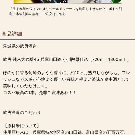
「生まれ年のワインにオリジナルメッセージを刻印しませんか？」ボトル刻
印・木箱刻印の詳細、ご注文は
こちら
商品詳細
茨城県の武勇酒造
武勇 純米大吟醸45 兵庫山田錦 小川酵母仕込（720ｍｌ1800ｍｌ）
ほのかに香る葡萄のような香りに、約10ヶ月熟成しながらも、フレ
ッシュなガス感が心地よく優しい旨味と程よい渋味が食中酒として
美味しくいただけます。
コスパ最高の1本。是非ご賞味あれ！！
武勇酒造のこだわり
【原料米について】
使用原料米は、兵庫県特A地区産の山田錦、富山県産の五百万石、