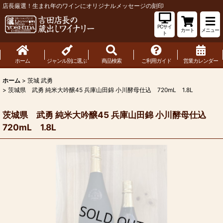
店長厳選！生まれ年のワインにオリジナルメッセージの刻印
PCサイ
カート
メニュー
ト
ホーム
ジャンル別に選ぶ
商品検索
ご利用ガイド
営業カレンダー
ホーム
>
茨城 武勇
>
茨城県 武勇 純米大吟醸45 兵庫山田錦 小川酵母仕込 720mL 1.8L
茨城県 武勇 純米大吟醸45 兵庫山田錦 小川酵母仕込
720mL 1.8L