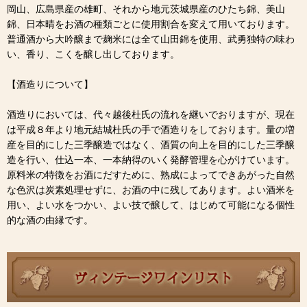
岡山、広島県産の雄町、それから地元茨城県産のひたち錦、美山
錦、日本晴をお酒の種類ごとに使用割合を変えて用いております。
普通酒から大吟醸まで麹米には全て山田錦を使用、武勇独特の味わ
い、香り、こくを醸し出しております。
【酒造りについて】
酒造りにおいては、代々越後杜氏の流れを継いでおりますが、現在
は平成８年より地元結城杜氏の手で酒造りをしております。量の増
産を目的にした三季醸造ではなく、酒質の向上を目的にした三季醸
造を行い、仕込一本、一本納得のいく発酵管理を心がけています。
原料米の特徴をお酒にだすために、熟成によってできあがった自然
な色沢は炭素処理せずに、お酒の中に残してあります。よい酒米を
用い、よい水をつかい、よい技で醸して、はじめて可能になる個性
的な酒の由縁です。