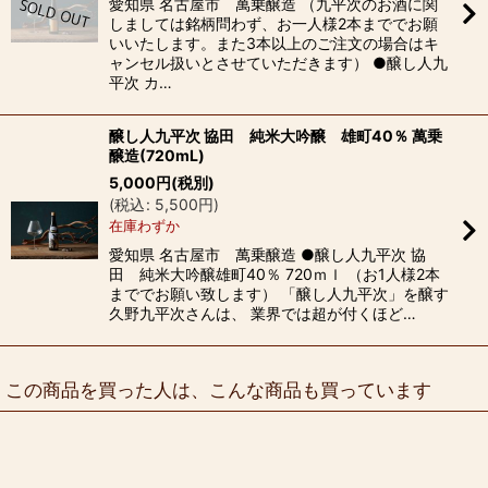
愛知県 名古屋市 萬乗醸造 （九平次のお酒に関
しましては銘柄問わず、お一人様2本まででお願
いいたします。また3本以上のご注文の場合はキ
ャンセル扱いとさせていただきます） ●醸し人九
平次 カ…
醸し人九平次 協田 純米大吟醸 雄町40％ 萬乗
醸造(720mL)
5,000
円
(税別)
(
税込
:
5,500
円
)
在庫わずか
愛知県 名古屋市 萬乗醸造 ●醸し人九平次 協
田 純米大吟醸雄町40％ 720ｍｌ （お1人様2本
まででお願い致します） 「醸し人九平次」を醸す
久野九平次さんは、 業界では超が付くほど…
この商品を買った人は、こんな商品も買っています