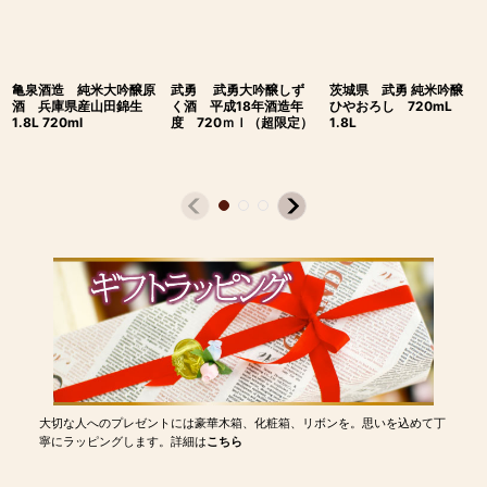
亀泉酒造 純米大吟醸原
武勇 武勇大吟醸しず
茨城県 武勇 純米吟醸
酒 兵庫県産山田錦生
く酒 平成18年酒造年
ひやおろし 720mL
1.8L 720ml
度 720ｍｌ（超限定）
1.8L
大切な人へのプレゼントには豪華木箱、化粧箱、リボンを。思いを込めて丁
寧にラッピングします。詳細は
こちら