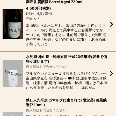
満寿泉 貴醸酒 Barrel Aged 720mL
4,500
円
(税別)
(
税込
:
4,950
円
)
在庫あり
富山駅から北へ出発し、富山湾方面へと向かうラ
イトレールに 終点まで乗車すると岩瀬駅ですが、
一つ手前で降車すると… 北前船で繁栄した廻船問
屋や料亭「松月」などの佇まいに加え、ある酒蔵
が待っていま…
氷見 曙 雄山錦・純米原酒 平成23年醸造(容量で価
格が違います)
再入荷はお問合せください
プルダウンメニューより容量をお選びください 〜
富山県氷見市 高澤酒造〜 ●曙 雄山錦 平成23年醸
造 純米古酒 明治10年創業、銘柄「曙」は日本海
から昇る美しい日の出を想起し、 縁起が…
醸し人九平次 カマルグに生まれて(限定品) 萬乗醸
造(720mL)
再入荷はお問合せください