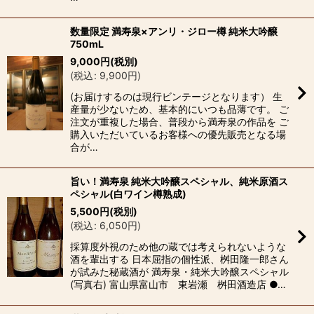
数量限定 満寿泉×アンリ・ジロー樽 純米大吟醸
750mL
9,000
円
(税別)
(
税込
:
9,900
円
)
(お届けするのは現行ビンテージとなります） 生
産量が少ないため、基本的にいつも品薄です。 ご
注文が重複した場合、普段から満寿泉の作品を ご
購入いただいているお客様への優先販売となる場
合が…
旨い！満寿泉 純米大吟醸スペシャル、純米原酒ス
ペシャル(白ワイン樽熟成)
5,500
円
(税別)
(
税込
:
6,050
円
)
採算度外視のため他の蔵では考えられないような
酒を輩出する 日本屈指の個性派、桝田隆一郎さん
が試みた秘蔵酒が 満寿泉・純米大吟醸スペシャル
(写真右) 富山県富山市 東岩瀬 桝田酒造店 ●…