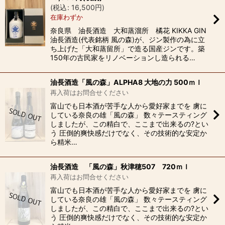
(
税込
:
16,500
円
)
在庫わずか
奈良県 油長酒造 大和蒸溜所 橘花 KIKKA GIN
油長酒造(代表銘柄 風の森)が、ジン製作の為に立
ち上げた「大和蒸留所」で造る国産ジンです。築
150年の古民家をリノベーションし造られる…
油長酒造「風の森」ALPHA8 大地の力 500ｍｌ
再入荷はお問合せください
富山でも日本酒が苦手な人から愛好家までを 虜に
している奈良の雄「風の森」 数々テースティング
しましたが、この精白で、ここまで出来るの?とい
う 圧倒的爽快感だけでなく、その技術的な安定か
ら精米…
油長酒造 「風の森」秋津穂507 720ｍｌ
再入荷はお問合せください
富山でも日本酒が苦手な人から愛好家までを 虜に
している奈良の雄「風の森」 数々テースティング
しましたが、この精白で、ここまで出来るの?とい
う 圧倒的爽快感だけでなく、その技術的な安定か