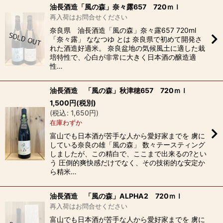
油長酒造「風の森」奈々露657 720ｍｌ
再入荷はお問合せください
奈良県 油長酒造「風の森」奈々露657 720ml
「奈々露」 ななつゆ とは 奈良県で初めて開発さ
れた酒造好適米。 奈良盆地の気候風土に適した栽
培特性で、心白が非常に大きく日本酒の醸造適
性…
油長酒造 「風の森」秋津穂657 720ｍｌ
1,500
円
(税別)
(
税込
:
1,650
円
)
在庫わずか
富山でも日本酒が苦手な人から愛好家までを 虜に
している奈良の雄「風の森」 数々テースティング
しましたが、この精白で、ここまで出来るの?とい
う 圧倒的爽快感だけでなく、その技術的な安定か
ら精米…
油長酒造 「風の森」ALPHA2 720ｍｌ
再入荷はお問合せください
富山でも日本酒が苦手な人から愛好家までを 虜に