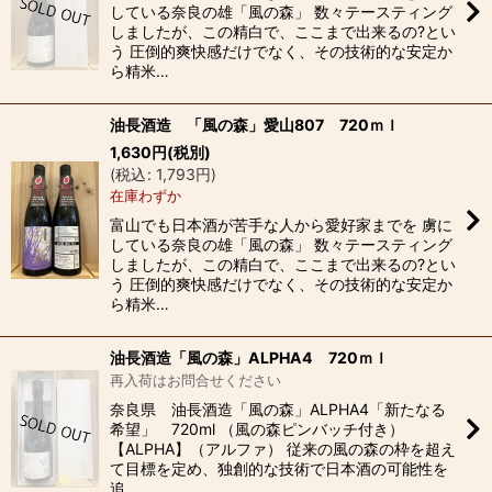
している奈良の雄「風の森」 数々テースティング
しましたが、この精白で、ここまで出来るの?とい
う 圧倒的爽快感だけでなく、その技術的な安定か
ら精米…
油長酒造 「風の森」愛山807 720ｍｌ
1,630
円
(税別)
(
税込
:
1,793
円
)
在庫わずか
富山でも日本酒が苦手な人から愛好家までを 虜に
している奈良の雄「風の森」 数々テースティング
しましたが、この精白で、ここまで出来るの?とい
う 圧倒的爽快感だけでなく、その技術的な安定か
ら精米…
油長酒造「風の森」ALPHA4 720ｍｌ
再入荷はお問合せください
奈良県 油長酒造「風の森」ALPHA4「新たなる
希望」 720ml （風の森ピンバッチ付き）
【ALPHA】（アルファ） 従来の風の森の枠を超え
て目標を定め、独創的な技術で日本酒の可能性を
追…