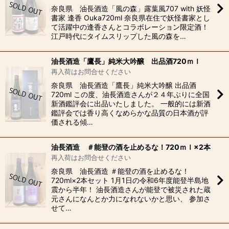
奈良県 油長酒造「風の森」露葉風707 with 妖怪
書家 逢香 Ouka720ml 奈良県在住で妖怪書家とし
て活躍中の逢香さんとコラボレーション限定酒！
江戸時代にタイムスリップした風の森を…
油長酒造「鷹長」純米大吟醸 出品酒720ｍｌ
再入荷はお問合せください
奈良県 油長酒造「鷹長」純米大吟醸 出品酒
720ml この度、油長酒造さんが２４年ぶりに全国
新酒鑑評会に出品いたしました。 一般的には新酒
鑑評会では香り高くなめらかな品質の日本酒が評
価される傾…
油長酒造 ＃能登の酒を止めるな！720ｍｌ×2本
再入荷はお問合せください
奈良県 油長酒造 ＃能登の酒を止めるな！
720ml×2本セット 1月1日の令和6年度能登半島地
震から半年！ 油長酒造さんが能登で被災された蔵
元さんになんとか力になれないかと思い、 参加さ
せて…