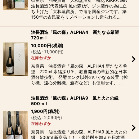
奈良県 油長酒造 大和蒸溜所 橘花 KIKKA GIN
油長酒造(代表銘柄 風の森)が、ジン製作の為に立
ち上げた「大和蒸留所」で造る国産ジンです。築
150年の古民家をリノベーションし造られる…
油長酒造「風の森」ALPHA4 新たなる希望
720ｍｌ
10,000
円
(税別)
(
税込
:
11,000
円
)
在庫わずか
奈良県 油長酒造「風の森」ALPHA4 新たなる希
望 720ml 氷結採り® 、独自開発の革新的な日本
酒分離技術。 発酵タンク以外のいかなる装置（搾
り機、遠心分離機、濾布など）も使用せず、 …
油長酒造「風の森」ALPHA9 風と火との縁
500ｍｌ
1,900
円
(税別)
(
税込
:
2,090
円
)
在庫わずか
奈良県 油長酒造「風の森」ALPHA9 風と火との
縁 500ml 新商品！！ ・米焼酎を加えた日本酒