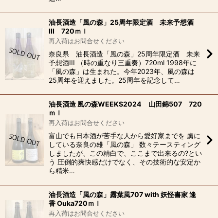
油長酒造「風の森」25周年限定酒 未来予想酒
III 720ｍｌ
再入荷はお問合せください
奈良県 油長酒造「風の森」25周年限定酒 未来
予想酒III （時の重なり三重奏）720ml 1998年に
「風の森」は生まれた。今年2023年、風の森は
25周年を迎えました。25周年を記念して…
油長酒造 風の森WEEKS2024 山田錦507 720
ｍｌ
再入荷はお問合せください
富山でも日本酒が苦手な人から愛好家までを 虜に
している奈良の雄「風の森」 数々テースティング
しましたが、この精白で、ここまで出来るの?とい
う 圧倒的爽快感だけでなく、その技術的な安定か
ら精米…
油長酒造「風の森」露葉風707 with 妖怪書家 逢
香 Ouka720ｍｌ
再入荷はお問合せください