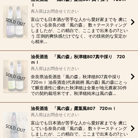
ｌ
再入荷はお問合せください
富山でも日本酒が苦手な人から愛好家までを 虜に
している奈良の雄「風の森」 数々テースティング
しましたが、この精白で、ここまで出来るの?とい
う 圧倒的爽快感だけでなく、その技術的な安定か
ら精米…
油長酒造 「風の森」秋津穂807真中採り 720
ｍｌ
再入荷はお問合せください
奈良県油長酒造「風の森」秋津穂807真中採り
720ｍｌ 油長酒造(代表銘柄 風の森) 風の森にとっ
て醸造適性に優れた秋津穂は全量が地元農家30件
での契約栽培米です。秋津穂純米は風の森…
油長酒造 「風の森」露葉風807 720ｍｌ
再入荷はお問合せください
富山でも日本酒が苦手な人から愛好家までを 虜に
している奈良の雄「風の森」 数々テースティング
しましたが、この精白で、ここまで出来るの?とい