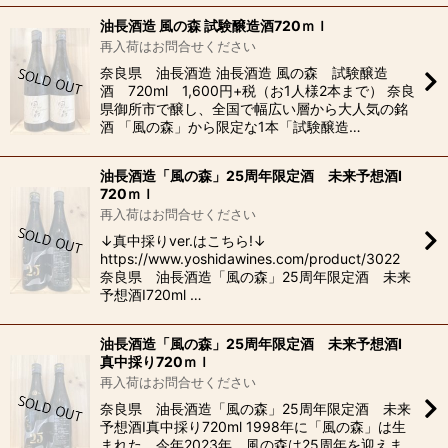
油長酒造 風の森 試験醸造酒720ｍｌ
再入荷はお問合せください
奈良県 油長酒造 油長酒造 風の森 試験醸造
酒 720ml 1,600円+税（お1人様2本まで） 奈良
県御所市で醸し、全国で幅広い層から大人気の銘
酒 「風の森」から限定な1本「試験醸造…
油長酒造「風の森」25周年限定酒 未来予想酒I
720ｍｌ
再入荷はお問合せください
↓真中採りver.はこちら!↓
https://www.yoshidawines.com/product/3022
奈良県 油長酒造「風の森」25周年限定酒 未来
予想酒I720ml …
油長酒造「風の森」25周年限定酒 未来予想酒I
真中採り720ｍｌ
再入荷はお問合せください
奈良県 油長酒造「風の森」25周年限定酒 未来
予想酒I真中採り720ml 1998年に「風の森」は生
まれた。今年2023年、風の森は25周年を迎えま