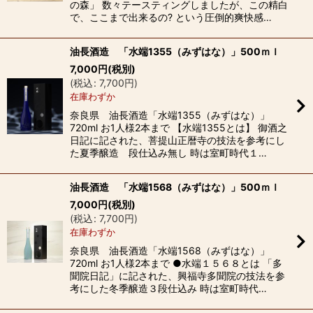
の森」 数々テースティングしましたが、この精白
で、ここまで出来るの? という圧倒的爽快感…
油長酒造 「水端1355（みずはな）」500ｍｌ
7,000
円
(税別)
(
税込
:
7,700
円
)
在庫わずか
奈良県 油長酒造「水端1355（みずはな）」
720ml お1人様2本まで 【水端1355とは】 御酒之
日記に記された、菩提山正暦寺の技法を参考にし
た夏季醸造 段仕込み無し 時は室町時代１…
油長酒造 「水端1568（みずはな）」500ｍｌ
7,000
円
(税別)
(
税込
:
7,700
円
)
在庫わずか
奈良県 油長酒造「水端1568（みずはな）」
720ml お1人様2本まで ●水端１５６８とは 「多
聞院日記」に記された、興福寺多聞院の技法を参
考にした冬季醸造３段仕込み 時は室町時代…