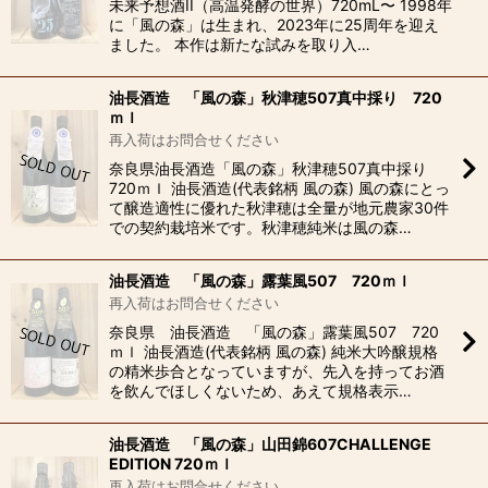
未来予想酒II（高温発酵の世界）720mL〜 1998年
に「風の森」は生まれ、2023年に25周年を迎え
ました。 本作は新たな試みを取り入…
油長酒造 「風の森」秋津穂507真中採り 720
ｍｌ
再入荷はお問合せください
奈良県油長酒造「風の森」秋津穂507真中採り
720ｍｌ 油長酒造(代表銘柄 風の森) 風の森にとっ
て醸造適性に優れた秋津穂は全量が地元農家30件
での契約栽培米です。秋津穂純米は風の森…
油長酒造 「風の森」露葉風507 720ｍｌ
再入荷はお問合せください
奈良県 油長酒造 「風の森」露葉風507 720
ｍｌ 油長酒造(代表銘柄 風の森) 純米大吟醸規格
の精米歩合となっていますが、先入を持ってお酒
を飲んでほしくないため、あえて規格表示…
油長酒造 「風の森」山田錦607CHALLENGE
EDITION 720ｍｌ
再入荷はお問合せください