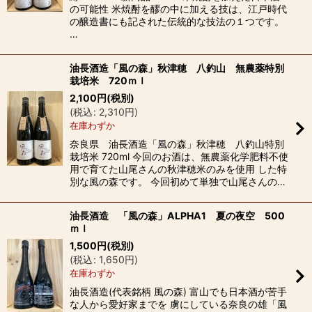
の可能性 米焼酎を醪の中に加える技は、江戸時代
の醸造書にも記された伝統的な技法の１つです。
…
油長酒造「風の森」秋津穂 八釣山 無農薬特別
栽培米 720ｍｌ
2,100
円
(税別)
(
税込
:
2,310
円
)
在庫わずか
奈良県 油長酒造「風の森」秋津穂 八釣山特別
栽培米 720ml 今回のお酒は、無農薬化学肥料不使
用で育てた山尾さんの秋津穂米のみを使用 した特
別な風の森です。 今回初めて単独で山尾さんの…
油長酒造 「風の森」ALPHA1 夏の夜空 500
ｍｌ
1,500
円
(税別)
(
税込
:
1,650
円
)
在庫わずか
油長酒造(代表銘柄 風の森) 富山でも日本酒が苦手
な人から愛好家までを 虜にしている奈良の雄「風