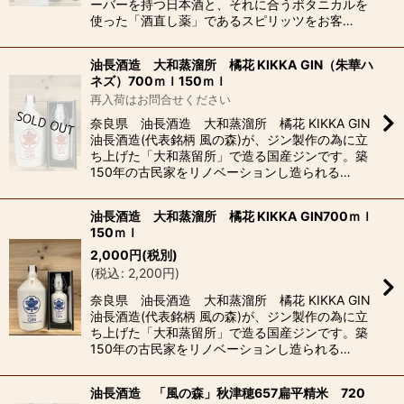
ーバーを持つ日本酒と、それに合うボタニカルを
使った「酒直し薬」であるスピリッツをお客…
油長酒造 大和蒸溜所 橘花 KIKKA GIN（朱華ハ
ネズ）700ｍｌ150ｍｌ
再入荷はお問合せください
奈良県 油長酒造 大和蒸溜所 橘花 KIKKA GIN
油長酒造(代表銘柄 風の森)が、ジン製作の為に立
ち上げた「大和蒸留所」で造る国産ジンです。築
150年の古民家をリノベーションし造られる…
油長酒造 大和蒸溜所 橘花 KIKKA GIN700ｍｌ
150ｍｌ
2,000
円
(税別)
(
税込
:
2,200
円
)
奈良県 油長酒造 大和蒸溜所 橘花 KIKKA GIN
油長酒造(代表銘柄 風の森)が、ジン製作の為に立
ち上げた「大和蒸留所」で造る国産ジンです。築
150年の古民家をリノベーションし造られる…
油長酒造 「風の森」秋津穂657扁平精米 720