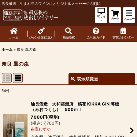
店長厳選！生まれ年のワインにオリジナルメッセージの刻印
PCサイ
カート
メニュー
ト
ホーム
ジャンル別に選ぶ
商品検索
ご利用ガイド
営業カレンダー
ホーム
>
奈良 風の森
奈良 風の森
表示順変更
閉じる
54
件
表示数
:
油長酒造 大和蒸溜所 橘花 KIKKA GIN 澪標
（みおつくし） 500ｍｌ
並び順
:
7,000
円
(税別)
(
税込
:
7,700
円
)
在庫わずか
絞り込む