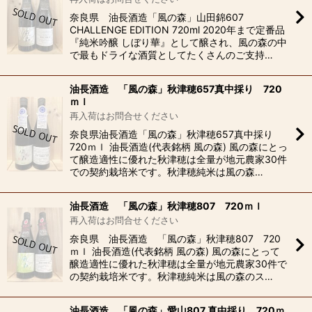
奈良県 油長酒造「風の森」山田錦607
CHALLENGE EDITION 720ml 2020年まで定番品
『純米吟醸 しぼり華』として醸され、風の森の中
で最もドライな酒質としてたくさんのご⽀持…
油長酒造 「風の森」秋津穂657真中採り 720
ｍｌ
再入荷はお問合せください
奈良県油長酒造「風の森」秋津穂657真中採り
720ｍｌ 油長酒造(代表銘柄 風の森) 風の森にとっ
て醸造適性に優れた秋津穂は全量が地元農家30件
での契約栽培米です。秋津穂純米は風の森…
油長酒造 「風の森」秋津穂807 720ｍｌ
再入荷はお問合せください
奈良県 油長酒造 「風の森」秋津穂807 720
ｍｌ 油長酒造(代表銘柄 風の森) 風の森にとって
醸造適性に優れた秋津穂は全量が地元農家30件で
の契約栽培米です。秋津穂純米は風の森のス…
油長酒造 「風の森」愛山807 真中採り 720ｍ