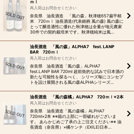
ｍｌ
再入荷はお問合せください
奈良県 油長酒造 「風の森」秋津穂657扁平精
米 720ｍｌ 油長酒造(代表銘柄 風の森) 風の森に
とって醸造適性に優れた秋津穂は全量が地元農家
30件での契約栽培米です。秋津穂純米は風…
油長酒造 「風の森」ALPHA7 fest. LANP
BAR 720ｍｌ
再入荷はお問合せください
奈良県 油長酒造「風の森」ALPHA7
fest.LANP BAR 720ml 超前衛的な試みで日本酒の
新たな可能性を探るべく、 シリーズ毎にコンセプ
トを設け展開される風の森ALPHAシリーズ…
油長酒造 「風の森橘」ALPHA7 720ｍｌ×2本
再入荷はお問合せください
奈良県 油長酒造「風の森橘」ALPHA7
720ml×2本 ※※箱の上部に一部破れがございま
す。 あらかじめご了承の上ご注文ください※※ 油
長酒造（奈良県）×橘ケンチ（EXILE)日本…