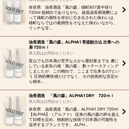
奈良県 油長酒造「風の森」雄町807真中採り
720ml 低精白でありながら、超低温長期発酵によ
って雄町の個性を存分に引き出された味わいは、
雄町ならではの複雑性をそなえた味わいながら、
リッチな甘…
油長酒造「風の森」ALPHA1 菩提酛仕込 次章への
扉 720ｍｌ
再入荷はお問合せください
富山でも日本酒が苦手な人から愛好家までを 虜に
している奈良の雄「風の森」 数々テースティング
しましたが、この精白で、ここまで出来るの?とい
う 圧倒的爽快感だけでなく、その技術的な安定か
ら精米…
油長酒造 「風の森」ALPHA1 DRY 720ｍｌ
再入荷はお問合せください
奈良県 油長酒造「風の森」ALPHA1 DRY 720ml
【ALPHA】（アルファ） 従来の風の森の枠を超え
て目標を定め、独創的な技術で日本酒の可能性を
追求するブランドです。 ALPH…