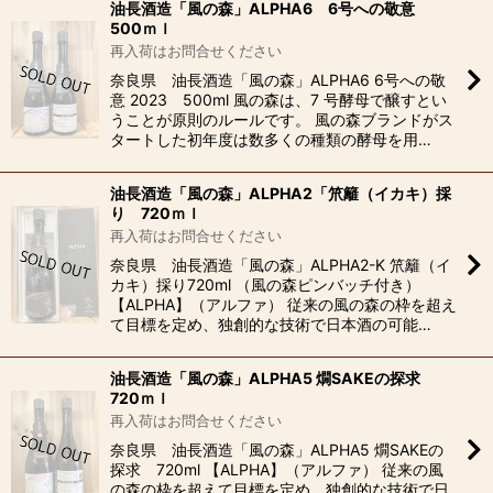
油長酒造「風の森」ALPHA6 6号への敬意
500ｍｌ
再入荷はお問合せください
奈良県 油長酒造「風の森」ALPHA6 6号への敬
意 2023 500ml 風の森は、7 号酵母で醸すとい
うことが原則のルールです。 風の森ブランドがス
タートした初年度は数多くの種類の酵母を用…
油長酒造「風の森」ALPHA2「笊籬（イカキ）採
り 720ｍｌ
再入荷はお問合せください
奈良県 油長酒造「風の森」ALPHA2-K 笊籬（イ
カキ）採り720ml （風の森ピンバッチ付き）
【ALPHA】（アルファ） 従来の風の森の枠を超え
て目標を定め、独創的な技術で日本酒の可能…
油長酒造「風の森」ALPHA5 燗SAKEの探求
720ｍｌ
再入荷はお問合せください
奈良県 油長酒造「風の森」ALPHA5 燗SAKEの
探求 720ml 【ALPHA】（アルファ） 従来の風
の森の枠を超えて目標を定め、独創的な技術で日