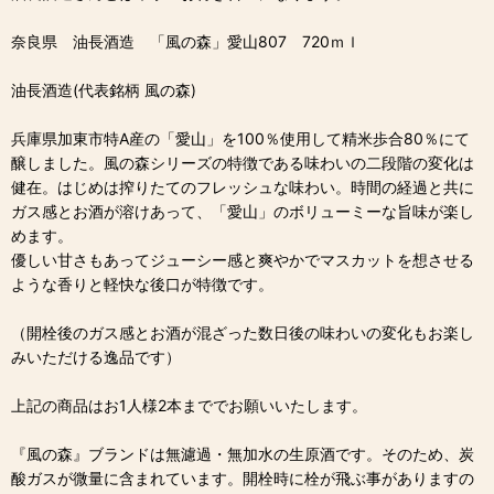
奈良県 油長酒造 「風の森」愛山807 720ｍｌ
油長酒造(代表銘柄 風の森)
兵庫県加東市特A産の「愛山」を100％使用して精米歩合80％にて
醸しました。風の森シリーズの特徴である味わいの二段階の変化は
健在。はじめは搾りたてのフレッシュな味わい。時間の経過と共に
ガス感とお酒が溶けあって、「愛山」のボリューミーな旨味が楽し
めます。
優しい甘さもあってジューシー感と爽やかでマスカットを想させる
ような香りと軽快な後口が特徴です。
（開栓後のガス感とお酒が混ざった数日後の味わいの変化もお楽し
みいただける逸品です）
上記の商品はお1人様2本まででお願いいたします。
『風の森』ブランドは無濾過・無加水の生原酒です。そのため、炭
酸ガスが微量に含まれています。開栓時に栓が飛ぶ事がありますの