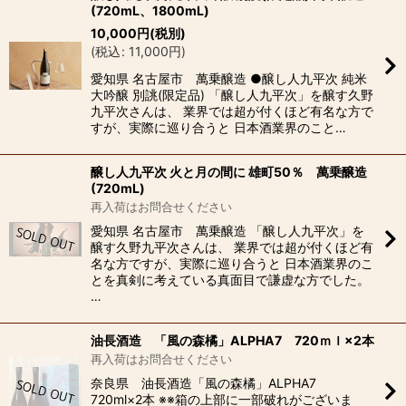
(720mL、1800mL)
10,000
円
(税別)
(
税込
:
11,000
円
)
愛知県 名古屋市 萬乗醸造 ●醸し人九平次 純米
大吟醸 別誂(限定品) 「醸し人九平次」を醸す久野
九平次さんは、 業界では超が付くほど有名な方で
すが、実際に巡り合うと 日本酒業界のこと…
醸し人九平次 火と月の間に 雄町50％ 萬乗醸造
(720mL)
再入荷はお問合せください
愛知県 名古屋市 萬乗醸造 「醸し人九平次」を
醸す久野九平次さんは、 業界では超が付くほど有
名な方ですが、実際に巡り合うと 日本酒業界のこ
とを真剣に考えている真面目で謙虚な方でした。
…
油長酒造 「風の森橘」ALPHA7 720ｍｌ×2本
再入荷はお問合せください
奈良県 油長酒造「風の森橘」ALPHA7
720ml×2本 ※※箱の上部に一部破れがございま