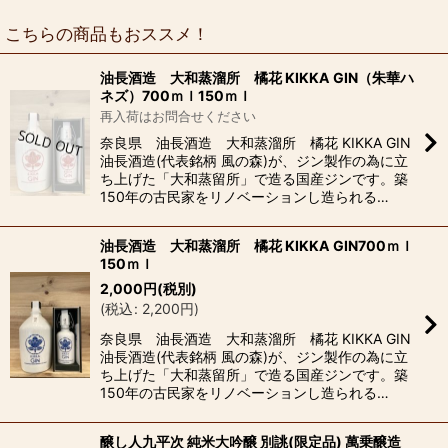
こちらの商品もおススメ！
油長酒造 大和蒸溜所 橘花 KIKKA GIN（朱華ハ
ネズ）700ｍｌ150ｍｌ
再入荷はお問合せください
奈良県 油長酒造 大和蒸溜所 橘花 KIKKA GIN
油長酒造(代表銘柄 風の森)が、ジン製作の為に立
ち上げた「大和蒸留所」で造る国産ジンです。築
150年の古民家をリノベーションし造られる…
油長酒造 大和蒸溜所 橘花 KIKKA GIN700ｍｌ
150ｍｌ
2,000
円
(税別)
(
税込
:
2,200
円
)
奈良県 油長酒造 大和蒸溜所 橘花 KIKKA GIN
油長酒造(代表銘柄 風の森)が、ジン製作の為に立
ち上げた「大和蒸留所」で造る国産ジンです。築
150年の古民家をリノベーションし造られる…
醸し人九平次 純米大吟醸 別誂(限定品) 萬乗醸造