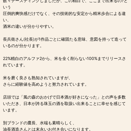
数々テースティングしましたが、この精白で、ここまで出来るの?と
いう
圧倒的爽快感だけでなく、その技術的な安定から精米歩合による違
い、
酒米の違いが分かりやすい。
長兵衛さん(社長)が1作品ごとに確固たる意味、意図を持って造って
いるのが分かります。
22%精白のアルファ2から、米を全く削らない100%までリリースさ
れています。
米を磨く良さも熟知されていますが、
さらに経験値を高めようと努力されています。
店頭では「風の森のおかげで日本酒が好きになった」との声を多数
いただき、日本が誇る珠玉の酒を取扱い出来ることに幸せを感じて
います。
別ブランドの鷹長、水端も素晴らしく、
油長酒造さんとは末永いお付き合いになります。