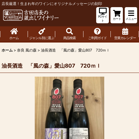
店長厳選！生まれ年のワインにオリジナルメッセージの刻印
PCサイ
カート
メニュー
ト
ホーム
ジャンル別に選ぶ
商品検索
ご利用ガイド
営業カレンダー
ホーム
>
奈良 風の森
>
油長酒造 「風の森」愛山807 720ｍｌ
油長酒造 「風の森」愛山807 720ｍｌ