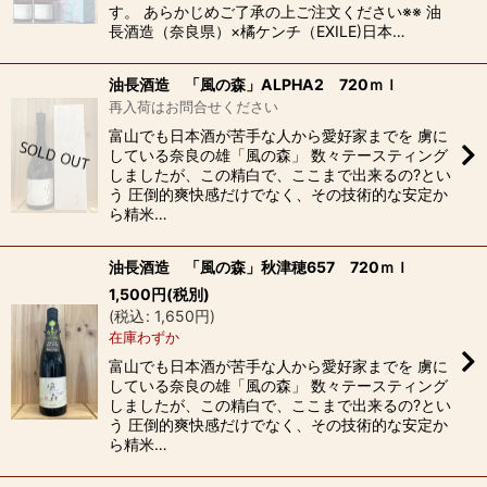
す。 あらかじめご了承の上ご注文ください※※ 油
長酒造（奈良県）×橘ケンチ（EXILE)日本…
油長酒造 「風の森」ALPHA2 720ｍｌ
再入荷はお問合せください
富山でも日本酒が苦手な人から愛好家までを 虜に
している奈良の雄「風の森」 数々テースティング
しましたが、この精白で、ここまで出来るの?とい
う 圧倒的爽快感だけでなく、その技術的な安定か
ら精米…
油長酒造 「風の森」秋津穂657 720ｍｌ
1,500
円
(税別)
(
税込
:
1,650
円
)
在庫わずか
富山でも日本酒が苦手な人から愛好家までを 虜に
している奈良の雄「風の森」 数々テースティング
しましたが、この精白で、ここまで出来るの?とい
う 圧倒的爽快感だけでなく、その技術的な安定か
ら精米…