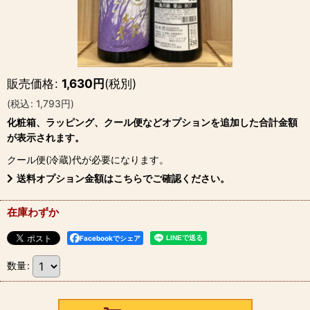
販売価格
:
1,630
円
(税別)
(
税込
:
1,793
円
)
化粧箱、ラッピング、クール便などオプションを追加した合計金額
が表示されます。
クール便(冷蔵)
代が必要になります。
送料オプション金額はこちらでご確認ください。
在庫わずか
Facebookでシェア
数量
: