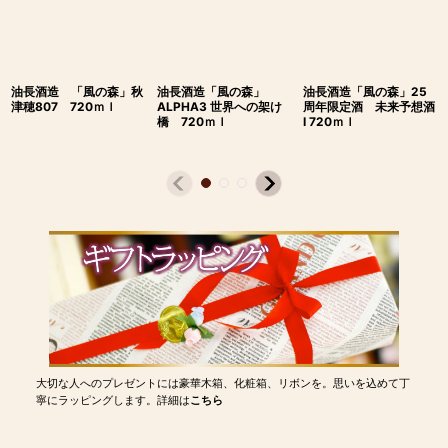
油長酒造 「風の森」秋
油長酒造「風の森」
油長酒造「風の森」25
津穂807 720ｍｌ
ALPHA3 世界への架け
周年限定酒 未来予想酒
橋 720ｍｌ
I 720ｍｌ
大切な人へのプレゼントには豪華木箱、化粧箱、リボンを。思いを込めて丁
寧にラッピングします。詳細は
こちら