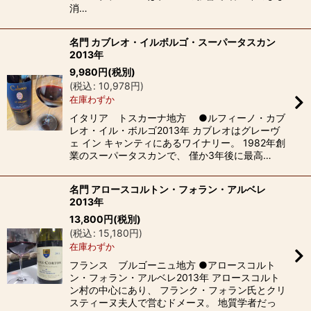
消…
名門 カブレオ・イルボルゴ・スーパータスカン
2013年
9,980
円
(税別)
(
税込
:
10,978
円
)
在庫わずか
イタリア トスカーナ地方 ●ルフィーノ・カブ
レオ・イル・ボルゴ2013年 カブレオはグレーヴ
ェ イン キャンティにあるワイナリー。 1982年創
業のスーパータスカンで、 僅か3年後に最高…
名門 アロースコルトン・フォラン・アルベレ
2013年
13,800
円
(税別)
(
税込
:
15,180
円
)
在庫わずか
フランス ブルゴーニュ地方 ●アロースコルト
ン・フォラン・アルベレ2013年 アロースコルト
ン村の中心にあり、 フランク・フォラン氏とクリ
スティーヌ夫人で営むドメーヌ。 地質学者だっ