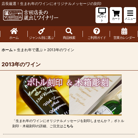
店長厳選！生まれ年のワインにオリジナルメッセージの刻印
PCサイ
カート
メニュー
ト
ホーム
ジャンル別に選ぶ
商品検索
ご利用ガイド
営業カレンダー
ホーム
>
生まれ年で選ぶ
>
2013年のワイン
2013年のワイン
「生まれ年のワインにオリジナルメッセージを刻印しませんか？」ボトル
刻印・木箱刻印の詳細、ご注文は
こちら