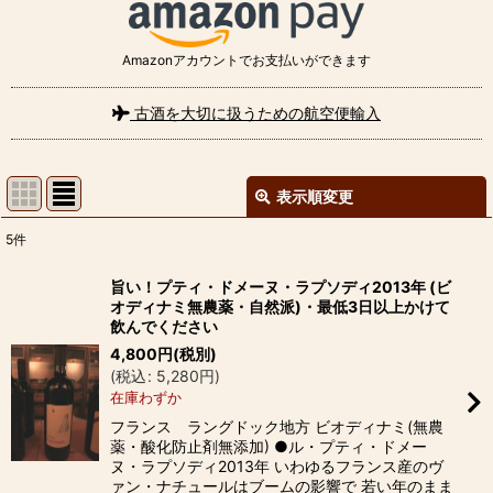
Amazonアカウントでお支払いができます
古酒を大切に扱うための航空便輸入
表示順変更
閉じる
5
件
表示数
:
旨い！プティ・ドメーヌ・ラプソディ2013年 (ビ
オディナミ無農薬・自然派)・最低3日以上かけて
並び順
:
飲んでください
4,800
円
(税別)
(
税込
:
5,280
円
)
絞り込む
在庫わずか
フランス ラングドック地方 ビオディナミ(無農
薬・酸化防止剤無添加) ●ル・プティ・ドメー
ヌ・ラプソディ2013年 いわゆるフランス産のヴ
ァン・ナチュールはブームの影響で 若い年のまま