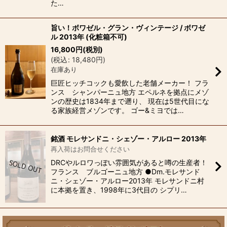
た…
旨い！ボワゼル・グラン・ヴィンテージ / ボワゼ
ル 2013年 (化粧箱不可)
16,800
円
(税別)
(
税込
:
18,480
円
)
在庫あり
巨匠ヒッチコックも愛飲した老舗メーカー！ フラ
ンス シャンパーニュ地方 エペルネを拠点にメゾ
ンの歴史は1834年まで遡り、 現在は5世代目にな
る家族経営メゾンです。 ゴー&ミヨでは…
銘酒 モレサンドニ・シェゾー・アルロー 2013年
再入荷はお問合せください
DRCやルロワっぽい雰囲気があると噂の生産者！
フランス ブルゴーニュ地方 ●Dm.モレサンド
ニ・シェゾー・アルロー2013年 モレサンドニ村
に本拠を置き、1998年に3代目の シプリ…