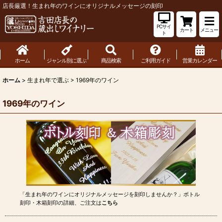
店長厳選！生まれ年のワインにオリジナルメッセージの刻印
PCサイ
カート
メニュー
ト
ホーム
ジャンル別に選ぶ
商品検索
ご利用ガイド
営業カレンダー
ホーム
>
生まれ年で選ぶ
>
1969年のワイン
1969年のワイン
「生まれ年のワインにオリジナルメッセージを刻印しませんか？」ボトル
刻印・木箱刻印の詳細、ご注文は
こちら