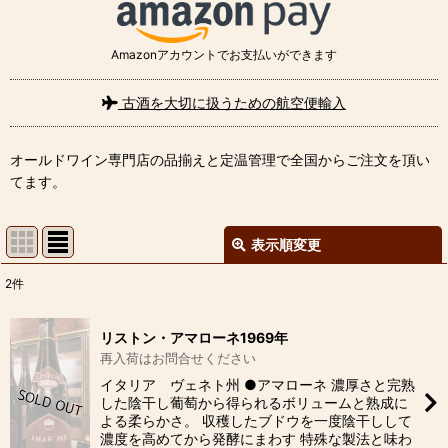
Amazonアカウントでお支払いができます
古酒を大切に扱うための航空便輸入
オールドワイン専門店の品揃えと定温管理で全国からご注文を頂い
てます。
表示順変更
閉じる
2
件
表示数
:
リストン・アマローネ1969年
並び順
:
再入荷はお問合せください
イタリア ヴェネト州 ●アマローネ 濃厚さと完熟
した陰干し葡萄から得られるボリュームと熟成に
絞り込む
よる柔らかさ。 収穫したブドウを一度陰干しして
濃度を高めてから発酵にまわす 特殊な製法と味わ