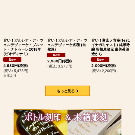
旨い！ガルシア・デ・ヴ
旨い！ガルシア・デ・ヴ
旨い！富山ノ青空(feat.
ェルデヴィーケ・ブルッ
ェルデヴィーケ各種 (自
イナガキヤスト) 純米吟
ト・ナトゥーレ2018年
然派)
醸 羽根屋蔵元 富美菊酒
(ビオディナミ)
造から
2,980
円
(税別)
4,980
円
(税別)
2,000
円
(税別)
(
税込
:
3,278
円
)
(
税込
:
5,478
円
)
(
税込
:
2,200
円
)
在庫あり
もっと見る