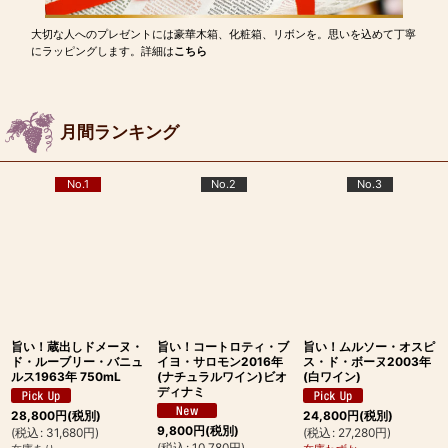
大切な人へのプレゼントには豪華木箱、化粧箱、リボンを。思いを込めて丁寧
にラッピングします。詳細は
こちら
月間ランキング
No.1
No.2
No.3
旨い！蔵出しドメーヌ・
旨い！コートロティ・ブ
旨い！ムルソー・オスピ
ド・ルーブリー・バニュ
イヨ・サロモン2016年
ス・ド・ボーヌ2003年
ルス1963年 750mL
(ナチュラルワイン)ビオ
(白ワイン)
ディナミ
28,800
円
(税別)
24,800
円
(税別)
9,800
円
(税別)
(
税込
:
31,680
円
)
(
税込
:
27,280
円
)
(
税込
:
10,780
円
)