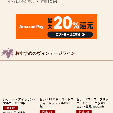
イン」はいかがでしょう。詳細は
こちら
おすすめのヴィンテージワイン
シャトー・ディッサン・
旨い！PJエネ・コートロ
旨い! バローロ・ブリッ
マルゴー1991年
ティ・レジュメル1985
コ・ルチアーニ(バロー
年
ロの上級品!)1998年
19,800
円
(税別)