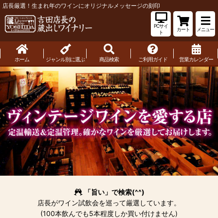
店長厳選！生まれ年のワインにオリジナルメッセージの刻印
PCサイ
カート
メニュー
ト
ホーム
ジャンル別に選ぶ
商品検索
ご利用ガイド
営業カレンダー
「旨い」で検索(^^)
店長がワイン試飲会を巡って厳選しています。
(100本飲んでも5本程度しか買い付けません)