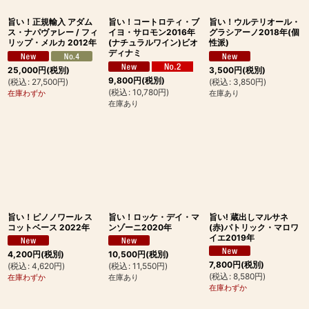
旨い！正規輸入 アダム
旨い！コートロティ・ブ
旨い！ウルテリオール・
ス・ナパヴァレー / フィ
イヨ・サロモン2016年
グラシアーノ2018年(個
リップ・メルカ 2012年
(ナチュラルワイン)ビオ
性派)
ディナミ
25,000
円
(税別)
3,500
円
(税別)
9,800
円
(税別)
(
税込
:
27,500
円
)
(
税込
:
3,850
円
)
(
税込
:
10,780
円
)
在庫わずか
在庫あり
在庫あり
旨い！ピノノワール ス
旨い！ロッケ・デイ・マ
旨い! 蔵出しマルサネ
コットベース 2022年
ンゾーニ2020年
(赤)パトリック・マロワ
イエ2019年
4,200
円
(税別)
10,500
円
(税別)
7,800
円
(税別)
(
税込
:
4,620
円
)
(
税込
:
11,550
円
)
(
税込
:
8,580
円
)
在庫わずか
在庫あり
在庫わずか