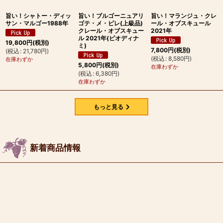
旨い！シャトー・ディッ
旨い！ブルゴーニュアリ
旨い！マランジュ・クレ
サン・マルゴー1988年
ゴテ・メ・ピレ(上級品)
ール・オブスキュール
クレール・オブスキュー
2021年
ル 2021年(ビオディナ
19,800
円
(税別)
ミ)
7,800
円
(税別)
(
税込
:
21,780
円
)
(
税込
:
8,580
円
)
在庫わずか
5,800
円
(税別)
在庫わずか
(
税込
:
6,380
円
)
在庫わずか
もっと見る
新着商品情報