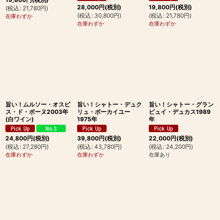
28,000
円
(税別)
19,800
円
(税別)
(
税込
:
21,780
円
)
(
税込
:
30,800
円
)
(
税込
:
21,780
円
)
在庫わずか
在庫わずか
在庫わずか
旨い！ムルソー・オスピ
旨い！シャトー・デュク
旨い！シャトー・グラン
ス・ド・ボーヌ2003年
リュ・ボーカイユー
ピュイ・デュカス1989
(白ワイン)
1975年
年
24,800
円
(税別)
39,800
円
(税別)
22,000
円
(税別)
(
税込
:
27,280
円
)
(
税込
:
43,780
円
)
(
税込
:
24,200
円
)
在庫わずか
在庫わずか
在庫あり