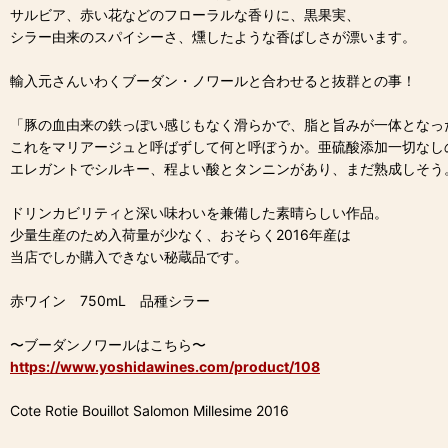
サルビア、赤い花などのフローラルな香りに、黒果実、
シラー由来のスパイシーさ、燻したような香ばしさが漂います。
輸入元さんいわくブーダン・ノワールと合わせると抜群との事！
「豚の血由来の鉄っぽい感じもなく滑らかで、脂と旨みが一体となっ
これをマリアージュと呼ばずして何と呼ぼうか。亜硫酸添加一切なし
エレガントでシルキー、程よい酸とタンニンがあり、まだ熟成しそう
ドリンカビリティと深い味わいを兼備した素晴らしい作品。
少量生産のため入荷量が少なく、おそらく2016年産は
当店でしか購入できない秘蔵品です。
赤ワイン 750mL 品種シラー
〜ブーダンノワールはこちら〜
https://www.yoshidawines.com/product/108
Cote Rotie Bouillot Salomon Millesime 2016