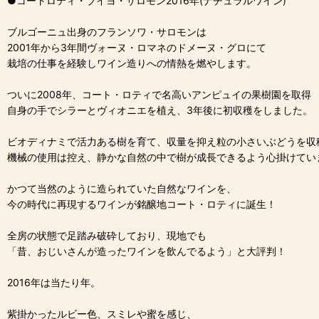
●コートロティ・ブイヨ・サロモン2016年(ナチュラルワイン)
ブルゴーニュ出身のフランソワ・サロモンは
2001年から3年間ヴォーヌ・ロマネのドメーヌ・グロにて
栽培の仕事を経験しワイン造りへの情熱を燃やします。
ついに2008年、コート・ロティで名高いアンピュイの果樹園を取得
自身の手でシラーとヴィオニエを植え、3年後に初収穫をしました。
ビオディナミで活力ある樹を育て、収量を抑え粒の小さいぶどうを収
機械の使用は控え、静かな自然の中で樹が成長できるよう心掛けてい
かつて当然のように造られていた自然なワインを、
今の時代に再現するワインが銘醸地コート・ロティに誕生！
全房の状態で足踏み破砕しており、現地でも
「昔、おじいさんが造ったワインを飲んでるよう」と大評判！
2016年は当たり年。
紫掛かったルビー色、スミレや蜜を感じ、