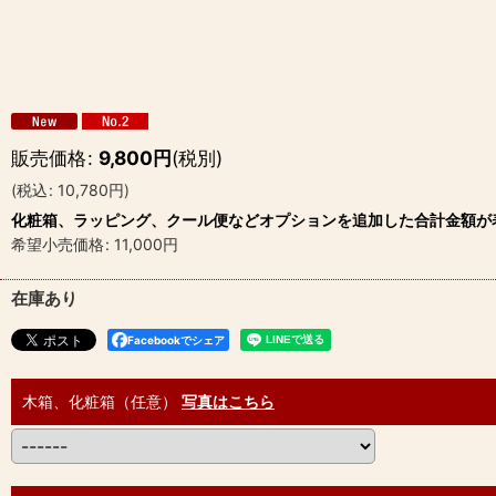
販売価格
:
9,800
円
(税別)
(
税込
:
10,780
円
)
化粧箱、ラッピング、クール便などオプションを追加した合計金額が
希望小売価格
:
11,000
円
在庫あり
Facebookでシェア
木箱、化粧箱（任意）
写真はこちら