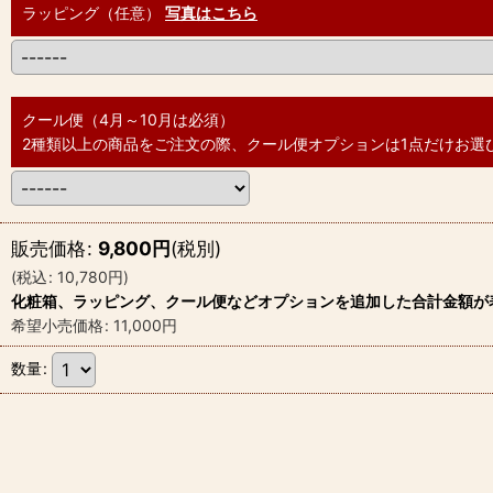
ラッピング（任意）
写真はこちら
クール便（4月～10月は必須）
2種類以上の商品をご注文の際、クール便オプションは1点だけお選
販売価格
:
9,800
円
(税別)
(
税込
:
10,780
円
)
化粧箱、ラッピング、クール便などオプションを追加した合計金額が
希望小売価格
:
11,000
円
数量
: