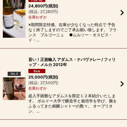
24,800
円
(税別)
(
税込
:
27,280
円
)
在庫わずか
※期間限定特価。在庫が少なくなった時点で 予告
なく終了しますのでご了承お願い致します。 フラ
ンス ブルゴーニュ ●ムルソー・オスピス・
ド・…
旨い！正規輸入 アダムス・ナパヴァレー / フィリ
ップ・メルカ 2012年
No.4
25,000
円
(税別)
(
税込
:
27,500
円
)
在庫わずか
超入手困難なアダムスを限定１２本紹介いたしま
す。 ボルドー大学で醸造学と栽培学を学び、腕を
ふるってきた銘醸シャトーの数々。 オーブリオ
ン、…