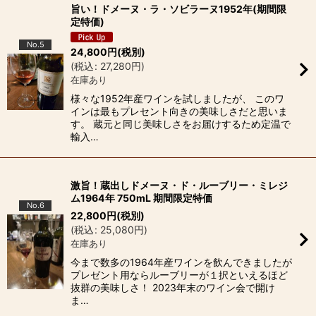
旨い！ドメーヌ・ラ・ソビラーヌ1952年(期間限
定特価)
No.5
24,800
円
(税別)
(
税込
:
27,280
円
)
在庫あり
様々な1952年産ワインを試しましたが、 このワ
インは最もプレセント向きの美味しさだと思いま
す。 蔵元と同じ美味しさをお届けするため定温で
輸入…
激旨！蔵出しドメーヌ・ド・ルーブリー・ミレジ
ム1964年 750mL 期間限定特価
No.6
22,800
円
(税別)
(
税込
:
25,080
円
)
在庫あり
今まで数多の1964年産ワインを飲んできましたが
プレゼント用ならルーブリーが１択といえるほど
抜群の美味しさ！ 2023年末のワイン会で開け
ま…