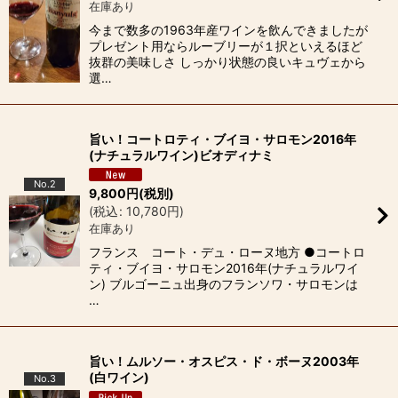
在庫あり
今まで数多の1963年産ワインを飲んできましたが
プレゼント用ならルーブリーが１択といえるほど
抜群の美味しさ しっかり状態の良いキュヴェから
選…
旨い！コートロティ・ブイヨ・サロモン2016年
(ナチュラルワイン)ビオディナミ
No.2
9,800
円
(税別)
(
税込
:
10,780
円
)
在庫あり
フランス コート・デュ・ローヌ地方 ●コートロ
ティ・ブイヨ・サロモン2016年(ナチュラルワイ
ン) ブルゴーニュ出身のフランソワ・サロモンは
…
旨い！ムルソー・オスピス・ド・ボーヌ2003年
(白ワイン)
No.3