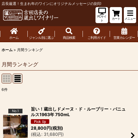
店長厳選！生まれ年のワインにオリジナルメッセージの刻印
PCサイ
カート
メニュー
ト
ホーム
ジャンル別に選ぶ
商品検索
ご利用ガイド
営業カレンダー
ホーム
>
月間ランキング
月間ランキング
6
件
旨い！蔵出しドメーヌ・ド・ルーブリー・バニュ
No.1
ルス1963年 750mL
28,800
円
(税別)
(
税込
:
31,680
円
)