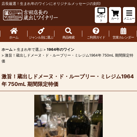
店長厳選！生まれ年のワインにオリジナルメッセージの刻印
PCサイ
カート
メニュー
ト
ホーム
ジャンル別に選ぶ
商品検索
ご利用ガイド
営業カレンダー
ホーム
>
生まれ年で選ぶ
>
1964年のワイン
>
激旨！蔵出しドメーヌ・ド・ルーブリー・ミレジム1964年 750mL 期間限定特
価
激旨！蔵出しドメーヌ・ド・ルーブリー・ミレジム1964
年 750mL 期間限定特価