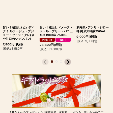
旨い！蔵出し/ビオディ
旨い！蔵出しドメーヌ・
満寿泉×アンリ・ジロー
ナミ ルラージュ・プジ
ド・ルーブリー・バニュ
樽 純米大吟醸750mL
ョー・セ・シュクレ(や
ルス1963年 750mL
9,000
円
(税別)
や甘口のシャンパン)
(
税込
:
9,900
円
)
7,800
円
(税別)
28,800
円
(税別)
(
税込
:
8,580
円
)
(
税込
:
31,680
円
)
大切な人へのプレゼントには豪華木箱、化粧箱、リボンを。思いを込めて丁