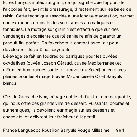
Et les banyuls mutés sur grain, ce qui signifie que l'apport de
l'alcool se fait, avant le pressurage, directement sur les baies de
raisin. Cette technique associée à une longue macération, permet
une extraction optimale des substances aromatiques et
tanniques. Le mutage sur grain n'est effectué que sur des
vendanges d'excellente qualité sanitaire afin de garantir un
produit fini parfait. On favorisera le contact avec l’air pour
développer des arômes oxydatifs.
L'élevage se fait en foudres ou barriques pour les cuvées
oxydatives (cuvée Joseph Géraud, cuvée Méditerranée),et
même en bombonnes sur le toit (cuvée du Soleil),ou en cuves
pleines pour les Rimage (cuvée Mademoiselle O) et Banyuls
blancs.
C’est le Grenache Noir, cépage noble et d’un fruité remarquable,
qui nous offre ces grands vins de dessert. Puissants, colorés et
authentiques, ils dévoilent leur magie sur les desserts et
chocolats, et délivrent leur fraîcheur à l’apéritif.
France Languedoc Rousillon Banyuls Rouge Millesime 1964