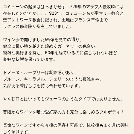
コミューンの起源ははっきりせず、729年のアラブ人侵攻時には
存在したのだとか。。。923年、コミューン名が聖マリー教会と
聖アントワーヌ教会に記され、土地はフランス革命まで
ラグラス修道院が所有していました。
ワイン会で開けました!画像を見ての通り、
健全に長い時を越えた煌めくガーネットの色合い、
複雑な奥行きを持ち、60年を経ているのに信じられないほど
良好な状態を保っています。
ドメーヌ・ルーブリーは凝縮感があり、
プルーン、キャラメル、シェリーのような複雑さや、
気品ある香ばしさを持ち合わせています。
やや甘口とはいってもジュースのようなタイプではありません。
普段からワインを嗜む愛好家の方も充分に楽しめるフルボディ！
長命なワインですから今後の保存も可能で、抜栓後も１ヶ月は美味
しく頂けます。