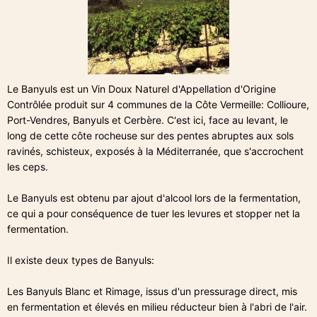
Le Banyuls est un Vin Doux Naturel d'Appellation d'Origine
Contrôlée produit sur 4 communes de la Côte Vermeille: Collioure,
Port-Vendres, Banyuls et Cerbère. C'est ici, face au levant, le
long de cette côte rocheuse sur des pentes abruptes aux sols
ravinés, schisteux, exposés à la Méditerranée, que s'accrochent
les ceps.
Le Banyuls est obtenu par ajout d'alcool lors de la fermentation,
ce qui a pour conséquence de tuer les levures et stopper net la
fermentation.
Il existe deux types de Banyuls:
Les Banyuls Blanc et Rimage, issus d'un pressurage direct, mis
en fermentation et élevés en milieu réducteur bien à l'abri de l'air.