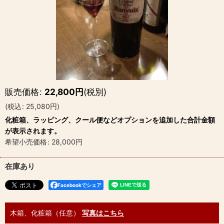
販売価格
:
22,800
円
(税別)
(
税込
:
25,080
円
)
化粧箱、ラッピング、クール便などオプションを追加した合計金額
が表示されます。
希望小売価格
:
28,000
円
在庫あり
Facebookでシェア
木箱、化粧箱（任意）
写真はこちら