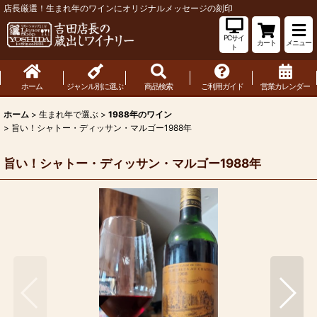
店長厳選！生まれ年のワインにオリジナルメッセージの刻印
PCサイ
カート
メニュー
ト
ホーム
ジャンル別に選ぶ
商品検索
ご利用ガイド
営業カレンダー
ホーム
>
生まれ年で選ぶ
>
1988年のワイン
>
旨い！シャトー・ディッサン・マルゴー1988年
旨い！シャトー・ディッサン・マルゴー1988年