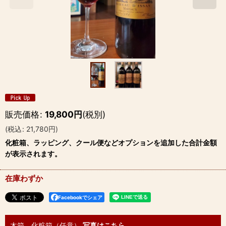
販売価格
:
19,800
円
(税別)
(
税込
:
21,780
円
)
化粧箱、ラッピング、クール便などオプションを追加した合計金額
が表示されます。
在庫わずか
Facebookでシェア
木箱、化粧箱（任意）
写真はこちら