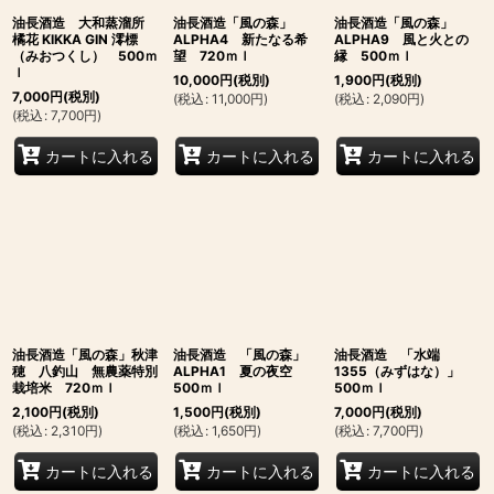
油長酒造 大和蒸溜所
油長酒造「風の森」
油長酒造「風の森」
橘花 KIKKA GIN 澪標
ALPHA4 新たなる希
ALPHA9 風と火との
（みおつくし） 500ｍ
望 720ｍｌ
縁 500ｍｌ
ｌ
10,000
円
(税別)
1,900
円
(税別)
7,000
円
(税別)
(
税込
:
11,000
円
)
(
税込
:
2,090
円
)
(
税込
:
7,700
円
)
カートに入れる
カートに入れる
カートに入れる
油長酒造「風の森」秋津
油長酒造 「風の森」
油長酒造 「水端
穂 八釣山 無農薬特別
ALPHA1 夏の夜空
1355（みずはな）」
栽培米 720ｍｌ
500ｍｌ
500ｍｌ
2,100
円
(税別)
1,500
円
(税別)
7,000
円
(税別)
(
税込
:
2,310
円
)
(
税込
:
1,650
円
)
(
税込
:
7,700
円
)
カートに入れる
カートに入れる
カートに入れる