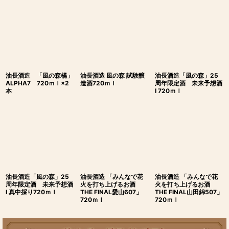
油長酒造 「風の森橘」
油長酒造 風の森 試験醸
油長酒造「風の森」25
ALPHA7 720ｍｌ×2
造酒720ｍｌ
周年限定酒 未来予想酒
本
I 720ｍｌ
油長酒造「風の森」25
油長酒造 「みんなで花
油長酒造 「みんなで花
周年限定酒 未来予想酒
火を打ち上げるお酒
火を打ち上げるお酒
I 真中採り720ｍｌ
THE FINAL愛山607」
THE FINAL山田錦507」
720ｍｌ
720ｍｌ