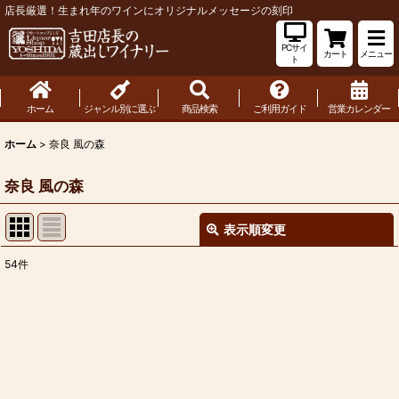
店長厳選！生まれ年のワインにオリジナルメッセージの刻印
PCサイ
カート
メニュー
ト
ホーム
ジャンル別に選ぶ
商品検索
ご利用ガイド
営業カレンダー
ホーム
>
奈良 風の森
奈良 風の森
表示順変更
閉じる
54
件
表示数
:
並び順
:
絞り込む