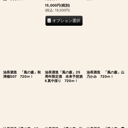
15,000
円
(税別)
(
税込
:
16,500
円
)
オプション選択
油長酒造 「風の森」秋
油長酒造「風の森」25
油長酒造 「風の森」山
津穂507 720ｍｌ
周年限定酒 未来予想酒
乃かみ 720ｍｌ
II 真中採り 720ｍｌ