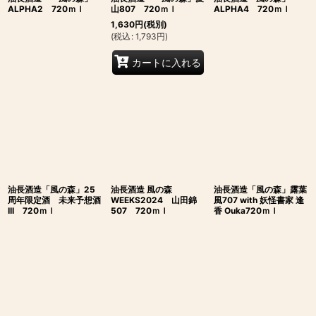
ALPHA2 720ｍｌ
山807 720ｍｌ
ALPHA4 720ｍｌ
1,630
円
(税別)
(
税込
:
1,793
円
)
カートに入れる
油長酒造「風の森」25
油長酒造 風の森
油長酒造「風の森」露葉
周年限定酒 未来予想酒
WEEKS2024 山田錦
風707 with 妖怪書家 逢
III 720ｍｌ
507 720ｍｌ
香 Ouka720ｍｌ