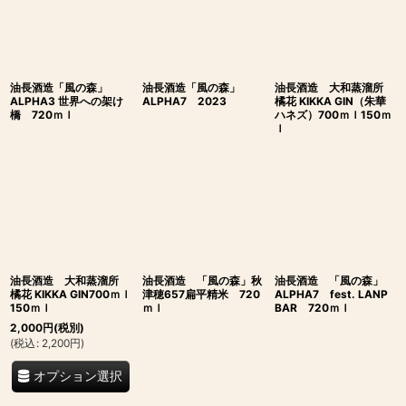
油長酒造「風の森」
油長酒造「風の森」
油長酒造 大和蒸溜所
ALPHA3 世界への架け
ALPHA7 2023
橘花 KIKKA GIN（朱華
橋 720ｍｌ
ハネズ）700ｍｌ150ｍ
ｌ
油長酒造 大和蒸溜所
油長酒造 「風の森」秋
油長酒造 「風の森」
橘花 KIKKA GIN700ｍｌ
津穂657扁平精米 720
ALPHA7 fest. LANP
150ｍｌ
ｍｌ
BAR 720ｍｌ
2,000
円
(税別)
(
税込
:
2,200
円
)
オプション選択