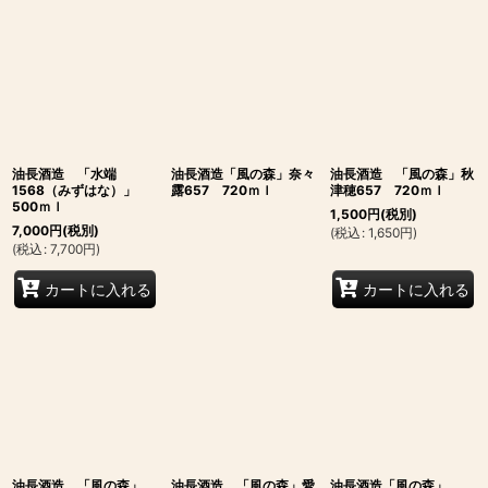
油長酒造 「水端
油長酒造「風の森」奈々
油長酒造 「風の森」秋
1568（みずはな）」
露657 720ｍｌ
津穂657 720ｍｌ
500ｍｌ
1,500
円
(税別)
7,000
円
(税別)
(
税込
:
1,650
円
)
(
税込
:
7,700
円
)
カートに入れる
カートに入れる
油長酒造 「風の森」
油長酒造 「風の森」愛
油長酒造「風の森」