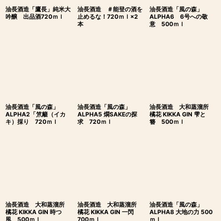
油長酒造「鷹長」純米大
油長酒造 ＃能登の酒を
油長酒造「風の森」
吟醸 出品酒720ｍｌ
止めるな！720ｍｌ×2
ALPHA6 6号への敬
本
意 500ｍｌ
油長酒造「風の森」
油長酒造「風の森」
油長酒造 大和蒸溜所
ALPHA2「笊籬（イカ
ALPHA5 燗SAKEの探
橘花 KIKKA GIN 雫と
キ）採り 720ｍｌ
求 720ｍｌ
簪 500ｍｌ
油長酒造 大和蒸溜所
油長酒造 大和蒸溜所
油長酒造「風の森」
橘花 KIKKA GIN 時つ
橘花 KIKKA GIN 一閃
ALPHA8 大地の力 500
風 500ｍｌ
700ｍｌ
ｍｌ