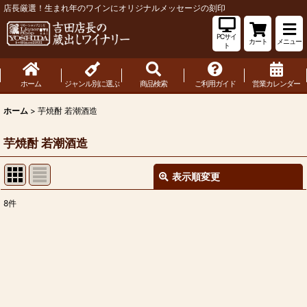
店長厳選！生まれ年のワインにオリジナルメッセージの刻印
PCサイ
カート
メニュー
ト
ホーム
ジャンル別に選ぶ
商品検索
ご利用ガイド
営業カレンダー
ホーム
>
芋焼酎 若潮酒造
芋焼酎 若潮酒造
表示順変更
閉じる
8
件
表示数
:
並び順
:
絞り込む