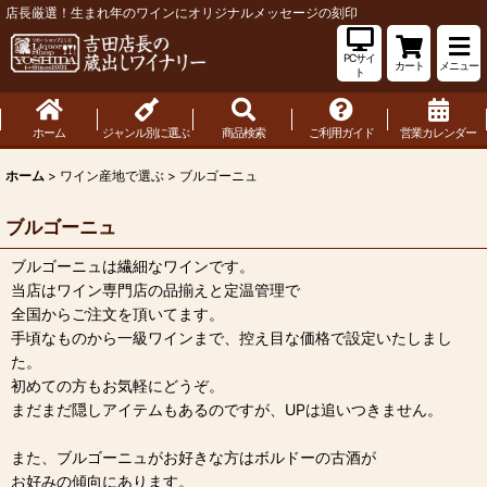
店長厳選！生まれ年のワインにオリジナルメッセージの刻印
PCサイ
カート
メニュー
ト
ホーム
ジャンル別に選ぶ
商品検索
ご利用ガイド
営業カレンダー
ホーム
>
ワイン産地で選ぶ
>
ブルゴーニュ
ブルゴーニュ
ブルゴーニュは繊細なワインです。
当店はワイン専門店の品揃えと定温管理で
全国からご注文を頂いてます。
手頃なものから一級ワインまで、控え目な価格で設定いたしまし
た。
初めての方もお気軽にどうぞ。
まだまだ隠しアイテムもあるのですが、UPは追いつきません。
また、ブルゴーニュがお好きな方はボルドーの古酒が
お好みの傾向にあります。