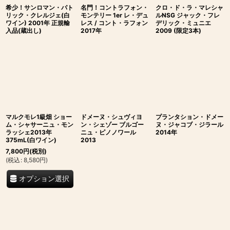
希少！サンロマン・パト
名門！コントラフォン・
クロ・ド・ラ・マレシャ
リック・クレルジェ(白
モンテリー 1er レ・デュ
ルNSG ジャック・フレ
ワイン) 2001年 正規輸
レス / コント・ラフォン
デリック・ミュニエ
入品(蔵出し)
2017年
2009 (限定3本)
マルクモレ1級畑 ショー
ドメーヌ・シュヴィヨ
プランタション・ドメー
ム・シャサーニュ・モン
ン・シェゾー ブルゴー
ヌ・ジャコブ・ジラール
ラッシェ2013年
ニュ・ピノノワール
2014年
375mL(白ワイン)
2013
7,800
円
(税別)
(
税込
:
8,580
円
)
オプション選択