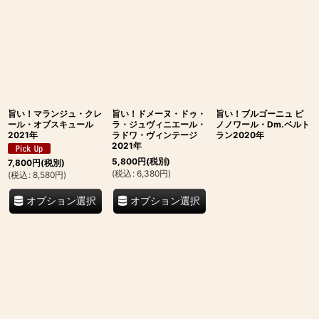
旨い！マランジュ・クレ
旨い！ドメーヌ・ドゥ・
旨い！ブルゴーニュ ピ
ール・オブスキュール
ラ・ジュヴィニエール・
ノノワール・Dm.ベルト
2021年
ラドワ・ヴィンテージ
ラン2020年
2021年
5,800
円
(税別)
7,800
円
(税別)
(
税込
:
6,380
円
)
(
税込
:
8,580
円
)
オプション選択
オプション選択