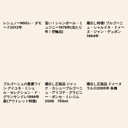
レシュノーNSGレ・ダモ
旨い！シャンボール・ミ
蔵出し特価! ブルゴーニ
ード2012年
ュジニー1978年(当たり
ュ・シャルドネ・ドメー
年！空輸品)
ヌ・ジャン・デュポン
1964年
ブルゴーニュの貴腐ワイ
蔵出し正規品 ジャッ
蔵出し正規品 ドメーヌ
ン グイユモ・ミシェ
ク・カシューブルゴーニ
ラルロ2005年 各種
ル・セレクション・ド・
ュ・アリゴテ・グラピニ
グランサンドレ1996年
ー・ポンセ・ミレジム
産(アウトレット特価)
2008 750ml