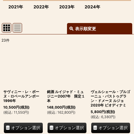
2021年
2022年
2023年
2024年
表示順変更
閉じる
23
件
表示数
:
並び順
:
絞り込む
サヴィニー・レ・ボー
銘酒 ルイジャド・ミュ
ヴェルシェール・ブルゴ
ヌ・ロベールアンポー
ジニー2007年 限定１
ーニュ・パストゥグラ
1996年
本
ン・ドメーヌ ルジョ
2020年 ビオディナミ
10,500
円
(税別)
148,000
円
(税別)
5,800
円
(税別)
(
税込
:
11,550
円
)
(
税込
:
162,800
円
)
(
税込
:
6,380
円
)
オプション選択
オプション選択
オプション選択