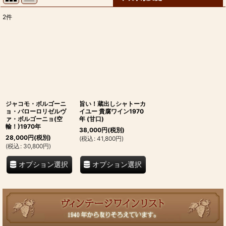
2
件
表示数
:
並び順
:
絞り込む
ジャコモ・ボルゴーニ
旨い！蔵出しシャトーカ
ョ・バローロリゼルヴ
イユー 貴腐ワイン1970
ァ・ボルゴーニョ(空
年 (甘口)
輸！)1970年
38,000
円
(税別)
28,000
円
(税別)
(
税込
:
41,800
円
)
(
税込
:
30,800
円
)
オプション選択
オプション選択