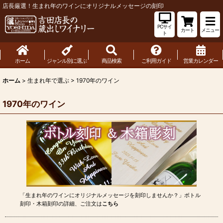
店長厳選！生まれ年のワインにオリジナルメッセージの刻印
PCサイ
カート
メニュー
ト
ホーム
ジャンル別に選ぶ
商品検索
ご利用ガイド
営業カレンダー
ホーム
>
生まれ年で選ぶ
>
1970年のワイン
1970年のワイン
「生まれ年のワインにオリジナルメッセージを刻印しませんか？」ボトル
刻印・木箱刻印の詳細、ご注文は
こちら