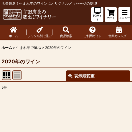
店長厳選！生まれ年のワインにオリジナルメッセージの刻印
PCサイ
カート
メニュー
ト
ホーム
ジャンル別に選ぶ
商品検索
ご利用ガイド
営業カレンダー
ホーム
>
生まれ年で選ぶ
>
2020年のワイン
2020年のワイン
表示順変更
閉じる
5
件
表示数
:
並び順
:
絞り込む