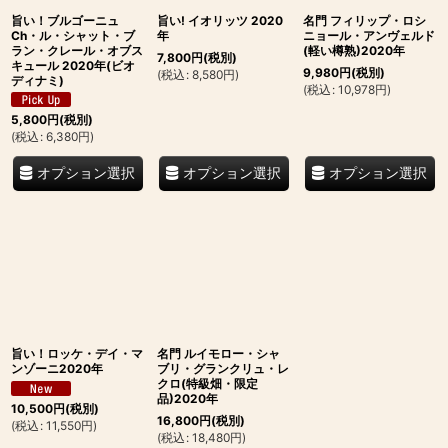
旨い！ブルゴーニュ
旨い! イオリッツ 2020
名門 フィリップ・ロシ
Ch・ル・シャット・ブ
年
ニョール・アンヴェルド
ラン・クレール・オブス
(軽い樽熟)2020年
7,800
円
(税別)
キュール 2020年(ビオ
9,980
円
(税別)
(
税込
:
8,580
円
)
ディナミ)
(
税込
:
10,978
円
)
5,800
円
(税別)
(
税込
:
6,380
円
)
オプション選択
オプション選択
オプション選択
旨い！ロッケ・デイ・マ
名門 ルイモロー・シャ
ンゾーニ2020年
ブリ・グランクリュ・レ
クロ(特級畑・限定
品)2020年
10,500
円
(税別)
16,800
円
(税別)
(
税込
:
11,550
円
)
(
税込
:
18,480
円
)