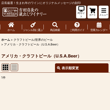
店長厳選！生まれ年のワインにオリジナルメッセージの刻印
PCサイ
カート
メニュー
ト
ホーム
ジャンル別に選ぶ
商品検索
ご利用ガイド
営業カレンダー
ホーム
>
クラフトビール/世界のビール
>
アメリカ・クラフトビール（U.S.A.Beer）
アメリカ・クラフトビール（U.S.A.Beer）
表示順変更
閉じる
1
件
表示数
:
並び順
:
絞り込む