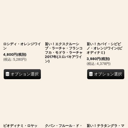
並び順
:
絞り込む
ロシディ・オレンジワイ
旨い！エクスクルーシ
旨い！カバイ・シビピ
ン
ブ・ラーチャ・フランコ
ノ・オレンジワイン(ビ
フカ・モドラ・ラーチャ
オディナミ)
4,800
円
(税別)
2017年(スロバキアワイ
3,980
円
(税別)
(
税込
:
5,280
円
)
ン)
(
税込
:
4,378
円
)
オプション選択
オプション選択
ビオディナミ・ロヤッ
クバン・フルール・ド・
旨い！テラタングラ・マ