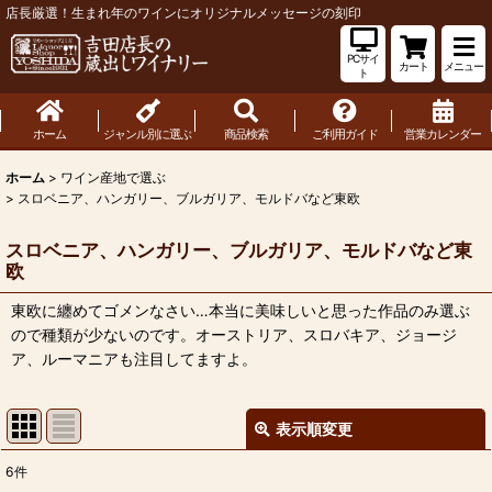
店長厳選！生まれ年のワインにオリジナルメッセージの刻印
PCサイ
カート
メニュー
ト
ホーム
ジャンル別に選ぶ
商品検索
ご利用ガイド
営業カレンダー
ホーム
>
ワイン産地で選ぶ
>
スロベニア、ハンガリー、ブルガリア、モルドバなど東欧
スロベニア、ハンガリー、ブルガリア、モルドバなど東
欧
東欧に纏めてゴメンなさい…本当に美味しいと思った作品のみ選ぶ
ので種類が少ないのです。オーストリア、スロバキア、ジョージ
ア、ルーマニアも注目してますよ。
表示順変更
閉じる
6
件
表示数
: