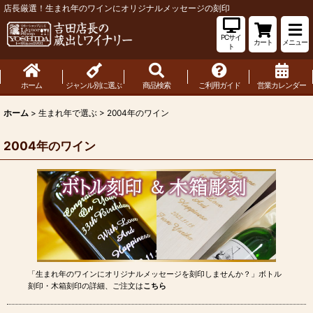
店長厳選！生まれ年のワインにオリジナルメッセージの刻印
PCサイ
カート
メニュー
ト
ホーム
ジャンル別に選ぶ
商品検索
ご利用ガイド
営業カレンダー
ホーム
>
生まれ年で選ぶ
>
2004年のワイン
2004年のワイン
「生まれ年のワインにオリジナルメッセージを刻印しませんか？」ボトル
刻印・木箱刻印の詳細、ご注文は
こちら