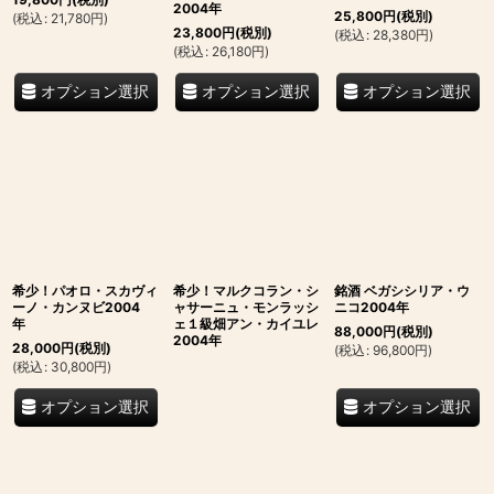
2004年
25,800
円
(税別)
(
税込
:
21,780
円
)
23,800
円
(税別)
(
税込
:
28,380
円
)
(
税込
:
26,180
円
)
オプション選択
オプション選択
オプション選択
希少！パオロ・スカヴィ
希少！マルクコラン・シ
銘酒 ベガシシリア・ウ
ーノ・カンヌビ2004
ャサーニュ・モンラッシ
ニコ2004年
年
ェ１級畑アン・カイユレ
88,000
円
(税別)
2004年
28,000
円
(税別)
(
税込
:
96,800
円
)
(
税込
:
30,800
円
)
オプション選択
オプション選択