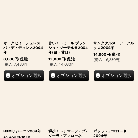
並び順
:
絞り込む
オークセイ・デュレス
旨い！トゥール ブラン
サンタクルス・デ・アル
バ・デ・デュレス2004
シュ・ソーテルヌ2004
タス2004年
年
年(白・甘口)
14,800
円
(税別)
6,800
円
(税別)
12,800
円
(税別)
(
税込
:
16,280
円
)
(
税込
:
7,480
円
)
(
税込
:
14,080
円
)
オプション選択
オプション選択
オプション選択
BdMリジーニ 2004年
稀少！トッマーソ・ブッ
ボッラ・アマローネ
ソーラ・アマローネ
2004年
19,800
円
(税別)