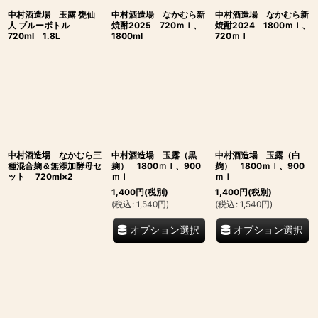
中村酒造場 玉露 甕仙
中村酒造場 なかむら新
中村酒造場 なかむら新
人 ブルーボトル
焼酎2025 720ｍｌ、
焼酎2024 1800ｍｌ、
720ml 1.8L
1800ml
720ｍｌ
中村酒造場 なかむら三
中村酒造場 玉露（黒
中村酒造場 玉露（白
種混合麹＆無添加酵母セ
麹） 1800ｍｌ、900
麹） 1800ｍｌ、900
ット 720ml×2
ｍｌ
ｍｌ
1,400
円
(税別)
1,400
円
(税別)
(
税込
:
1,540
円
)
(
税込
:
1,540
円
)
オプション選択
オプション選択