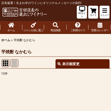
店長厳選！生まれ年のワインにオリジナルメッセージの刻印
PCサイ
カート
メニュー
ト
ホーム
ジャンル別に選ぶ
商品検索
ご利用ガイド
営業カレンダー
ホーム
>
芋焼酎 なかむら
芋焼酎 なかむら
表示順変更
閉じる
13
件
表示数
:
並び順
:
絞り込む