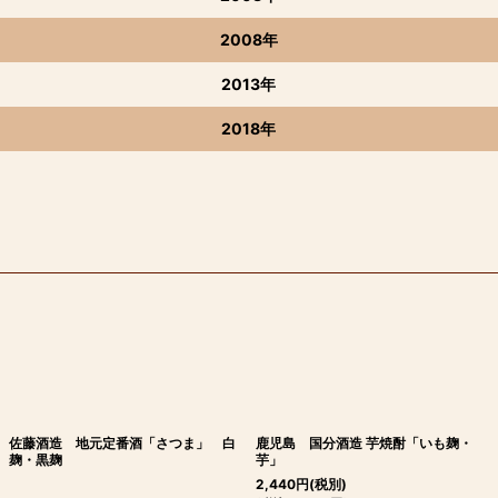
2008年
2013年
2018年
佐藤酒造 地元定番酒「さつま」 白
鹿児島 国分酒造 芋焼酎「いも麹・
麹・黒麹
芋」
2,440
円
(税別)