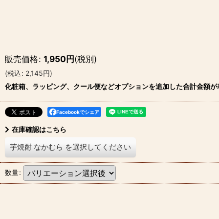
販売価格
:
1,950
円
(税別)
(
税込
:
2,145
円
)
化粧箱、ラッピング、クール便などオプションを追加した合計金額が
Facebookでシェア
在庫確認はこちら
芋焼酎 なかむら
を選択してください
数量
: