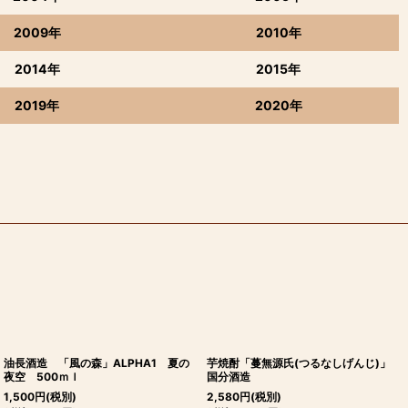
2009年
2010年
2014年
2015年
2019年
2020年
油長酒造 「風の森」ALPHA1 夏の
芋焼酎「蔓無源氏(つるなしげんじ)」
夜空 500ｍｌ
国分酒造
1,500
円
(税別)
2,580
円
(税別)