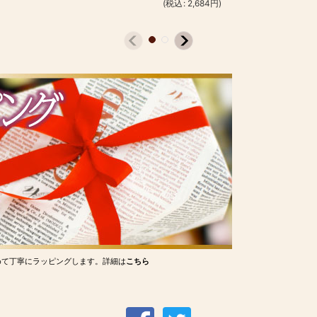
(
税込
:
2,684
円
)
めて丁寧にラッピングします。詳細は
こちら