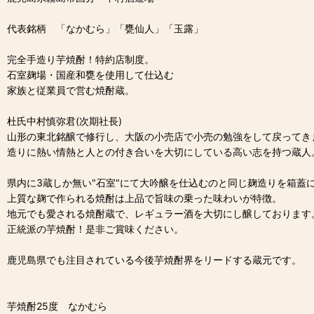
代表銘柄 「なかむら」「甕仙人」「玉露」
完全手造り芋焼酎！特約店制度。
石室麹場・国産和甕を使用して仕込む
家族と従業員で営む焼酎蔵。
杜氏中村慎弥君(次期社長)
山形の東北銘醸で修行し、大阪の小売店で小売の勉強をして戻ってき
造りに熱い情熱と人との付き合いを大切にしている高い志を持つ蔵人
県内に3蔵しか無い"石室"にて大吟醸を仕込むのと同じ麹造りを箱蓋
上質な麹で作られる焼酎は上品で旨味の乗った味わいが特徴。
地元でも愛される焼酎蔵で、レギュラー酒を大切にし醸しております
正統派の芋焼酎！是非ご賞味ください。
鹿児島県でも注目されている今後芋焼酎界をリードする蔵元です。
芋焼酎25度 なかむら