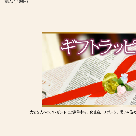
(
税込
:
1,496
円
)
大切な人へのプレゼントには豪華木箱、化粧箱、リボンを。思いを込