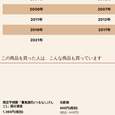
2006年
2007年
2011年
2012年
2016年
2017年
2021年
この商品を買った人は、こんな商品も買っています
限定芋焼酎「蔓無源氏(つるなしげん
化粧箱
じ)」国分酒造
400
円
(税別)
1,360
円
(税別)
(
税込
:
440
円
)