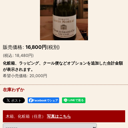
販売価格
:
16,800
円
(税別)
(
税込
:
18,480
円
)
化粧箱、ラッピング、クール便などオプションを追加した合計金額
が表示されます。
希望小売価格
:
20,000
円
在庫わずか
Facebookでシェア
木箱、化粧箱（任意）
写真はこちら