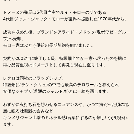
ドメーヌの発展は5代目当主でルイ・モローの父である
4代目ジャン・ジャック・モローが世界へ拡販した1970年代から。
成功を収めた後、ブランドをアライド・メドック(現ボワゼ・グルー
プ)へ売却、
モロー家はぶどう供給の長期契約を結びました。
契約が2002年に終了し１級、特級畑全てが一家へ戻ったのを機に
再び品質重視のドメーヌとして再発し現在に至ります。
レクロは同社のフラッグシップ。
特級畑(グラン・クリュ)の中でも最高のテロワールと称えられ
安価なシャブリ(普通のシャルドネ)とは一線を画します。
わずかに火打ち石を想わせるニュアンスや、かつて海だった頃の地
層に眠る牡蠣殻の含みなど
キンメリジャン土壌のミネラル感(言葉にするのが難しい)が現われ
ます。