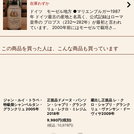
在庫わずか
ドイツ モーゼル地方 ●マリエンブルガー1987
年 ドイツ最古の産地と名高く、公式記録はローマ
皇帝の プロブス（232〜282年）が最初と言われ
ています。 2000年前にはモーゼルで栽培さ…
この商品を買った人は、こんな商品も買っています
ジャン・ルイ・トラペ・
正規品ドメーヌ・パンソ
蔵出し正規品 レ・ク
特級畑シャンベルタン・
ン・シャブリ・グランク
ロ・シャブリ・グランク
グランクリュ 2005年
リュ・レクロ・ミレジム
リュ・ヴァンサン・ドー
2018年
ヴィサ2009年
9,980
円
(税別)
(
税込
:
10,978
円
)