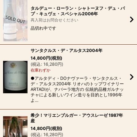
タルデュー・ローラン・シャトーヌフ・デュ・パ
プ・キュヴェ・スペシャル2006年
再入荷はお問合せください
品切れ中です
サンタクルス・デ・アルタス2004年
14,800
円
(税別)
(
税込
:
16,280
円
)
在庫わずか
●アルタディ・DOナヴァーラ・サンタクルス・
デ・アルタス2004年 リオハのトップワイナリー
ARTADIが、ナバーラ地方の 伝統的品種ガルナッ
チャによる新しいワイン造りを目的とし1996年
よ…
希少！マリエンブルガー・アウスレーゼ 1987年
産
14,800
円
(税別)
(
税込
:
16,280
円
)