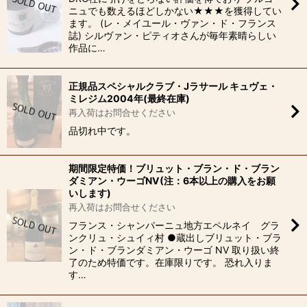
ニュでも数えるほどしかない★★★を獲得してい
ます。 (レ・メイユール・ヴァン・ド・フランス
誌) シルヴァン・ピティオさんが毎年素晴らしい
作品に…
正規品スペシャルクラブ・Jラサール キュヴェ・
ミレジム2004年(最終在庫)
再入荷はお問合せください
品切れ中です。
期間限定特価！ブリュット・ブラン・ド・ブラン
ダミアン・ウーゴNV(注：6本以上の購入をお願
いします)
再入荷はお問合せください
フランス・シャンパーニュ地方エペルネイ グラ
ンクリュ・シュイィ村 ●蔵出しブリュット・ブラ
ン・ド・ブランダミアン・ウーゴ NV 取り扱い終
了のため特価です。在庫限りです。 恐れ入りま
す…