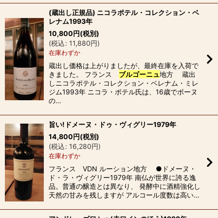
(蔵出し正規品) ニコラポテル・コレクション・ベ
レナム1993年
10,800
円
(税別)
(
税込
:
11,880
円
)
在庫わずか
蔵出し価格は上がりましたが、最終在庫を入荷で
きました。 フランス
ブルゴーニュ
地方 蔵出
しニコラポテル・コレクション・ベレナム・ミレ
ジム1993年 ニコラ・ポテル氏は、16歳でボーヌ
の…
旨い!ドメーヌ・ドゥ・ヴィグリー1979年
14,800
円
(税別)
(
税込
:
16,280
円
)
在庫わずか
フランス VDN ルーション地方 ●ドメーヌ・
ド・ラ・ヴィグリー1979年 南仏が世界に誇る逸
品。普通の醸造とは異なり、 発酵中に酒精強化し
天然の甘みを残しますが アルコール度数は高い…