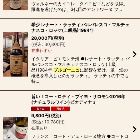
ヴォルネーのカイユレ、タイユピエなどを取得。
躍進を遂げたのは、3代目のアントワーヌ フ…
希少 レナート・ラッティ バルバレスコ・マルチェ
ナスコ・ロッケ(上級品)1984年
28,000
円
(税別)
(
税込
:
30,800
円
)
在庫わずか
イタリア ピエモンテ州 ●レナート・ラッティ バ
ルバレスコ・マルチェナスコ・ロッケ(上級
品)1984年
ブルゴーニュ
に影響を受け、単一畑の
概念を導入したのがラッティ。 ラッティの中でも
特…
旨い！コートロティ・ブイヨ・サロモン2016年
(ナチュラルワイン)ビオディナミ
9,800
円
(税別)
(
税込
:
10,780
円
)
在庫あり
フランス コート・デュ・ローヌ地方 ●コートロ