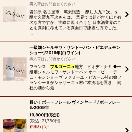
再入荷はお問合せください
愛知県 名古屋市 萬乗醸造 「醸し人九平次」を
醸す久野九平次さんは、 業界では超が付くほど有
名な方ですが、実際に巡り合うと 日本酒業界のこ
とを真剣に考えている真面目で謙虚な方でした。
…
一級畑シャルモワ・サントーバン・ピエデュモン
ショーヴ2016年(白ワイン)
再入荷はお問合せください
フランス
ブルゴーニュ
地方 ビオディナミ ●一
級畑シャルモワ・サントーバン オー・ピエ・デ
ュ・モンショーヴ ファミーユ・ピカール社の娘フ
ランシーヌがシャサーニュ村に本拠地を置き、 同
社の畑から最…
旨い！ボー・フレール ヴィンヤード / ボーフレー
ル2009年
19,800
円
(税別)
(
税込
:
21,780
円
)
在庫わずか