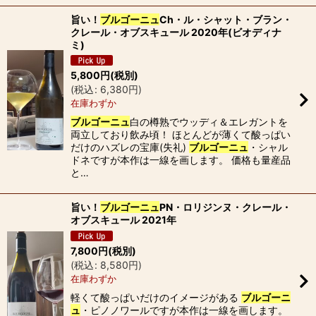
旨い！
ブルゴーニュ
Ch・ル・シャット・ブラン・
クレール・オブスキュール 2020年(ビオディナ
ミ)
5,800
円
(税別)
(
税込
:
6,380
円
)
在庫わずか
ブルゴーニュ
白の樽熟でウッディ＆エレガントを
両立しており飲み頃！ ほとんどが薄くて酸っぱい
だけのハズレの宝庫(失礼)
ブルゴーニュ
・シャル
ドネですが本作は一線を画します。 価格も量産品
と…
旨い！
ブルゴーニュ
PN・ロリジンヌ・クレール・
オブスキュール 2021年
7,800
円
(税別)
(
税込
:
8,580
円
)
在庫わずか
軽くて酸っぱいだけのイメージがある
ブルゴーニ
ュ
・ピノノワールですが本作は一線を画します。