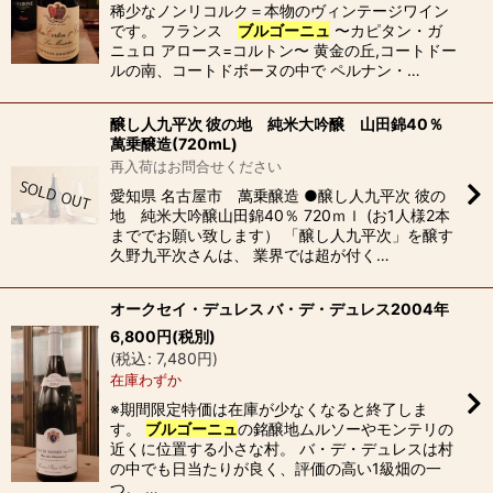
稀少なノンリコルク＝本物のヴィンテージワイン
です。 フランス
ブルゴーニュ
〜カピタン・ガ
ニュロ アロース=コルトン〜 黄金の丘,コートドー
ルの南、コートドボーヌの中で ペルナン・…
醸し人九平次 彼の地 純米大吟醸 山田錦40％
萬乗醸造(720mL)
再入荷はお問合せください
愛知県 名古屋市 萬乗醸造 ●醸し人九平次 彼の
地 純米大吟醸山田錦40％ 720ｍｌ (お1人様2本
まででお願い致します） 「醸し人九平次」を醸す
久野九平次さんは、 業界では超が付く…
オークセイ・デュレス バ・デ・デュレス2004年
6,800
円
(税別)
(
税込
:
7,480
円
)
在庫わずか
※期間限定特価は在庫が少なくなると終了しま
す。
ブルゴーニュ
の銘醸地ムルソーやモンテリの
近くに位置する小さな村。 バ・デ・デュレスは村
の中でも日当たりが良く、評価の高い1級畑の一
つ。 …