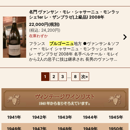
名門 ヴァンサン・モレ・シャサーニュ・モンラッ
シェ1er レ・ザンブラゼ(上級品) 2008年
22,000
円
(税別)
(
税込
:
24,200
円
)
在庫わずか
フランス
ブルゴーニュ
地方 ●ヴァンサン＆ソフ
ィー・モレイ シャサーニュ・モンラッシェ1er
レ・ザンブラゼ 2008年 名手ベルナール・モレイ
から2人の息子に技は継承され 長男のヴァンサ…
1
2
3
...
8
次
»
1941年
1942年
1943年
1944年
1945年
1946年
1947年
1948年
1949年
1950年