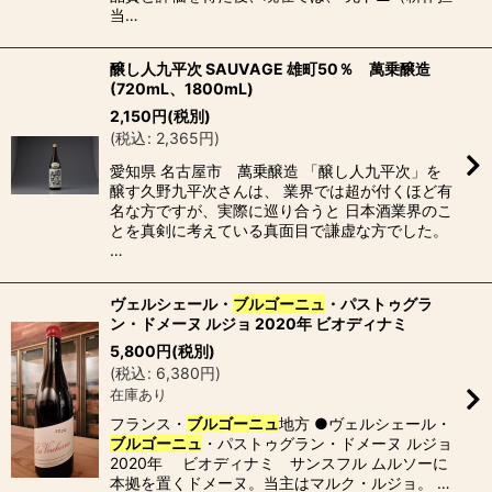
当…
醸し人九平次 SAUVAGE 雄町50％ 萬乗醸造
(720mL、1800mL)
2,150
円
(税別)
(
税込
:
2,365
円
)
愛知県 名古屋市 萬乗醸造 「醸し人九平次」を
醸す久野九平次さんは、 業界では超が付くほど有
名な方ですが、実際に巡り合うと 日本酒業界のこ
とを真剣に考えている真面目で謙虚な方でした。
…
ヴェルシェール・
ブルゴーニュ
・パストゥグラ
ン・ドメーヌ ルジョ 2020年 ビオディナミ
5,800
円
(税別)
(
税込
:
6,380
円
)
在庫あり
フランス・
ブルゴーニュ
地方 ●ヴェルシェール・
ブルゴーニュ
・パストゥグラン・ドメーヌ ルジョ
2020年 ビオディナミ サンスフル ムルソーに
本拠を置くドメーヌ。当主はマルク・ルジョ。 …