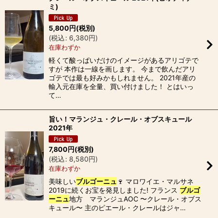
ミ)
5,800
円
(税別)
(
税込
:
6,380
円
)
在庫わずか
軽くて酸っぱいだけのイメージがあるアリゴテで
すが 本作は一線を画します。 今まで飲んだアリ
ゴテでは最も好みかもしれません。 2021年産の
輸入元在庫を全量、買い付けました！ とはいっ
て…
旨い！マランジュ・クレール・オブスキュール
2021年
7,800
円
(税別)
(
税込
:
8,580
円
)
在庫わずか
美味しい
ブルゴーニュ
🍷 マロワイエ・マルサネ
2019に続くお宝を発見しました! フランス
ブルゴ
ーニュ
地方 マランジュAOC 〜クレール・オブス
キュール〜 主のピエール・クレールはジャ…