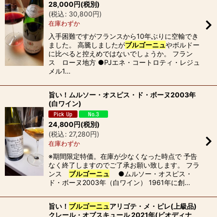
28,000
円
(税別)
絞り込む
(
税込
:
30,800
円
)
在庫わずか
入手困難ですがフランスから10年ぶりに空輸でき
ました。 高騰しましたが
ブルゴーニュ
やボルドー
に比べると控えめではないでしょうか。 フラン
ス ローヌ地方 ●PJエネ・コートロティ・レジュ
メル1…
旨い！ムルソー・オスピス・ド・ボーヌ2003年
(白ワイン)
24,800
円
(税別)
(
税込
:
27,280
円
)
在庫わずか
※期間限定特価。在庫が少なくなった時点で 予告
なく終了しますのでご了承お願い致します。 フラ
ンス
ブルゴーニュ
●ムルソー・オスピス・
ド・ボーヌ2003年（白ワイン） 1961年に創…
旨い！
ブルゴーニュ
アリゴテ・メ・ピレ(上級品)
クレール・オブスキュール 2021年(ビオディナ