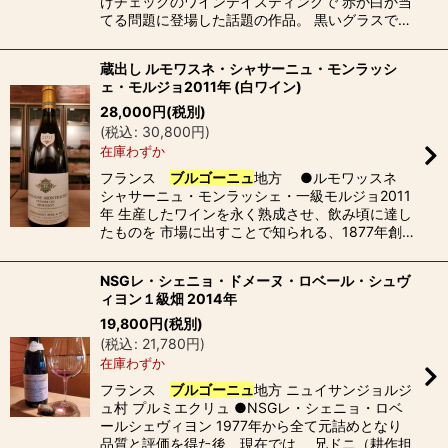
けチェックのワインテイスティングで 赤か白か当
てる問題に登場した話題の作品。 黒いグラスで…
蔵出し ルモワスネ・シャサーニュ・モンラッシ
ェ・モルジョ2011年 (白ワイン)
28,000
円
(税別)
(
税込
:
30,800
円
)
在庫わずか
フランス
ブルゴーニュ
地方 ●ルモワッスネ
シャサーニュ・モンラッシェ・一級モルジョ2011
年 生産したワインを永く熟成させ、飲み頃に達し
たものを 市場に出すことで知られる、1877年創…
NSGレ・シェニョ・ドメーヌ・ロベール・シュヴ
ィヨン１級畑 2014年
19,800
円
(税別)
(
税込
:
21,780
円
)
在庫わずか
フランス
ブルゴーニュ
地方 ニュイサンジョルジ
ュ村 プルミエクリュ ●NSGレ・シェニョ・ロベ
ールシェヴィヨン 1977年から全て元詰めとなり
品質と評価を得た後、現在では、 兄ドニ（耕作担