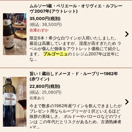
ムルソー1級・ペリエール・オリヴィエ・ルフレー
ヴ 2007年(アウトレット)
35,000
円
(税別)
(
税込
:
38,500
円
)
在庫わずか
限定6本！希少な白ワインが入荷いたしました。
最近は高騰していますが、湿度が高すぎたため ラ
ベルが傷んだ個体をアウトレット価格にて紹介し
ます。
ブルゴーニュ
のミレジム2007年は近年に
な…
旨い！蔵出しドメーヌ・ド・ルーブリー1962年
(赤ワイン)
22,800
円
(税別)
(
税込
:
25,080
円
)
在庫あり
今まで数多の1962年産ワインを飲んできましたが
プレゼント用ならルーブリーが１択といえるほど
抜群の美味しさ。 ボルドーやバローロなどのワイ
ンは この年代だとリスクがあるため、古酒熟練者
=マ…