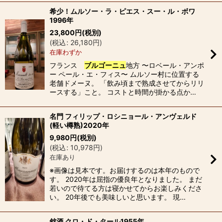
希少！ムルソー・ラ・ピエス・スー・ル・ボワ
1996年
23,800
円
(税別)
(
税込
:
26,180
円
)
在庫わずか
フランス
ブルゴーニュ
地方 〜ロベール・アンポ
ー ペール・エ・フィス〜 ムルソー村に位置する
老舗ドメーヌ。 「飲み頃まで熟成させてからリリ
ースする」こと。 コストと時間が掛かる点か…
名門 フィリップ・ロシニョール・アンヴェルド
(軽い樽熟)2020年
9,980
円
(税別)
(
税込
:
10,978
円
)
在庫あり
※画像は見本です。お届けするのは本年のもので
す。 2020年は屈指の優良年となりました。 まだ
若いので待てる方は寝かせてからお楽しみくださ
い。 20年後でも美味しいと思います。 現…
銘酒 クロ・ド・タール1955年