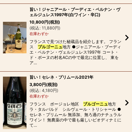
旨い！ジャニアール・ブーディエ・ペルナン・ヴ
ェルジュレス1997年(白ワイン・辛口)
10,800
円
(税別)
(
税込
:
11,880
円
)
在庫わずか
フランスで見つけた秘蔵品を紹介します。 フラン
ス
ブルゴーニュ
地方 ●ジャニアール・ブーディ
エ・ペルナン・ヴェルジュレス1997年 コート・
ド・ボーヌの村名ACの中で最北に位置し、 東を
ア…
旨い！セレネ・プリムール2021年
3,800
円
(税別)
(
税込
:
4,180
円
)
在庫わずか
フランス ボージョレ地区
ブルゴーニュ
地方
ラ・タルバルド シルヴェール・トリシャール ●
セレネ・プリムール 無添加、無ろ過のナチュラル
ワイン！ 無農薬の中で最も厳しいビオディナミに
て…