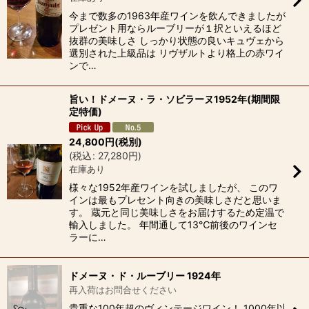
今まで数多の1963年産ワインを飲んできましたが
プレゼント用ならルーブリーが１択といえるほど
抜群の美味しさ しっかり状態の良いキュヴェから
選別された上級品は リヴザルトより格上の赤ワイ
ンで…
旨い！ドメーヌ・ラ・ソビラーヌ1952年(期間限
定特価)
24,800
円
(税別)
(
税込
:
27,280
円
)
在庫あり
様々な1952年産ワインを試しましたが、 このワ
インは最もプレセント向きの美味しさだと思いま
す。 蔵元と同じ美味しさをお届けするため定温で
輸入しました。 年間通して13℃前後のワインセ
ラーに…
ドメーヌ・ド・ルーブリー 1924年
再入荷はお問合せください
貴重な100年超のヴィンテージワイン！ 1000年以