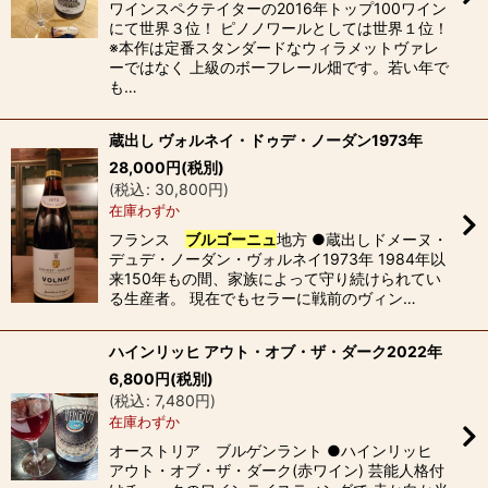
ワインスペクテイターの2016年トップ100ワイン
にて世界３位！ ピノノワールとしては世界１位！
※本作は定番スタンダードなウィラメットヴァレ
ーではなく 上級のボーフレール畑です。若い年で
も…
蔵出し ヴォルネイ・ドゥデ・ノーダン1973年
28,000
円
(税別)
(
税込
:
30,800
円
)
在庫わずか
フランス
ブルゴーニュ
地方 ●蔵出しドメーヌ・
デュデ・ノーダン・ヴォルネイ1973年 1984年以
来150年もの間、家族によって守り続けられてい
る生産者。 現在でもセラーに戦前のヴィン…
ハインリッヒ アウト・オブ・ザ・ダーク2022年
6,800
円
(税別)
(
税込
:
7,480
円
)
在庫わずか
オーストリア ブルゲンラント ●ハインリッヒ
アウト・オブ・ザ・ダーク(赤ワイン) 芸能人格付