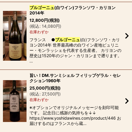
ブルゴーニュ
(白ワイン)フランソワ・カリヨン
2014年
12,800
円
(税別)
(
税込
:
14,080
円
)
在庫わずか
フランス ●
ブルゴーニュ
(白)フランソワ・カリ
ヨン2014年 世界最高峰の白ワイン産地ピュリニ
ー・モンラッシェを代表する生産者。 カリヨンの
歴史は1520年のジャン・カリヨンまで遡ります。
…
旨い！DM.サンミシェル フィリップゲラル・セレ
クション1960年
25,000
円
(税別)
(
税込
:
27,500
円
)
在庫わずか
※オプションでオリジナルメッセージを刻印可能
です。 記念日に感謝の気持ちを↓↓
https://www.yoshidawines.com/product/446 お
届けするのはフランスから蔵…