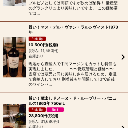
ブルピノとしては高額ですが飲めば納得！ 量産型
のグランクリュより美味しいですよ。 この価格帯
では…
旨い！マス・デル・ヴァン・ラルシヴィスト1973
年
10,500
円
(税別)
(
税込
:
11,550
円
)
在庫あり
現地から直輸入で中間マージンをカットし特価も
実現しました。 〜〜徹底管理と価格〜〜
当店では蔵元と同じ美味しさを届けるため、定温
で直輸入しており 到着後も年間通して13℃前後
のワインセ…
旨い！蔵出しドメーヌ・ド・ルーブリー・バニュ
ルス1963年 750mL
28,800
円
(税別)
(
税込
:
31,680
円
)
在庫あり