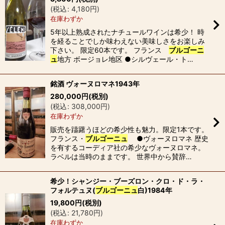
(
税込
:
4,180
円
)
在庫わずか
5年以上熟成されたナチュールワインは希少！ 時
を経ることでしか味わえない美味しさをお楽しみ
下さい。 限定60本です。 フランス
ブルゴーニ
ュ
地方 ボージョレ地区 ●シルヴェール・ト…
銘酒 ヴォーヌロマネ1943年
280,000
円
(税別)
(
税込
:
308,000
円
)
在庫わずか
販売を躊躇うほどの希少性も魅力。限定1本です。
フランス・
ブルゴーニュ
●ヴォーヌロマネ 歴史
を有するコーディア社の希少なヴォーヌロマネ。
ラベルは当時のままです。 世界中から賛辞…
希少！シャンジー・ブーズロン・クロ・ド・ラ・
フォルテュヌ(
ブルゴーニュ
白)1984年
19,800
円
(税別)
(
税込
:
21,780
円
)
在庫わずか