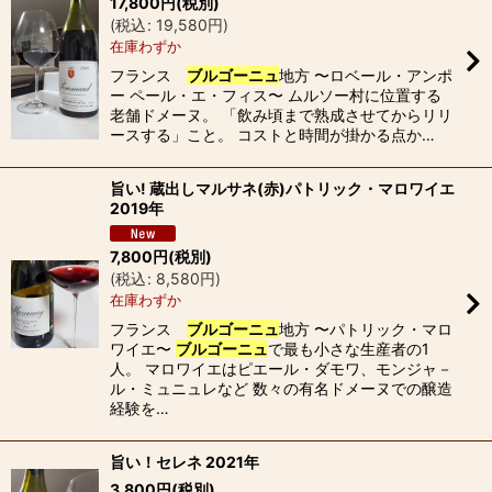
17,800
円
(税別)
(
税込
:
19,580
円
)
在庫わずか
フランス
ブルゴーニュ
地方 〜ロベール・アンポ
ー ペール・エ・フィス〜 ムルソー村に位置する
老舗ドメーヌ。 「飲み頃まで熟成させてからリリ
ースする」こと。 コストと時間が掛かる点か…
旨い! 蔵出しマルサネ(赤)パトリック・マロワイエ
2019年
7,800
円
(税別)
(
税込
:
8,580
円
)
在庫わずか
フランス
ブルゴーニュ
地方 〜パトリック・マロ
ワイエ〜
ブルゴーニュ
で最も小さな生産者の1
人。 マロワイエはピエール・ダモワ、モンジャ－
ル・ミュニュレなど 数々の有名ドメーヌでの醸造
経験を…
旨い！セレネ 2021年
3,800
円
(税別)