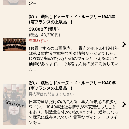
少…
旨い！蔵出しドメーヌ・ド・ルーブリー1941年
(南フランスの上級品！)
39,800
円
(税別)
(
税込
:
43,780
円
)
在庫わずか
(お届けするのは画像内、一番左のボトル) 1941年
は第２次世界大戦中で社会情勢が不安定でした。
現存数が極めて少ない幻のワインといえるほどの
価値があります。 （価格は入荷の度に高騰してい
ま…
旨い！蔵出しドメーヌ・ド・ルーブリー1940年
(南フランスの上級品！)
再入荷はお問合せください
日本で当店だけの独占入荷！再入荷未定の稀少な
ワイン。 1940年は社会情勢が不安定だったこと
もあり、製造量自体が少ないのです。 近年になっ
て蔵元に保存されていた貴重なヴィンテージワイ
ンを …