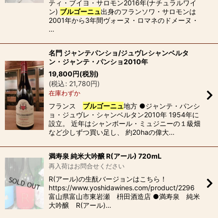
ティ・ブイヨ・サロモン2016年(ナチュラルワイ
ン)
ブルゴーニュ
出身のフランソワ・サロモンは
2001年から3年間ヴォーヌ・ロマネのドメーヌ・
…
名門 ジャンテパンショ/ジュヴレシャンベルタ
ン・ジャンテ・パンショ2010年
19,800
円
(税別)
(
税込
:
21,780
円
)
在庫わずか
フランス
ブルゴーニュ
地方 ●ジャンテ・パンシ
ョ・ジュヴレ・シャンベルタン2010年 1954年に
設立。 近年はシャンボール・ミュジニーの１級畑
など少しずつ買い足し、 約20haの偉大…
満寿泉 純米大吟醸 R(アール) 720mL
再入荷はお問合せください
R(アール)の生酛バージョンはこちら！
https://www.yoshidawines.com/product/2296
富山県富山市東岩瀬 枡田酒造店 ●満寿泉 純米
大吟醸 R(アール)…