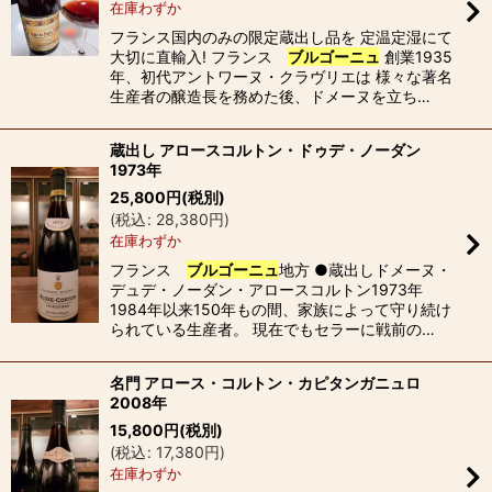
在庫わずか
フランス国内のみの限定蔵出し品を 定温定湿にて
大切に直輸入! フランス
ブルゴーニュ
創業1935
年、初代アントワーヌ・クラヴリエは 様々な著名
生産者の醸造長を務めた後、ドメーヌを立ち…
蔵出し アロースコルトン・ドゥデ・ノーダン
1973年
25,800
円
(税別)
(
税込
:
28,380
円
)
在庫わずか
フランス
ブルゴーニュ
地方 ●蔵出しドメーヌ・
デュデ・ノーダン・アロースコルトン1973年
1984年以来150年もの間、家族によって守り続け
られている生産者。 現在でもセラーに戦前の…
名門 アロース・コルトン・カピタンガニュロ
2008年
15,800
円
(税別)
(
税込
:
17,380
円
)
在庫わずか