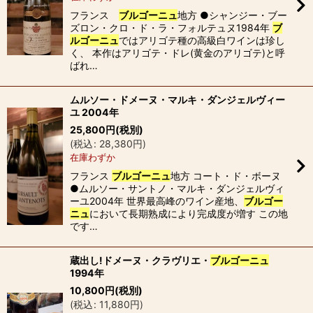
フランス
ブルゴーニュ
地方 ●シャンジー・ブー
ズロン・クロ・ド・ラ・フォルテュヌ1984年
ブ
ルゴーニュ
ではアリゴテ種の高級白ワインは珍し
く、 本作はアリゴテ・ドレ(黄金のアリゴテ)と呼
ばれ…
ムルソー・ドメーヌ・マルキ・ダンジェルヴィー
ユ 2004年
25,800
円
(税別)
(
税込
:
28,380
円
)
在庫わずか
フランス
ブルゴーニュ
地方 コート・ド・ボーヌ
●ムルソー・サントノ・マルキ・ダンジェルヴィ
ーユ2004年 世界最高峰のワイン産地、
ブルゴー
ニュ
において長期熟成により完成度が増す この地
です…
蔵出し!ドメーヌ・クラヴリエ・
ブルゴーニュ
1994年
10,800
円
(税別)
(
税込
:
11,880
円
)