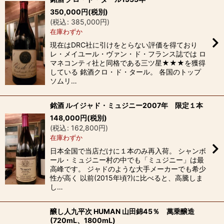
350,000
円
(税別)
(
税込
:
385,000
円
)
在庫わずか
現在はDRC社に引けをとらない評価を得ており
レ・メイユール・ヴァン・ド・フランス誌では ロ
マネコンティ社と同格である三ツ星★★★を獲得
している 銘酒クロ・ド・タール。 各国のトップ
ソムリ…
銘酒 ルイジャド・ミュジニー2007年 限定１本
148,000
円
(税別)
(
税込
:
162,800
円
)
在庫わずか
日本全国で当店だけに１本のみ再入荷。 シャンボ
ール・ミュジニー村の中でも「ミュジニー」は最
高峰です。 ジャドのような大手メーカーでも希少
性が高く 以前(2015年頃?)に比べると、高騰しま
し…
醸し人九平次 HUMAN 山田錦45％ 萬乗醸造
(720mL、1800mL)