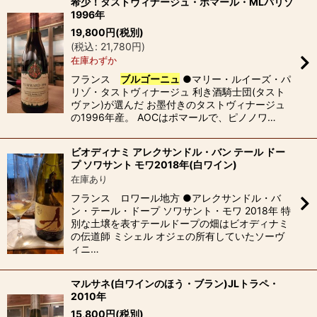
希少！タストヴィナージュ・ポマール・MLパリゾ
1996年
19,800
円
(税別)
(
税込
:
21,780
円
)
在庫わずか
フランス
ブルゴーニュ
●マリー・ルイーズ・パ
リゾ・タストヴィナージュ 利き酒騎士団(タスト
ヴァン)が選んだ お墨付きのタストヴィナージュ
の1996年産。 AOCはポマールで、ピノノワ…
ビオディナミ アレクサンドル・バン テール ドー
プ ソワサント モワ2018年(白ワイン)
在庫あり
フランス ロワール地方 ●アレクサンドル・バ
ン・テール・ドープ ソワサント・モワ 2018年 特
別な土壌を表すテールドープの畑はビオディナミ
の伝道師 ミシェル オジェの所有していたソーヴ
ィニ…
マルサネ(白ワインのほう・ブラン)JLトラペ・
2010年
15,800
円
(税別)