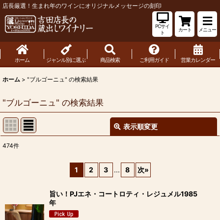
店長厳選！生まれ年のワインにオリジナルメッセージの刻印
PCサイ
カート
メニュー
ト
ホーム
ジャンル別に選ぶ
商品検索
ご利用ガイド
営業カレンダー
ホーム
>
"ブルゴーニュ"
の
検索結果
"ブルゴーニュ"
の
検索結果
表示順変更
閉じる
474
件
商品検索
:
1
2
3
...
8
次
»
表示数
:
旨い！PJエネ・コートロティ・レジュメル1985
年
並び順
: