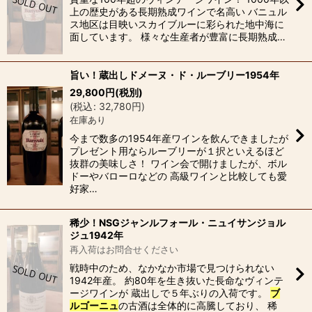
上の歴史がある長期熟成ワインで名高い バニュル
ス地区は目映いスカイブルーに彩られた地中海に
面しています。 様々な生産者が豊富に長期熟成…
旨い！蔵出しドメーヌ・ド・ルーブリー1954年
29,800
円
(税別)
(
税込
:
32,780
円
)
在庫あり
今まで数多の1954年産ワインを飲んできましたが
プレゼント用ならルーブリーが１択といえるほど
抜群の美味しさ！ ワイン会で開けましたが、ボル
ドーやバローロなどの 高級ワインと比較しても愛
好家…
稀少！NSGジャンルフォール・ニュイサンジョル
ジュ1942年
再入荷はお問合せください
戦時中のため、なかなか市場で見つけられない
1942年産。 約80年を生き抜いた長命なヴィンテ
ージワインが 蔵出しで５年ぶりの入荷です。
ブ
ルゴーニュ
の古酒は全体的に高騰しており、 稀