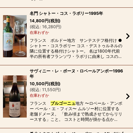
名門 シャトー・コス・ラボリー1995年
14,800
円
(税別)
(
税込
:
16,280
円
)
在庫わずか
フランス ボルドー地方 サンテステフ格付け ●
シャトー・コスラボリー コス・デストゥルネルの
隣に位置する格付けシャトー。 名は1800年代前
半の所有者フランソワ・ラボリに由来し コスの…
サヴィニー・レ・ボーヌ・ロベールアンポー1996
年
10,500
円
(税別)
(
税込
:
11,550
円
)
在庫わずか
フランス
ブルゴーニュ
地方 〜ロベール・アンポ
ー ペール・エ・フィス〜 ムルソー村に位置する
老舗ドメーヌ。 「飲み頃まで熟成させてからリリ
ースする」こと。 コストと時間が掛かる点か…