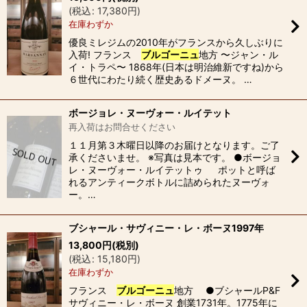
(
税込
:
17,380
円
)
在庫わずか
優良ミレジムの2010年がフランスから久しぶりに
入荷! フランス
ブルゴーニュ
地方 〜ジャン・ル
イ・トラペ〜 1868年(日本は明治維新ですね)から
６世代にわたり続く歴史あるドメーヌ。 …
ボージョレ・ヌーヴォー・ルイテット
再入荷はお問合せください
１１月第３木曜日以降のお届けとなります。ご了
承くださいませ。 ※写真は見本です。 ●ボージョ
レ・ヌーヴォー・ルイテットゥ ポットと呼ば
れるアンティークボトルに詰められたヌーヴォ
ー。…
ブシャール・サヴィニー・レ・ボーヌ1997年
13,800
円
(税別)
(
税込
:
15,180
円
)
在庫わずか
フランス
ブルゴーニュ
地方 ●ブシャールP&F
サヴィニー・レ・ボーヌ 創業1731年。1775年に