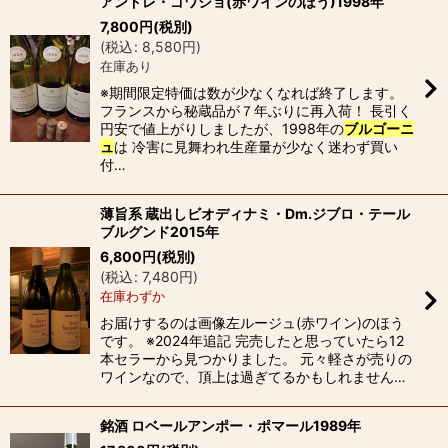
アンドレ・ゴワショ(赤ワインのほう)1998年
7,800
円
(税別)
(
税込
:
8,580
円
)
在庫あり
※期間限定特価は数が少なくなれば終了します。
フランスから秘蔵品が７年ぶりに再入荷！ 長引く
円安で値上がりしましたが、1998年の
ブルゴーニ
ュ
は 冷害に見舞われ生産量が少なく迷わず買い
付…
薄旨系 蔵出しビオディナミ・Dm.ジブロ・テール
ブルグンド2015年
6,800
円
(税別)
(
税込
:
7,480
円
)
在庫わずか
お届けするのは画像左ルージュ(赤ワイン)のほう
です。 ※2024年追記 完売したと思っていたら12
本セラーから見つかりました。 元々軽さが売りの
ワインなので、頂上は過ぎてるかもしれません…
銘酒 ロベールアンポー・ポマール1989年