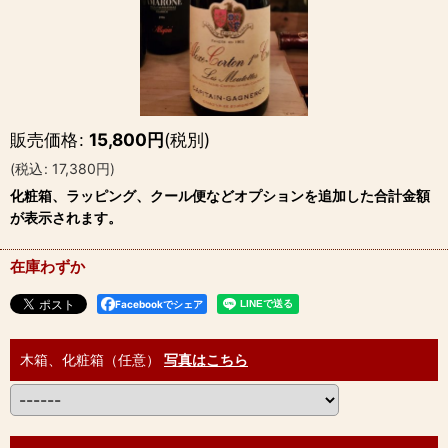
販売価格
:
15,800
円
(税別)
(
税込
:
17,380
円
)
化粧箱、ラッピング、クール便などオプションを追加した合計金額
が表示されます。
在庫わずか
Facebookでシェア
木箱、化粧箱（任意）
写真はこちら