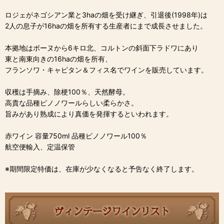
ロジェがネゴシアン業と3haの畑を受け継ぎ、引退後(1998年)は
2人の息子が16haの畑を所有する生産者にまで成長させました。
本拠地はボーヌから6キロ北、コルトンの斜面下ラドワにあり
東と南東向きの16haの畑を所有、
フランソワ・キャピタン＆フィス名でワインを販売しています。
収穫は手摘み、除梗100％、天然酵母。
高貴な品種ピノノワールらしい柔らかさ。
旨みがあり熟成により真価を発揮するといわれます。
赤ワイン 容量750ml 品種ピノノワール100％
航空便輸入、定温保管
※期間限定特価は、在庫が少なくなると予告なく終了します。