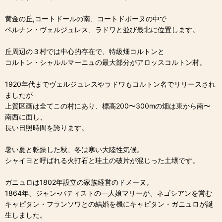
黄金の丘,コートドールの南、コートドボーヌの中で
ペルナン・ヴェルジュレス、ラドワと並び最北に位置します。
丘周辺の３村では中心的存在で、特級畑コルトンと
コルトン・シャルルマーニュの最大部分がアロッスコルトン村。
1920年代までヴェルジュレスやラドワもコルトン名でリリースされ
ましたが
上質区画は全てこの村にあり、標高200〜300mの畑は東から南〜
南西に面し、
長い日照時間を誇ります。
暑い夏と乾燥した秋、冬は寒い大陸性気候。
シャイヨと呼ばれる火打石と珪土の破片が混じった土壌です。
ガニュロは1802年設立の家族経営のドメーヌ。
1864年、ジャン-バティストの一人娘マリーが、ネゴシアンを営む
キャピタン・フランソワとの結婚を機にキャピタン・ガニュロが誕
生しました。