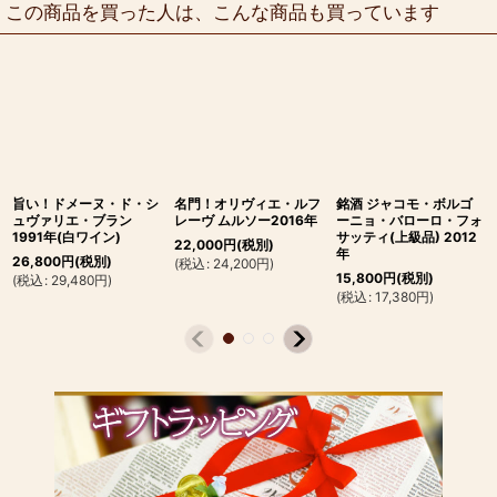
この商品を買った人は、こんな商品も買っています
旨い！ドメーヌ・ド・シ
名門！オリヴィエ・ルフ
銘酒 ジャコモ・ボルゴ
ュヴァリエ・ブラン
レーヴ ムルソー2016年
ーニョ・バローロ・フォ
1991年(白ワイン)
サッティ(上級品) 2012
22,000
円
(税別)
年
26,800
円
(税別)
(
税込
:
24,200
円
)
15,800
円
(税別)
(
税込
:
29,480
円
)
(
税込
:
17,380
円
)