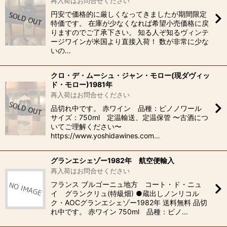
再入荷はお問合せください
円安で価格的に厳しくなってきましたが期間限定
特価です。 在庫が少なくなれば希望小売価格に戻
りますのでご了承下さい。 知る人ぞ知るヴィンテ
ージワインが米国より直接入荷！ 数が非常に少な
いの…
クロ・デ・ムーシュ・ジャン・モロー(現ダヴィッ
ド・モロー)1981年
再入荷はお問合せください
品切れ中です。 赤ワイン 品種：ピノノワール
サイズ：750ml 定温輸送、定温保管 〜古酒につ
いてご理解ください〜
https://www.yoshidawines.com…
グランエシェゾー1982年 航空便輸入
再入荷はお問合せください
フランス ブルゴーニュ地方 コート・ド・ニュ
イ グランクリュ(特級畑) ●蔵出しノンリコル
ク・AOCグランエシェゾー1982年 送料無料 品切
れ中です。 赤ワイン 750ml 品種：ピノ…