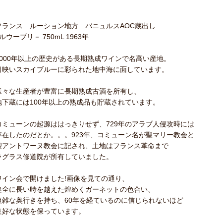
フランス ルーション地方 バニュルスAOC蔵出し
ルウーブリ－ 750mL 1963年
1000年以上の歴史がある長期熟成ワインで名高い産地。
目映いスカイブルーに彩られた地中海に面しています。
様々な生産者が豊富に長期熟成古酒を所有し、
地下蔵には100年以上の熟成品も貯蔵されています。
コミューンの起源ははっきりせず、729年のアラブ人侵攻時には
存在したのだとか。。。923年、コミューン名が聖マリー教会と
聖アントワーヌ教会に記され、土地はフランス革命まで
ラグラス修道院が所有していました。
ワイン会で開けました!画像を見ての通り、
健全に長い時を越えた煌めくガーネットの色合い、
複雑な奥行きを持ち、60年を経ているのに信じられないほど
良好な状態を保っています。