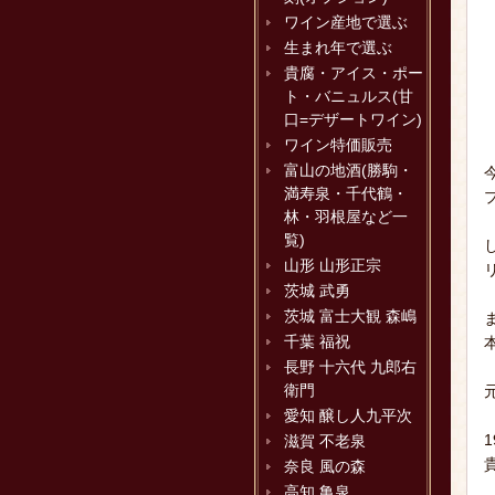
ワイン産地で選ぶ
生まれ年で選ぶ
貴腐・アイス・ポー
ト・バニュルス(甘
口=デザートワイン)
ワイン特価販売
富山の地酒(勝駒・
満寿泉・千代鶴・
林・羽根屋など一
覧)
山形 山形正宗
茨城 武勇
茨城 富士大観 森嶋
千葉 福祝
長野 十六代 九郎右
衛門
愛知 醸し人九平次
滋賀 不老泉
奈良 風の森
高知 亀泉