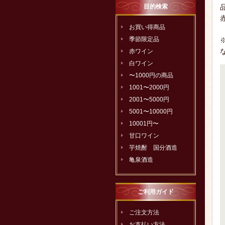
目的検索
お買い得商品
季節限定品
赤ワイン
白ワイン
〜1000円の商品
1001〜2000円
2001〜5000円
5001〜10000円
10001円〜
甘口ワイン
芋焼酎 国分酒造
亀泉酒造
ご利用ガイド
ご注文方法
お支払い方法