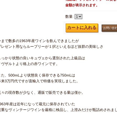
金額が表示されます。
数量
:
｜
今まで数多の1963年産ワインを飲んできましたが
プレゼント用ならルーブリーが１択といえるほど抜群の美味しさ
しっかり状態の良いキュヴェから選別された上級品は
リヴザルトより格上の赤ワインです。
また、500mLより状態良く保存できる750mLは
本来3万円代ですが直輸入で特価を実現しました。
元々の現存数が少なく、通販で販売できる量は僅か。
1963年産は近年になって蔵元に保存されていた
貴重なヴィンテージワインを厳格に検品し、上澄みだけが瓶詰めされま