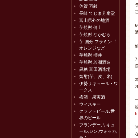
佐賀 万齢
長崎 でじま芳扇堂
富山県外の地酒
芋焼酎 健土
芋焼酎 なかむら
芋 国分 フラミンゴ
オレンジなど
芋焼酎 櫻井
芋焼酎 若潮酒造
黒糖 富田酒造場
焼酎(芋、麦、米)
伊勢リキュール・ワ
ークス
梅酒・果実酒
ウィスキー
クラフトビール/世
h
界のビール
ブランデー,リキュ
ール,ジン,ウォッカ,
ラム