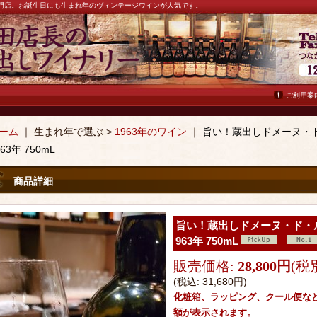
ン専門店。お誕生日にも生まれ年のヴィンテージワインが人気です。
ご利用案
ーム
｜ 生まれ年で選ぶ >
1963年のワイン
｜
旨い！蔵出しドメーヌ・
963年 750mL
商品詳細
旨い！蔵出しドメーヌ・ド・
963年 750mL
販売価格
:
28,800円
(税
(税込
:
31,680円
)
化粧箱、ラッピング、クール便な
額が表示されます。