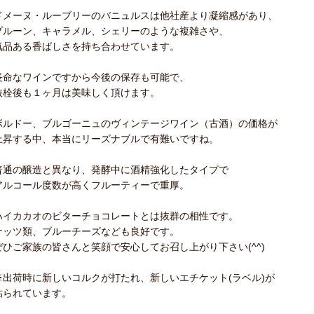
ドメーヌ・ルーブリーのバニュルスは他社産より凝縮感があり、
プルーン、キャラメル、シェリーのような複雑さや、
気品ある香ばしさを持ち合わせています。
長命なワインですから今後の保存も可能で、
抜栓後も１ヶ月は美味しく頂けます。
ボルドー、ブルゴーニュのヴィンテージワイン（古酒）の価格が
上昇する中、本当にリーズナブルで有難いですね。
普通の醸造と異なり、発酵中に酒精強化したタイプで
アルコール度数が高くフルーティーで重厚。
ハイカカオのビターチョコレートとは抜群の相性です。
ナッツ類、ブルーチーズなども良好です。
ぜひご家族の皆さんと笑顔で安心してお召し上がり下さい(^^)
※出荷時に新しいコルクが打たれ、新しいエチケット(ラベル)が
貼られています。