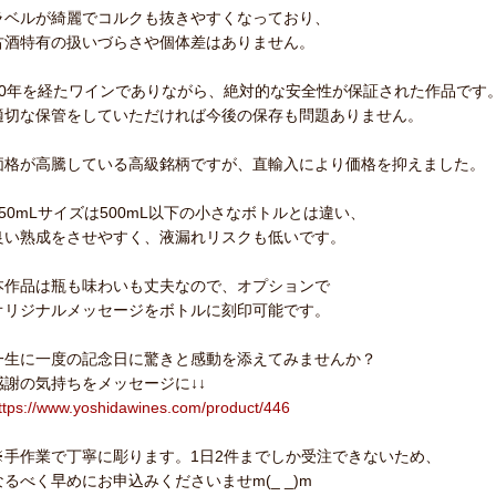
ラベルが綺麗でコルクも抜きやすくなっており、
古酒特有の扱いづらさや個体差はありません。
60年を経たワインでありながら、絶対的な安全性が保証された作品です
適切な保管をしていただければ今後の保存も問題ありません。
価格が高騰している高級銘柄ですが、直輸入により価格を抑えました。
750mLサイズは500mL以下の小さなボトルとは違い、
良い熟成をさせやすく、液漏れリスクも低いです。
本作品は瓶も味わいも丈夫なので、オプションで
オリジナルメッセージをボトルに刻印可能です。
一生に一度の記念日に驚きと感動を添えてみませんか？
感謝の気持ちをメッセージに↓↓
ttps://www.yoshidawines.com/product/446
※手作業で丁寧に彫ります。1日2件までしか受注できないため、
なるべく早めにお申込みくださいませm(_ _)m