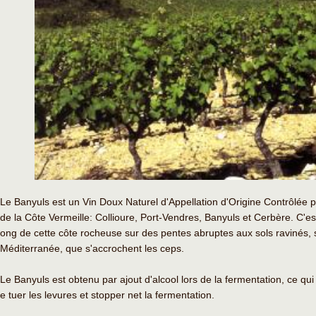
Le Banyuls est un Vin Doux Naturel d'Appellation d'Origine Contrôlée
de la Côte Vermeille: Collioure, Port-Vendres, Banyuls et Cerbère. C'est i
ong de cette côte rocheuse sur des pentes abruptes aux sols ravinés, 
Méditerranée, que s'accrochent les ceps.
Le Banyuls est obtenu par ajout d'alcool lors de la fermentation, ce q
e tuer les levures et stopper net la fermentation.