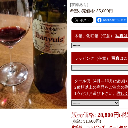
[在庫あり]
希望小売価格
:
35,000円
Facebookでシェア
木箱、化粧箱（任意）
写真は
ラッピング（任意）
写真はこ
クール便（4月～10月は必須
2種類以上の商品をご注文の
1点だけお選び下さい。
詳し
販売価格
:
28,800円
(税
(税込
:
31,680円
)
化粧箱、ラッピング、クール便な