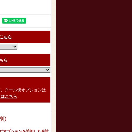
こちら
ちら
）
際、クール便オプションは
くはこちら
別)
どオプションを追加した合計