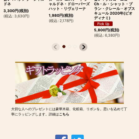
ドネ
ャルドネ・ドローバーズ
Ch・ル・シャット・ブ
ハット・リヴェリーナ
ラン・クレール・オブス
3,300
円
(税別)
キュール 2020年(ビオ
1,980
円
(税別)
(
税込
:
3,630
円
)
ディナミ)
(
税込
:
2,178
円
)
5,800
円
(税別)
(
税込
:
6,380
円
)
大切な人へのプレゼントには豪華木箱、化粧箱、リボンを。思いを込めて丁
寧にラッピングします。詳細は
こちら