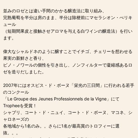
並みのロゼとは違い手間のかかる醸造法に取り組み、
完熟葡萄を半分は房のまま、半分は除梗前にマセラシオン・ぺリキ
ュール
（短期間果皮と接触させアロマを与える白ワインの醸造法）を行い
ます。
偉大なシャルドネのように醸すことでイチゴ、チェリーを想わせる
果実の新鮮さと香り、
ピノ・ノワールの個性を引き出し、ノンフィルターで凝縮感あるロ
ゼを造りだしました。
2007年にはオスピス・ド・ボーヌ「栄光の三日間」に行われる若手
のコンクール
「Le Groupe des Jeunes Professionnels de la Vigne」にて
Tropheeを受賞！
シャブリ、コート・ド・ニュイ、コート・ド・ボーヌ、マコネ、シ
ャロネーズの
各地域から1名のみ。。さらに1名が最高賞のトロフィーに選
抜。。。