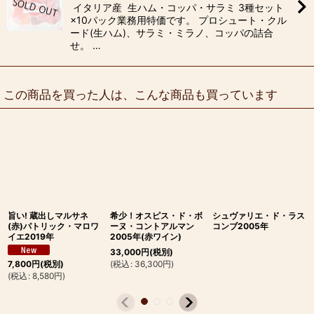
イタリア産 生ハム・コッパ・サラミ 3種セット
×10パック業務用特価です。 プロシュート・クル
ード(生ハム)、サラミ・ミラノ、コッパの詰合
せ。 …
この商品を買った人は、こんな商品も買っています
旨い! 蔵出しマルサネ
希少！オスピス・ド・ボ
シュヴァリエ・ド・ラス
(赤)パトリック・マロワ
ーヌ・コントアルマン
コンブ2005年
イエ2019年
2005年(赤ワイン)
33,000
円
(税別)
(
税込
:
36,300
円
)
7,800
円
(税別)
(
税込
:
8,580
円
)