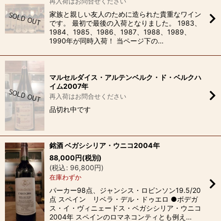
再入荷はお問合せください
家族と親しい友人のために造られた貴重なワイン
です。 最初で最後の入荷となりました。 1983、
1984、1985、1986、1987、1988、1989、
1990年が同時入荷！ 当ページ下の…
マルセルダイス・アルテンベルク・ド・ベルクハ
イム2007年
再入荷はお問合せください
品切れ中です
銘酒 ベガシシリア・ウニコ2004年
88,000
円
(税別)
(
税込
:
96,800
円
)
在庫わずか
パーカー98点、ジャンシス・ロビンソン19.5/20
点 スペイン リベラ・デル・ドゥエロ ●ボデガ
ス・イ・ヴィニェードス・ベガシシリア・ウニコ
2004年 スペインのロマネコンティとも例え…