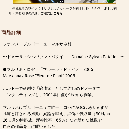
「生まれ年のワインにオリジナルメッセージを刻印しませんか？」ボトル刻
印・木箱刻印の詳細、ご注文は
こちら
商品詳細
フランス ブルゴーニュ マルサネ村
〜ドメーヌ・シルヴァン・パタイユ Domaine Sylvan Pataille 〜
●マルサネ・ロゼ 「フルール・ド・ピノ」2005
Marsannay Rose ”Fleur de Pinot” 2005
ボルドーで研鑽後「醸造家」として約15のドメーヌで
コンサルティングし、2001年に僅か1haから創業。
マルサネはブルゴーニュで唯一、ロゼのAOCはありますが
凡庸と評される風潮に異論を唱え、異例の低収量（30hl/ha）、
26ヵ月の樽熟成、新樽比率（65％）など新たな挑戦で
自らの作品を世に問いました。