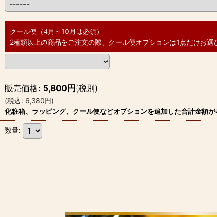
クール便（4月～10月は必須）
2種類以上の商品をご注文の際、クール便オプションは1点だけお選
販売価格
:
5,800
円
(税別)
(
税込
:
6,380
円
)
化粧箱、ラッピング、クール便などオプションを追加した合計金額が
数量
: