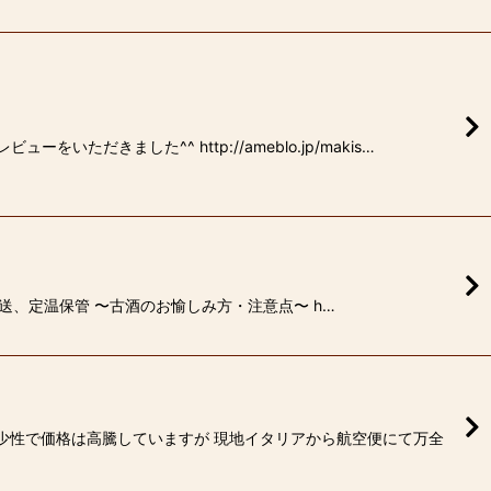
ました^^ http://ameblo.jp/makis…
輸送、定温保管 〜古酒のお愉しみ方・注意点〜 h…
希少性で価格は高騰していますが 現地イタリアから航空便にて万全