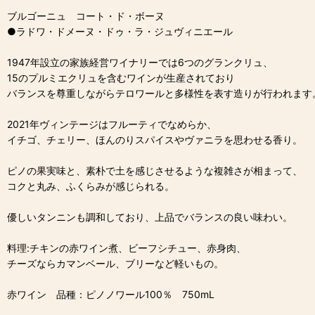
ブルゴーニュ コート・ド・ボーヌ
●ラドワ・ドメーヌ・ドゥ・ラ・ジュヴィニエール
1947年設立の家族経営ワイナリーでは6つのグランクリュ、
15のプルミエクリュを含むワインが生産されており
バランスを尊重しながらテロワールと多様性を表す造りが行われます
2021年ヴィンテージはフルーティでなめらか、
イチゴ、チェリー、ほんのりスパイスやヴァニラを思わせる香り。
ピノの果実味と、素朴で土を感じさせるような複雑さが相まって、
コクと丸み、ふくらみが感じられる。
優しいタンニンも調和しており、上品でバランスの良い味わい。
料理:チキンの赤ワイン煮、ビーフシチュー、赤身肉、
チーズならカマンベール、ブリーなど軽いもの。
赤ワイン 品種：ピノノワール100％ 750mL