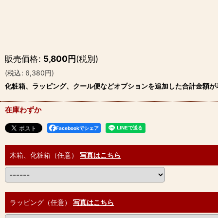
販売価格
:
5,800
円
(税別)
(
税込
:
6,380
円
)
化粧箱、ラッピング、クール便などオプションを追加した合計金額が
在庫わずか
Facebookでシェア
木箱、化粧箱（任意）
写真はこちら
ラッピング（任意）
写真はこちら