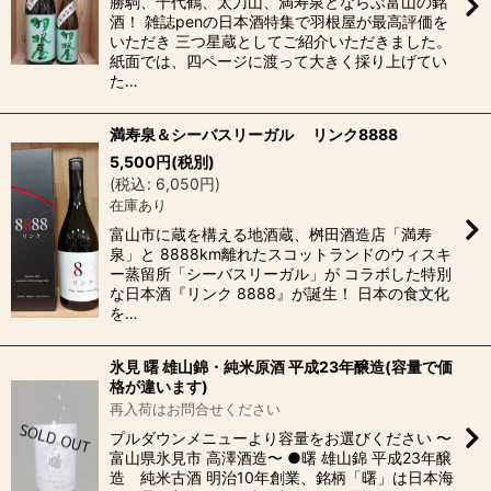
勝駒、千代鶴、太刀山、満寿泉とならぶ富山の銘
酒！ 雑誌penの日本酒特集で羽根屋が最高評価を
いただき 三つ星蔵としてご紹介いただきました。
紙面では、四ページに渡って大きく採り上げてい
た…
満寿泉＆シーバスリーガル リンク8888
5,500
円
(税別)
(
税込
:
6,050
円
)
在庫あり
富山市に蔵を構える地酒蔵、桝田酒造店「満寿
泉」と 8888km離れたスコットランドのウィスキ
ー蒸留所「シーバスリーガル」が コラボした特別
な日本酒『リンク 8888』が誕生！ 日本の食文化
を…
氷見 曙 雄山錦・純米原酒 平成23年醸造(容量で価
格が違います)
再入荷はお問合せください
プルダウンメニューより容量をお選びください 〜
富山県氷見市 高澤酒造〜 ●曙 雄山錦 平成23年醸
造 純米古酒 明治10年創業、銘柄「曙」は日本海