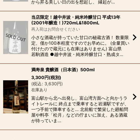
から昇る美しい日の出を想起し、 縁起が…
当店限定！越中井波・純米吟醸甘口 平成13年
(2001年醸造！)720mL&1800mL
再入荷はお問合せください
小さな酒蔵が持っていた甘口の秘蔵古酒！ 数量限
定、僅か100本程度ですのでお早めに。 (全量買い
付けたので蔵元にも在庫はありません) 富山県
若駒酒造 ●越中井波・純米吟醸甘口・熟成タ…
満寿泉 貴醸酒（日本酒）500ml
3,300
円
(税別)
(
税込
:
3,630
円
)
在庫あり
富山駅から北へ出発し、富山湾方面へと向かうラ
イトレールに 終点まで乗車すると岩瀬駅ですが、
一つ手前で降車すると… 北前船で繁栄した廻船問
屋や料亭「松月」などの佇まいに加え、ある酒蔵
が待っていま…