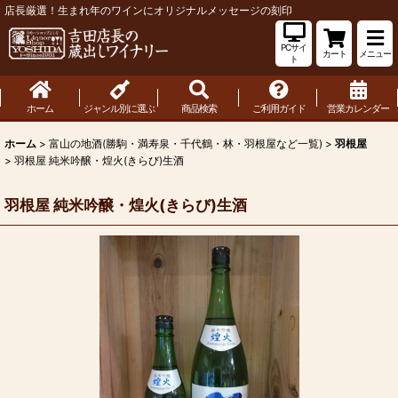
店長厳選！生まれ年のワインにオリジナルメッセージの刻印
PCサイ
カート
メニュー
ト
ホーム
ジャンル別に選ぶ
商品検索
ご利用ガイド
営業カレンダー
ホーム
>
富山の地酒(勝駒・満寿泉・千代鶴・林・羽根屋など一覧)
>
羽根屋
>
羽根屋 純米吟醸・煌火(きらび)生酒
羽根屋 純米吟醸・煌火(きらび)生酒