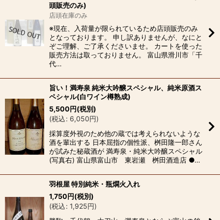
頭販売のみ)
店頭在庫のみ
※現在、入荷量が限られているため店頭販売のみ
となっております。 申し訳ありませんが、なにと
ぞご理解、ご了承くださいませ。 カートを使った
販売方法は取っておりません。 富山県滑川市「千
代…
旨い！満寿泉 純米大吟醸スペシャル、純米原酒ス
ペシャル(白ワイン樽熟成)
5,500
円
(税別)
(
税込
:
6,050
円
)
採算度外視のため他の蔵では考えられないような
酒を輩出する 日本屈指の個性派、桝田隆一郎さん
が試みた秘蔵酒が 満寿泉・純米大吟醸スペシャル
(写真右) 富山県富山市 東岩瀬 桝田酒造店 ●…
羽根屋 特別純米・瓶燗火入れ
1,750
円
(税別)
(
税込
:
1,925
円
)