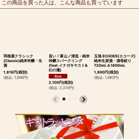
この商品を買った人は、こんな商品も買っています
羽根屋クラシック
旨い！富山ノ清流・純米
玉旭 ECHOES(エコーズ)
(Classic)純米吟醸・生
吟醸スパークリング
純米生原酒・酒母絞り
酒
(feat.イナガキヤスト&
720mL＆1800mL
幻の瀧)
1,816
円
(税別)
1,800
円
(税別)
(
税込
:
1,998
円
)
(
税込
:
1,980
円
)
2,100
円
(税別)
(
税込
:
2,310
円
)