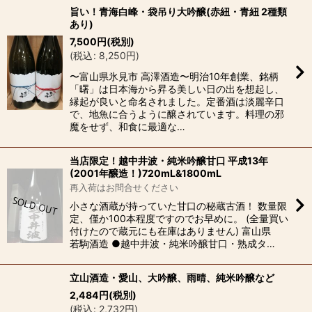
旨い！青海白峰・袋吊り大吟醸(赤紐・青紐 2種類
あり)
7,500
円
(税別)
(
税込
:
8,250
円
)
〜富山県氷見市 高澤酒造〜明治10年創業、銘柄
「曙」は日本海から昇る美しい日の出を想起し、
縁起が良いと命名されました。定番酒は淡麗辛口
で、地魚に合うように醸されています。料理の邪
魔をせず、和食に最適な…
当店限定！越中井波・純米吟醸甘口 平成13年
(2001年醸造！)720mL&1800mL
再入荷はお問合せください
小さな酒蔵が持っていた甘口の秘蔵古酒！ 数量限
定、僅か100本程度ですのでお早めに。 (全量買い
付けたので蔵元にも在庫はありません) 富山県
若駒酒造 ●越中井波・純米吟醸甘口・熟成タ…
立山酒造・愛山、大吟醸、雨晴、純米吟醸など
2,484
円
(税別)
(
税込
:
2,732
円
)