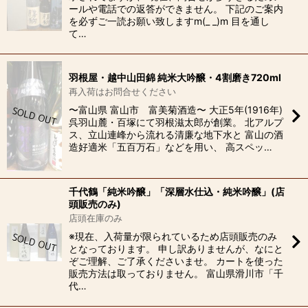
ールや電話での返答ができません。 下記のご案内
を必ずご一読お願い致しますm(_ _)m 目を通し
て…
羽根屋・越中山田錦 純米大吟醸・4割磨き720ml
再入荷はお問合せください
〜富山県 富山市 富美菊酒造〜 大正5年(1916年)
呉羽山麓・百塚にて羽根滋太郎が創業。 北アルプ
ス、立山連峰から流れる清廉な地下水と 富山の酒
造好適米「五百万石」などを用い、 高スペッ…
千代鶴「純米吟醸」「深層水仕込・純米吟醸」(店
頭販売のみ)
店頭在庫のみ
※現在、入荷量が限られているため店頭販売のみ
となっております。 申し訳ありませんが、なにと
ぞご理解、ご了承くださいませ。 カートを使った
販売方法は取っておりません。 富山県滑川市「千
代…