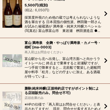
5,500
円
(税別)
(
税込
:
6,050
円
)
採算度外視のため他の蔵では考えられないような
酒を輩出する 日本屈指の個性派、桝田隆一郎さん
が試みた秘蔵酒が 満寿泉・純米大吟醸スペシャル
(写真右) 富山県富山市 東岩瀬 桝田酒造店 ●…
富山 満寿泉 全麹・やっぱり満寿泉・カメ一号・
雄町
[
ma-0003
]
再入荷はお問合せください
富山駅から北へ出発し、富山湾方面へと向かうラ
イトレールに 終点まで乗車すると岩瀬駅ですが、
一つ手前で降車すると… 北前船で繁栄した廻船問
屋や料亭「松月」などの佇まいに加え、ある酒蔵
が待っていま…
勝駒 純米吟醸(正規特約店ですがポイント制によ
る店頭販売のみ。問合せ不可)
店頭在庫のみ
※HPの仕様で「再入荷はお問合せください」と表
示されてますが、 現在、問合せが多すぎるためメ