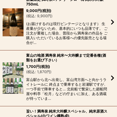
750mL
9,000
円
(税別)
(
税込
:
9,900
円
)
(お届けするのは現行ビンテージとなります） 生
産量が少ないため、基本的にいつも品薄です。 ご
注文が重複した場合、普段から満寿泉の作品を ご
購入いただいているお客様への優先販売となる場
合が…
富山の地酒 満寿泉 純米〜大吟醸まで定番各種(酒
類をお選び下さい）
1,700
円
(税別)
(
税込
:
1,870
円
)
富山駅から北へ出発し、富山湾方面へと向かうラ
イトレールに 終点まで乗車すると岩瀬駅ですが、
一つ手前で降車すると… 北前船で繁栄した廻船問
屋や料亭「松月」などの佇まいに加え、ある酒蔵
が待っていま…
旨い！満寿泉 純米大吟醸スペシャル、純米原酒ス
ペシャル(白ワイン樽熟成)