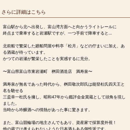
さらに詳細はこちら
富山駅から北へ出発し、富山湾方面へと向かうライトレールに
終点まで乗車すると岩瀬駅ですが、一つ手前で降車すると…
北前船で繁栄した廻船問屋や料亭「松月」などの佇まいに加え、あ
る酒蔵が待っています。
かつての岩瀬が繁栄したことを実感するに充分。
〜富山県富山市東岩瀬町 桝田酒造店 満寿泉〜
満寿泉が無名であった時代から、桝田敬次郎氏は能登杜氏四天王と
名を馳せる
三盃幸一杜氏を擁し、昭和47年から鑑評会金賞蔵として頭角を現し
ました。
当時から吟醸酒への情熱があった事に驚きます。
また、富山競輪場の地主さんでもあり、資産家で採算度外視！
他の蔵では考えられないような日本酒もある個性派です。