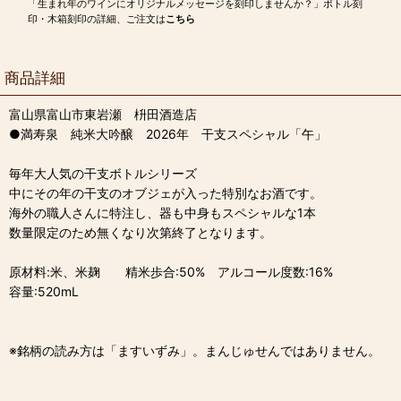
「生まれ年のワインにオリジナルメッセージを刻印しませんか？」ボトル刻
印・木箱刻印の詳細、ご注文は
こちら
商品詳細
富山県富山市東岩瀬 枡田酒造店
●満寿泉 純米大吟醸 2026年 干支スペシャル「午」
毎年大人気の干支ボトルシリーズ
中にその年の干支のオブジェが入った特別なお酒です。
海外の職人さんに特注し、器も中身もスペシャルな1本
数量限定のため無くなり次第終了となります。
原材料:米、米麹 精米歩合:50% アルコール度数:16%
容量:520mL
※銘柄の読み方は「ますいずみ」。まんじゅせんではありません。