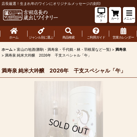
店長厳選！生まれ年のワインにオリジナルメッセージの刻印
PCサイ
カート
メニュー
ト
ホーム
ジャンル別に選ぶ
商品検索
ご利用ガイド
営業カレンダー
ホーム
>
富山の地酒(勝駒・満寿泉・千代鶴・林・羽根屋など一覧)
>
満寿泉
>
満寿泉 純米大吟醸 2026年 干支スペシャル「午」
満寿泉 純米大吟醸 2026年 干支スペシャル「午」