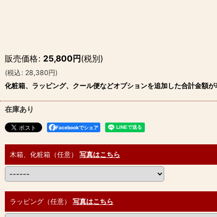
販売価格
:
25,800
円
(税別)
(
税込
:
28,380
円
)
化粧箱、ラッピング、クール便などオプションを追加した合計金額が
在庫あり
Facebookでシェア
木箱、化粧箱（任意）
写真はこちら
ラッピング（任意）
写真はこちら