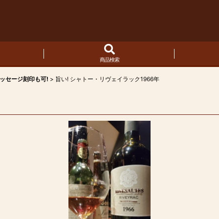
商品検索
メッセージ刻印も可!
>
旨い! シャトー・リヴェイラック1966年