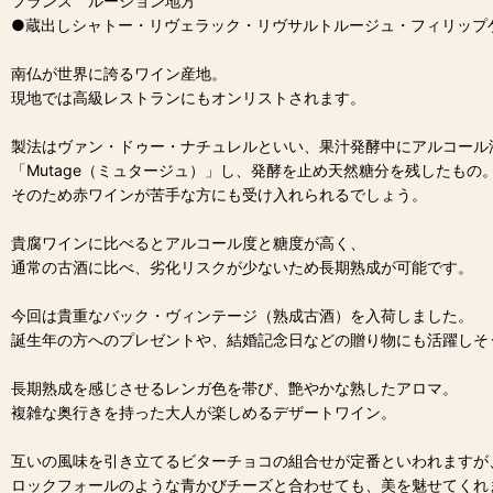
フランス ルーション地方
●蔵出しシャトー・リヴェラック・リヴサルトルージュ・フィリップゲ
南仏が世界に誇るワイン産地。
現地では高級レストランにもオンリストされます。
製法はヴァン・ドゥー・ナチュレルといい、果汁発酵中にアルコール
「Mutage（ミュタージュ）」し、発酵を止め天然糖分を残したもの
そのため赤ワインが苦手な方にも受け入れられるでしょう。
貴腐ワインに比べるとアルコール度と糖度が高く、
通常の古酒に比べ、劣化リスクが少ないため長期熟成が可能です。
今回は貴重なバック・ヴィンテージ（熟成古酒）を入荷しました。
誕生年の方へのプレゼントや、結婚記念日などの贈り物にも活躍しそ
長期熟成を感じさせるレンガ色を帯び、艶やかな熟したアロマ。
複雑な奥行きを持った大人が楽しめるデザートワイン。
互いの風味を引き立てるビターチョコの組合せが定番といわれますが
ロックフォールのような青かびチーズと合わせても、美を魅せてくれ