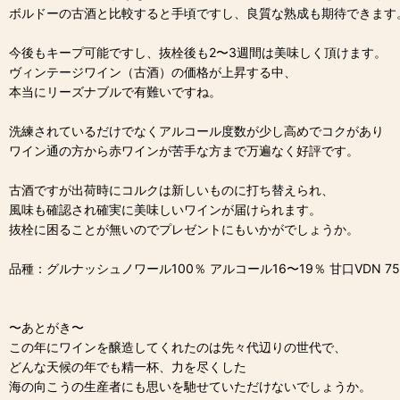
ボルドーの古酒と比較すると手頃ですし、良質な熟成も期待できます
今後もキープ可能ですし、抜栓後も2〜3週間は美味しく頂けます。
ヴィンテージワイン（古酒）の価格が上昇する中、
本当にリーズナブルで有難いですね。
洗練されているだけでなくアルコール度数が少し高めでコクがあり
ワイン通の方から赤ワインが苦手な方まで万遍なく好評です。
古酒ですが出荷時にコルクは新しいものに打ち替えられ、
風味も確認され確実に美味しいワインが届けられます。
抜栓に困ることが無いのでプレゼントにもいかがでしょうか。
品種：グルナッシュノワール100％ アルコール16〜19％ 甘口VDN 75
〜あとがき〜
この年にワインを醸造してくれたのは先々代辺りの世代で、
どんな天候の年でも精一杯、力を尽くした
海の向こうの生産者にも思いを馳せていただけないでしょうか。