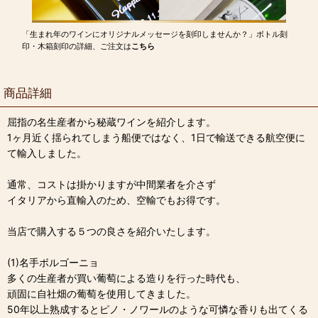
「生まれ年のワインにオリジナルメッセージを刻印しませんか？」ボトル刻
印・木箱刻印の詳細、ご注文は
こちら
商品詳細
屈指の名生産者から秘蔵ワインを紹介します。
1ヶ月近く揺られてしまう船便ではなく、1日で輸送できる航空便に
て輸入しました。
通常、コストは掛かりますが中間業者を介さず
イタリアから直輸入のため、空輸でもお得です。
当店で購入する５つの良さを紹介いたします。
(1)名手ボルゴーニョ
多くの生産者が買い葡萄による造りを行った時代も、
頑固に自社畑の葡萄を使用してきました。
50年以上熟成するとピノ・ノワールのような可憐な香りも出てくる