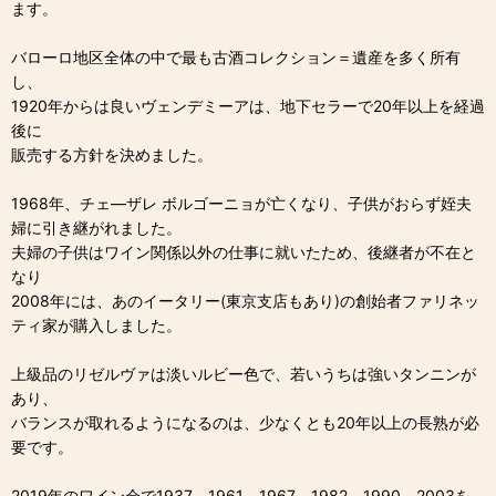
ます。
バローロ地区全体の中で最も古酒コレクション＝遺産を多く所有
し、
1920年からは良いヴェンデミーアは、地下セラーで20年以上を経過
後に
販売する方針を決めました。
1968年、チェ―ザレ ボルゴーニョが亡くなり、子供がおらず姪夫
婦に引き継がれました。
夫婦の子供はワイン関係以外の仕事に就いたため、後継者が不在と
なり
2008年には、あのイータリー(東京支店もあり)の創始者ファリネッ
ティ家が購入しました。
上級品のリゼルヴァは淡いルビー色で、若いうちは強いタンニンが
あり、
バランスが取れるようになるのは、少なくとも20年以上の長熟が必
要です。
2019年のワイン会で1937，1961，1967，1982，1990，2003を