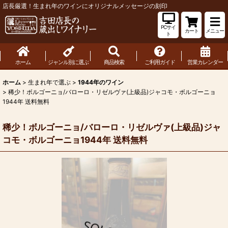
店長厳選！生まれ年のワインにオリジナルメッセージの刻印
PCサイ
カート
メニュー
ト
ホーム
ジャンル別に選ぶ
商品検索
ご利用ガイド
営業カレンダー
ホーム
>
生まれ年で選ぶ
>
1944年のワイン
>
稀少！ボルゴーニョ/バローロ・リゼルヴァ(上級品)ジャコモ・ボルゴーニョ
1944年 送料無料
稀少！ボルゴーニョ/バローロ・リゼルヴァ(上級品)ジャ
コモ・ボルゴーニョ1944年 送料無料