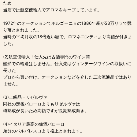
ため
当店では航空便輸入でアロマをキープしています。
1972年のオークションでボルゴーニョの1886年産が53万リラで競
り落とされました。
当時の平均月収の18倍近い額で、ロマネコンティより高値が付きま
した。
(2)航空便輸入！仕入先は古酒専門のワイン商
船舶での輸送はしません。仕入先はヴィンテージワインの取扱いに
長けた
プロから買い付け。オークションなどを介した二次流通品ではあり
ません。
(3)上級品＝リゼルヴァ
同社の定番バローロよりもリゼルヴァは
樽熟成が長いため高額ですが長期熟成向き。
(4)イタリア最高の銘酒バローロ
弟分のバルバレスコより格上とされます。