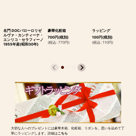
名門 DOCバローロリゼ
豪華化粧箱
ラッピング
ルヴァ・カンティーナ・
700
円
(税別)
100
円
(税別)
エンリコ・セラフィーノ
(
税込
:
770
円
)
(
税込
:
110
円
)
1955年産(昭和30年)
大切な人へのプレゼントには豪華木箱、化粧箱、リボンを。思いを込めて丁
寧にラッピングします。詳細は
こちら