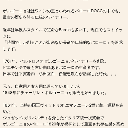
ボルゴーニョ社はワインの王といわれるバローロDOCGの中でも、
最古の歴史を誇る伝統のワイナリー。
近年は早飲みスタイルで短命なBaroloも多い中、現在でもストイッ
クに
「時間でしか創ることが出来ない長命で伝統的なバローロ」を追求
します。
1761年、バルトロメオ ボルゴーニョがワイナリーを創業、
ピエモンテで最も古い由緒あるバローロの生産者です。
日本では平賀源内、杉田玄白、伊能忠敬らが活躍した時代。。。
元々、自家用と友人用に造っていましたが、
1848年にチェーザレ・ボルゴーニョが販売を始めました。
1861年、当時の国王ヴィットリオ エマヌエーレ2世と統一運動を進
めた
ジュゼッペ ガリバルディを介したイタリア統一祝賀会で
ボルゴーニョのバローロ1820年が祝杯として重宝され存在感を高め