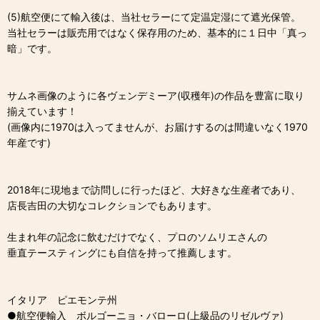
(5)航空便にて輸入後は、当社セラーにて定温定湿にて遮光保管。
当社セラーは販売用ではなく保存用のため、基本的に１日中「真っ
暗」です。
サムネ画像のように各ヴェンデミーア(収穫年)の作品を豊富に取り
揃えています！
(画像内に1970は入ってませんが、お届けするのは間違いなく1970
年産です)
2018年に現地まで訪問しに行ったほど、大好きな生産者であり、
店長吉田の大切なコレクションでもあります。
生まれ年の記念に飲むだけでなく、プロのソムリエさんの
垂直テースティングにも自信を持って推薦します。
イタリア ピエモンテ州
●航空便輸入 ボルゴーニョ・バローロ(上級品のリゼルヴァ)