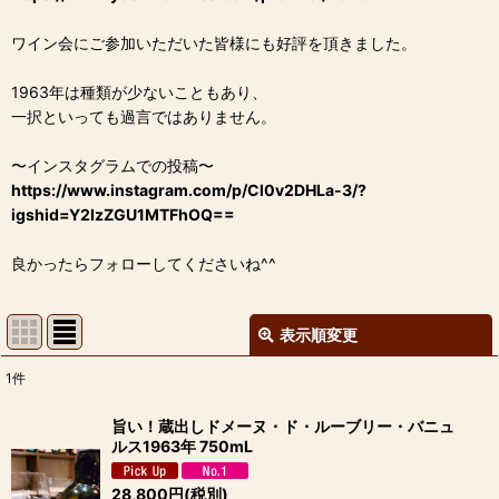
ワイン会にご参加いただいた皆様にも好評を頂きました。
1963年は種類が少ないこともあり、
一択といっても過言ではありません。
〜インスタグラムでの投稿〜
https://www.instagram.com/p/Cl0v2DHLa-3/?
igshid=Y2IzZGU1MTFhOQ==
良かったらフォローしてくださいね^^
表示順変更
閉じる
1
件
表示数
:
旨い！蔵出しドメーヌ・ド・ルーブリー・バニュ
ルス1963年 750mL
並び順
:
28,800
円
(税別)