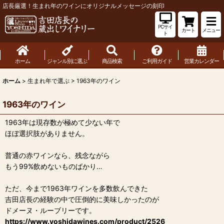
店長厳選！生まれ年のワインにオリジナルメッセージの刻印
PCサイ
カート
メニュー
ト
ホーム
ジャンル別に選ぶ
商品検索
ご利用ガイド
営業カレンダー
ホーム
>
生まれ年で選ぶ
>
1963年のワイン
1963年のワイン
1963年は現存数が極めて少ない年で
ほぼ選択肢がありません。
普通の赤ワインなら、残念ながら
もう99%飲めないものばかり…
ただ、今まで1963年ワインを多数飲んできた
吉田店長の経験の中で圧倒的に美味しかったのが
ドメーヌ・ルーブリーです。
https://www.yoshidawines.com/product/2526