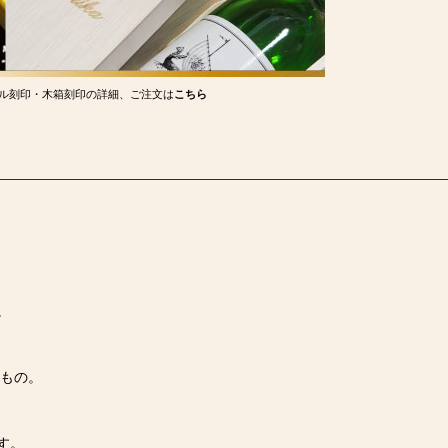
ル刻印・木箱刻印の詳細、ご注文は
こちら
。
たもの。
す。