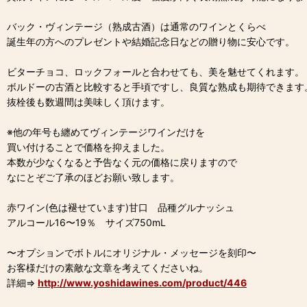
バック・ヴィンテージ（熟成古酒）は通常のワインとくらべ
誕生年の方へのプレゼントや結婚記念日などの贈り物に安心です。
ビターチョコ、ロックフォールと合わせても、美を魅せてくれます。
ボルドーの古酒と比較すると手頃ですし、良質な熟成も期待できます
抜栓後も数週間は美味しく頂けます。
※他の年号も纏めてヴィンテージワインだけを
買い付けることで価格を抑えました。
本数が少なくなると予告なく元の価格に戻りますので
なにとぞご了承のほどお願い致します。
赤ワイン(色は褪せています)甘口 品種グルナッシュ
アルコール16〜19％ サイズ750mL
〜オプションでボトルにオリジナル・メッセージを刻印〜
お客様だけの素敵な文章を考えてくださいね。
詳細⇒
http://www.yoshidawines.com/product/446