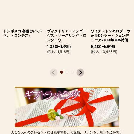
ドンボスコ 各種(カベル
ヴィクトリア・アンゴー
ワイナット？ネロダーヴ
ネ、トロンテス)
ヴス・リースリング・ロ
ォラ&シラー・ヴェンデ
ングロウ
ミーア2013年 6本特価
1,380
円
(税別)
9,480
円
(税別)
(
税込
:
1,518
円
)
(
税込
:
10,428
円
)
大切な人へのプレゼントには豪華木箱、化粧箱、リボンを。思いを込めて丁