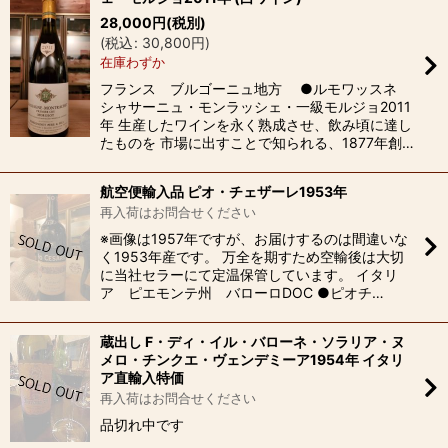
28,000
円
(税別)
(
税込
:
30,800
円
)
在庫わずか
フランス ブルゴーニュ地方 ●ルモワッスネ
シャサーニュ・モンラッシェ・一級モルジョ2011
年 生産したワインを永く熟成させ、飲み頃に達し
たものを 市場に出すことで知られる、1877年創…
航空便輸入品 ピオ・チェザーレ1953年
再入荷はお問合せください
※画像は1957年ですが、お届けするのは間違いな
く1953年産です。 万全を期すため空輸後は大切
に当社セラーにて定温保管しています。 イタリ
ア ピエモンテ州 バローロDOC ●ピオチ…
蔵出し F・ディ・イル・バローネ・ソラリア・ヌ
メロ・チンクエ・ヴェンデミーア1954年 イタリ
ア直輸入特価
再入荷はお問合せください
品切れ中です