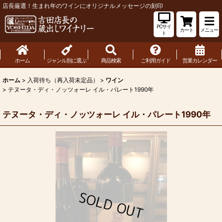
店長厳選！生まれ年のワインにオリジナルメッセージの刻印
PCサイ
カート
メニュー
ト
ホーム
ジャンル別に選ぶ
商品検索
ご利用ガイド
営業カレンダー
ホーム
>
入荷待ち（再入荷未定品）
>
ワイン
>
テヌータ・ディ・ノッツォーレ イル・パレート1990年
テヌータ・ディ・ノッツォーレ イル・パレート1990年