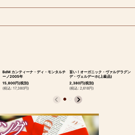
BdM カンティーナ・ディ・モンタルチ
旨い！オーガニック・ヴァルデラグン
ーノ2005年
デ・ヴェルデーホ(上級品)
15,800
円
(税別)
2,380
円
(税別)
(
税込
:
17,380
円
)
(
税込
:
2,618
円
)