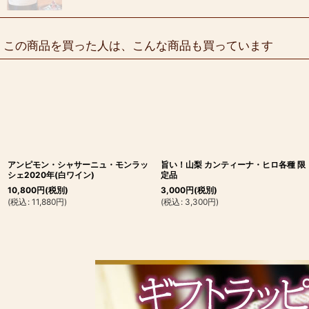
この商品を買った人は、こんな商品も買っています
アンピモン・シャサーニュ・モンラッ
旨い！山梨 カンティーナ・ヒロ各種 限
シェ2020年(白ワイン)
定品
10,800
円
(税別)
3,000
円
(税別)
(
税込
:
11,880
円
)
(
税込
:
3,300
円
)