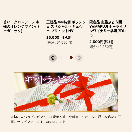
旨い！タロンジーノ 本
正規品 6本特価 ボランジ
限定品 山藤ぶとう園
物のオレンジワイン(オ
ェ スペシャル・キュヴ
YAMAFUJI ホーライサ
ーガニック)
ェ ブリュットNV
ンワイナリー各種 富山
市
28,800
円
(税別)
2,500
円
(税別)
(
税込
:
31,680
円
)
(
税込
:
2,750
円
)
大切な人へのプレゼントには豪華木箱、化粧箱、リボンを。思いを込めて丁
寧にラッピングします。詳細は
こちら