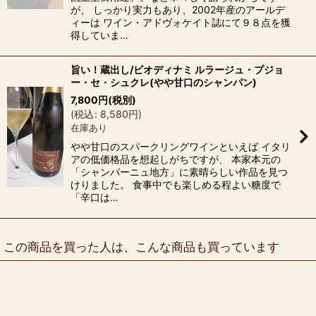
が、 しっかり実力もあり、2002年産のアールデ
ィーは ワイン・アドヴォケイト誌にて９８点を獲
得していま…
旨い！蔵出し/ビオディナミ ルラージュ・プジョ
ー・セ・シュクレ(やや甘口のシャンパン)
7,800
円
(税別)
(
税込
:
8,580
円
)
在庫あり
やや甘口のスパークリングワインといえば イタリ
アの低価格品を想起しがちですが、 本家本元の
「シャンパーニュ地方」に素晴らしい作品を見つ
けりました。 食事中でも楽しめる程よい糖度で
「辛口は…
この商品を買った人は、こんな商品も買っています