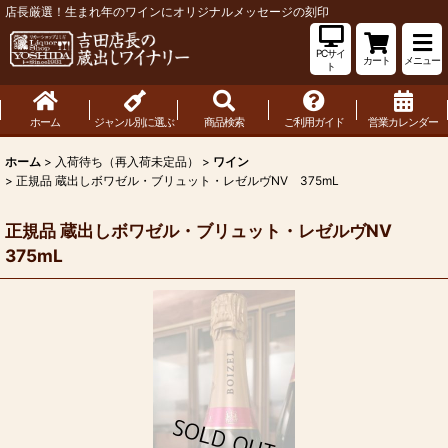
店長厳選！生まれ年のワインにオリジナルメッセージの刻印
PCサイ
カート
メニュー
ト
ホーム
ジャンル別に選ぶ
商品検索
ご利用ガイド
営業カレンダー
ホーム
>
入荷待ち（再入荷未定品）
>
ワイン
>
正規品 蔵出しボワゼル・ブリュット・レゼルヴNV 375mL
正規品 蔵出しボワゼル・ブリュット・レゼルヴNV
375mL