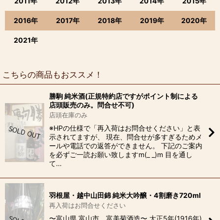
2011年
2012年
2013年
2014年
2015年
2016年
2017年
2018年
2019年
2020年
2021年
こちらの商品もおススメ！
勝駒 純米酒(正規特約店ですがポイント制による
店頭販売のみ。問合せ不可)
店頭在庫のみ
※HPの仕様で「再入荷はお問合せください」と表
示されてますが、 現在、問合せが多すぎるためメ
ールや電話での返答ができません。 下記のご案内
を必ずご一読お願い致しますm(_ _)m 目を通し
て…
羽根屋・越中山田錦 純米大吟醸・4割磨き720ml
再入荷はお問合せください
〜富山県 富山市 富美菊酒造〜 大正5年(1916年)