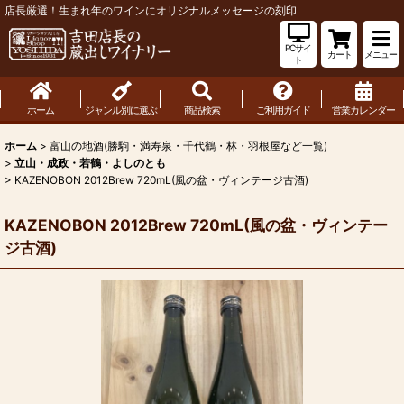
店長厳選！生まれ年のワインにオリジナルメッセージの刻印
PCサイ
カート
メニュー
ト
ホーム
ジャンル別に選ぶ
商品検索
ご利用ガイド
営業カレンダー
ホーム
>
富山の地酒(勝駒・満寿泉・千代鶴・林・羽根屋など一覧)
>
立山・成政・若鶴・よしのとも
>
KAZENOBON 2012Brew 720mL(風の盆・ヴィンテージ古酒)
KAZENOBON 2012Brew 720mL(風の盆・ヴィンテー
ジ古酒)