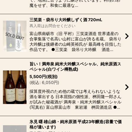
魔をせず、和食に最適な…
三笑楽・袋吊り大吟醸しずく酒 720mL
再入荷はお問合せください
富山県南砺市（旧 平村）三笑楽酒造 世界遺産の
合掌集落で名高い山村に富山が誇る名蔵。 袋吊り
大吟醸は後継者の山崎英裕氏が 最高峰を目指した
作品です。 ●三笑楽 袋吊り大吟醸 酒造…
旨い！満寿泉 純米大吟醸スペシャル、純米原酒ス
ペシャル(白ワイン樽熟成)
5,500
円
(税別)
(
税込
:
6,050
円
)
採算度外視のため他の蔵では考えられないような
酒を輩出する 日本屈指の個性派、桝田隆一郎さん
が試みた秘蔵酒が 満寿泉・純米大吟醸スペシャル
(写真右) 富山県富山市 東岩瀬 桝田酒造店 ●…
氷見 曙 雄山錦・純米原酒 平成23年醸造(容量で価
格が違います)