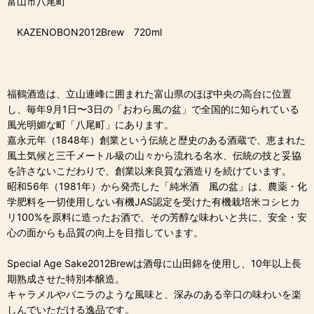
富山市八尾町
KAZENOBON2012Brew 720ml
福鶴酒造は、立山連峰に囲まれた富山県のほぼ中央の高台に位置
し、毎年9月1日〜3日の「おわら風の盆」で全国的に知られている
風光明媚な町「八尾町」にあります。
嘉永元年（1848年）創業という伝統と歴史のある酒蔵で、恵まれた
風土気候と三千メートル級の山々から流れる名水、伝統の技と妥協
を許さないこだわりで、創業以来良質な酒造りを続けています。
昭和56年（1981年）から発売した「純米酒 風の盆」は、農薬・化
学肥料を一切使用しない有機JAS認定を受けた有機栽培米コシヒカ
リ100%を原料に造ったお酒で、その芳醇な味わいと共に、安全・安
心の面からも品質の向上を目指しています。
Special Age Sake2012Brewは酒母に山田錦を使用し、10年以上長
期熟成させた特別本醸造。
キャラメルやバニラのような風味と、深みのある辛口の味わいを楽
しんでいただける逸品です。