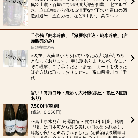
呉羽山麓・百塚にて羽根滋太郎が創業。 北アルプ
ス、立山連峰から流れる清廉な地下水と 富山の酒
造好適米「五百万石」などを用い、 高スペッ…
千代鶴「純米吟醸」「深層水仕込・純米吟醸」(店
頭販売のみ)
店頭在庫のみ
※現在、入荷量が限られているため店頭販売のみ
となっております。 申し訳ありませんが、なにと
ぞご理解、ご了承くださいませ。 カートを使った
販売方法は取っておりません。 富山県滑川市「千
代…
旨い！青海白峰・袋吊り大吟醸(赤紐・青紐 2種類
あり)
7,500
円
(税別)
(
税込
:
8,250
円
)
〜富山県氷見市 高澤酒造〜明治10年創業、銘柄
「曙」は日本海から昇る美しい日の出を想起し、
縁起が良いと命名されました。定番酒は淡麗辛口
で、地魚に合うように醸されています。料理の邪