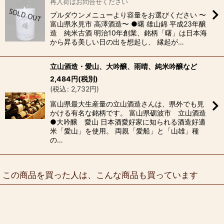
再入荷はお問合せください
プルダウンメニューより容量をお選びください 〜
富山県氷見市 高澤酒造〜 ●曙 雄山錦 平成23年醸
造 純米古酒 明治10年創業、銘柄「曙」は日本海
から昇る美しい日の出を想起し、 縁起が…
立山酒造・愛山、大吟醸、雨晴、純米吟醸など
2,484
円
(税別)
(
税込
:
2,732
円
)
富山県最大生産量の立山酒造さんは、県外でも見
かける有名な銘柄です。 富山県砺波市 立山酒造
●大吟醸 愛山 日本酒愛好家に知られる酒造好適
米「愛山」を使用。 両親「愛船」と「山雄」種
の…
この商品を買った人は、こんな商品も買っています