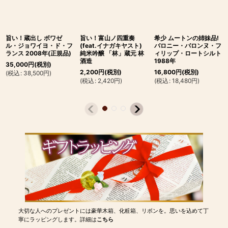
旨い！蔵出し ボワゼ
旨い！富山ノ四重奏
希少 ムートンの姉妹品!
ル・ジョワイヨ・ド・フ
(feat.イナガキヤスト)
バロニー・バロンヌ・フ
ランス 2008年(正規品)
純米吟醸 「林」蔵元 林
ィリップ・ロートシルト
酒造
1988年
35,000
円
(税別)
2,200
円
(税別)
16,800
円
(税別)
(
税込
:
38,500
円
)
(
税込
:
2,420
円
)
(
税込
:
18,480
円
)
大切な人へのプレゼントには豪華木箱、化粧箱、リボンを。思いを込めて丁
寧にラッピングします。詳細は
こちら