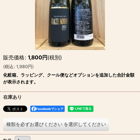
販売価格
:
1,800
円
(税別)
(
税込
:
1,980
円
)
化粧箱、ラッピング、クール便などオプションを追加した合計金額
が表示されます。
在庫あり
Facebookでシェア
種類を必ずお選びください
を選択してください