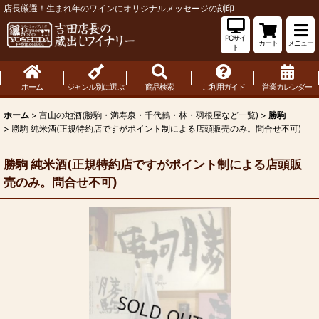
店長厳選！生まれ年のワインにオリジナルメッセージの刻印
PCサイ
カート
メニュー
ト
ホーム
ジャンル別に選ぶ
商品検索
ご利用ガイド
営業カレンダー
ホーム
>
富山の地酒(勝駒・満寿泉・千代鶴・林・羽根屋など一覧)
>
勝駒
>
勝駒 純米酒(正規特約店ですがポイント制による店頭販売のみ。問合せ不可)
勝駒 純米酒(正規特約店ですがポイント制による店頭販
売のみ。問合せ不可)