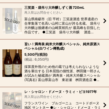
三笑楽・袋吊り大吟醸しずく酒 720mL
再入荷はお問合せください
富山県南砺市（旧 平村）三笑楽酒造 世界遺産の
合掌集落で名高い山村に富山が誇る名蔵。 袋吊り
大吟醸は後継者の山崎英裕氏が 最高峰を目指した
作品です。 ●三笑楽 袋吊り大吟醸 酒造…
旨い！満寿泉 純米大吟醸スペシャル、純米原酒ス
ペシャル(白ワイン樽熟成)
5,500
円
(税別)
(
税込
:
6,050
円
)
採算度外視のため他の蔵では考えられないような
酒を輩出する 日本屈指の個性派、桝田隆一郎さん
が試みた秘蔵酒が 満寿泉・純米大吟醸スペシャル
(写真右) 富山県富山市 東岩瀬 桝田酒造店 ●…
レ・シャロン・ドメーヌ・ラミィ・ピヨ1977年
再入荷はお問合せください
フランスワイン ブルゴーニュ コートドボーヌ
地区 サントネー ●レ・シャロン・ドメーヌ・ラミ