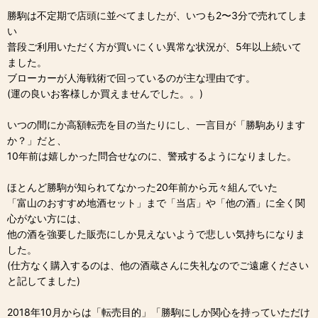
勝駒は不定期で店頭に並べてましたが、いつも2〜3分で売れてしま
い
普段ご利用いただく方が買いにくい異常な状況が、5年以上続いて
ました。
ブローカーが人海戦術で回っているのが主な理由です。
(運の良いお客様しか買えませんでした。。)
いつの間にか高額転売を目の当たりにし、一言目が「勝駒あります
か？」だと、
10年前は嬉しかった問合せなのに、警戒するようになりました。
ほとんど勝駒が知られてなかった20年前から元々組んでいた
「富山のおすすめ地酒セット」まで「当店」や「他の酒」に全く関
心がない方には、
他の酒を強要した販売にしか見えないようで悲しい気持ちになりま
した。
(仕方なく購入するのは、他の酒蔵さんに失礼なのでご遠慮ください
と記してました)
2018年10月からは「転売目的」「勝駒にしか関心を持っていただけ