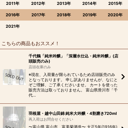
2011年
2012年
2013年
2014年
2015年
2016年
2017年
2018年
2019年
2020年
2021年
こちらの商品もおススメ！
千代鶴「純米吟醸」「深層水仕込・純米吟醸」(店
頭販売のみ)
店頭在庫のみ
※現在、入荷量が限られているため店頭販売のみ
となっております。 申し訳ありませんが、なにと
ぞご理解、ご了承くださいませ。 カートを使った
販売方法は取っておりません。 富山県滑川市「千
代…
羽根屋・越中山田錦 純米大吟醸・4割磨き720ml
再入荷はお問合せください
〜富山県 富山市 富美菊酒造〜 大正5年(1916年)