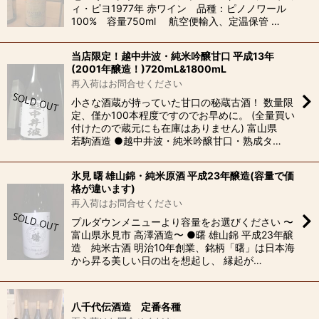
ィ・ピヨ1977年 赤ワイン 品種：ピノノワール
100% 容量750ml 航空便輸入、定温保管 …
当店限定！越中井波・純米吟醸甘口 平成13年
(2001年醸造！)720mL&1800mL
再入荷はお問合せください
小さな酒蔵が持っていた甘口の秘蔵古酒！ 数量限
定、僅か100本程度ですのでお早めに。 (全量買い
付けたので蔵元にも在庫はありません) 富山県
若駒酒造 ●越中井波・純米吟醸甘口・熟成タ…
氷見 曙 雄山錦・純米原酒 平成23年醸造(容量で価
格が違います)
再入荷はお問合せください
プルダウンメニューより容量をお選びください 〜
富山県氷見市 高澤酒造〜 ●曙 雄山錦 平成23年醸
造 純米古酒 明治10年創業、銘柄「曙」は日本海
から昇る美しい日の出を想起し、 縁起が…
八千代伝酒造 定番各種