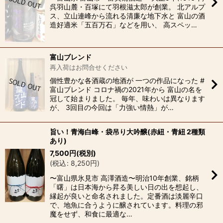
呉羽山麓・百塚にて羽根滋太郎が創業。 北アルプ
ス、立山連峰から流れる清廉な地下水と 富山の酒
造好適米「五百万石」などを用い、 高スペッ…
富山ブレンド
再入荷はお問合せください
個性豊かな各酒蔵の地酒が 一つの作品になった #
富山ブレンド コロナ禍の2021年から 富山の名を
冠して始まりました。 毎年、味わいは異なります
が、 3回目の今回は「力強い情熱」が…
旨い！青海白峰・袋吊り大吟醸(赤紐・青紐 2種類
あり)
7,500
円
(税別)
(
税込
:
8,250
円
)
〜富山県氷見市 高澤酒造〜明治10年創業、銘柄
「曙」は日本海から昇る美しい日の出を想起し、
縁起が良いと命名されました。定番酒は淡麗辛口
で、地魚に合うように醸されています。料理の邪
魔をせず、和食に最適な…