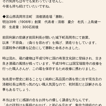
その気持ちは今でも変わっていませんし、
今後も持ち続けていたいですね。
◆富山県高岡市京町 清都酒造場「勝駒」
明治39年（1906年）創業 代表者：清都 慶介 杜氏：上島健一
郎 生産量：300石前後
前田利家の世継ぎ前田利長が開いた城下町高岡市にて創業。
以来「不容偽」（偽りを容わず）を掲げ、酒造りをしています。
日露戦争の戦勝を記念にして勝駒と命名されました。
時は流れ、蔵の建物は平成12年に国の有形文化財に登録され、古き
良き酒蔵の風情が残っています。平成19年には国宝瑞龍寺の改修を
行った職人さんが、この蔵を保存するため改修に携わりました。
知名度や歴史に頼ることなく純粋に高品質の酒を世に出す現当主の
清都社長は商売っ気のない職人気質なので、初対面だと誤解される
事もあるでしょう。
本当は全てに感謝の念をお持ちの優しく謙虚な方なんです。
「今の評判はお客様のおかげ」と初心を忘れず、集中力持続のため