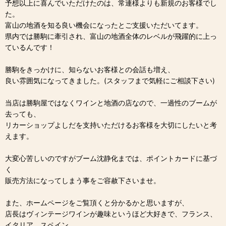
予想以上に喜んでいただけたのは、常連様よりも新規のお客様でし
た。
富山の地酒を知る良い機会になったとご支援いただいてます。
県内では勝駒に牽引され、富山の地酒全体のレベルが飛躍的に上っ
ているんです！
勝駒をきっかけに、知らないお客様との会話も増え、
良い雰囲気になってきました。(スタッフまで気軽にご相談下さい)
当店は勝駒屋ではなくワインと地酒の店なので、一過性のブームが
去っても、
リカーショップよしだを支持いただけるお客様を大切にしたいと考
えます。
大変心苦しいのですがブーム沈静化までは、ポイントカードに基づ
く
販売方法になってしまう事をご容赦下さいませ。
また、ホームページをご覧頂くと分かるかと思いますが、
店長はヴィンテージワインが趣味というほど大好きで、フランス、
イタリア、スペイン、