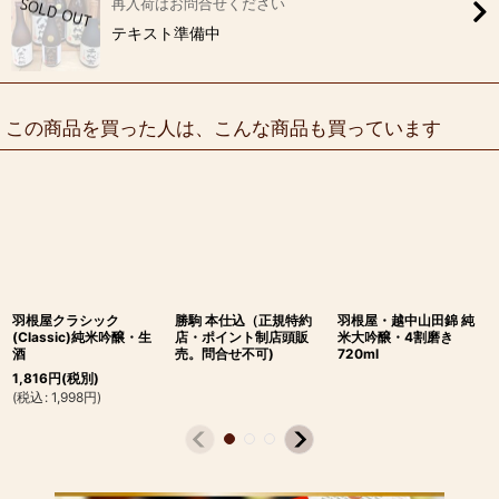
再入荷はお問合せください
テキスト準備中
この商品を買った人は、こんな商品も買っています
羽根屋クラシック
勝駒 本仕込（正規特約
羽根屋・越中山田錦 純
(Classic)純米吟醸・生
店・ポイント制店頭販
米大吟醸・4割磨き
酒
売。問合せ不可)
720ml
1,816
円
(税別)
(
税込
:
1,998
円
)