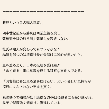
ーーーーーーーーーーーーーーーーーーーーーーーー
勝駒という名の職人気質。
四半世紀前から勝駒は商業主義を廃し、
数種類を目の行き届く数量しか製造しない。
杜氏や蔵人が変わってもブレが少なく
品質を保つのは清都社長が金儲けに関心が無いから。
量を造るより、日本の伝統を受け継ぎ
「永く造る」事に意義を感じる稀有な文化人である。
「お客様に喜ばれる酒を届けたい」という優しい気持ちが
流行に左右されない王道を貫く。
勉強熱心で物腰が低く謙虚なDNAは後継者にも受け継がれ、
親子で我慢強く酒造りに邁進している。