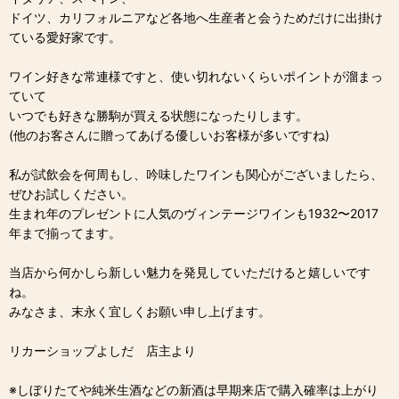
ドイツ、カリフォルニアなど各地へ生産者と会うためだけに出掛け
ている愛好家です。
ワイン好きな常連様ですと、使い切れないくらいポイントが溜まっ
ていて
いつでも好きな勝駒が買える状態になったりします。
(他のお客さんに贈ってあげる優しいお客様が多いですね)
私が試飲会を何周もし、吟味したワインも関心がございましたら、
ぜひお試しください。
生まれ年のプレゼントに人気のヴィンテージワインも1932〜2017
年まで揃ってます。
当店から何かしら新しい魅力を発見していただけると嬉しいです
ね。
みなさま、末永く宜しくお願い申し上げます。
リカーショップよしだ 店主より
※しぼりたてや純米生酒などの新酒は早期来店で購入確率は上がり