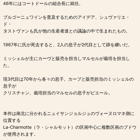
46年にはコートドールの組合長に就任。
ブルゴーニュワインを普及するためのアイデア、シュヴァリエ・
ド・
タストヴァンも氏が他の生産者達との議論の中で生まれたもの。
1967年に氏が死去すると、2人の息子が2代目として跡を継いだ。
ミッシェルが主にカーヴと販売を担当しマルセルが栽培を担当し
た。
現3代目は70年から各々の息子。カーブと販売担当のミッシェルの
息子が
クリスチャン、栽培担当のマルセルの息子がピエール。
本作は南北に分かれるニュイサンジョルジュのヴォーヌロマネ側に
位置する
La-Charmotte（ラ・シャルモット）の区画中心に複数区画のブドウ
が使用されます。