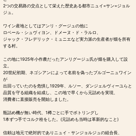
2つの交易路の交点として栄えた歴史ある都市ニュイ=サン=ジョル
ジュ。
ワイン産地としてはアンリ・グージュの他に
ロベール・シュヴィヨン、ドメーヌ・ド・ラルロ、
ジャック・フレデリック・ミュニエなど実力派の生産者が畑を所有
する村。
この地に1925年小作農だったアンリグージュ氏が畑を購入して設
立。
20世紀初期、ネゴシアンによって名前を偽ったブルゴーニュワイン
が
出回っていたのを危惧し1929年、ルソー、ダンジェルヴィーユらと
品質を守る組織を結成し、この地で早くから元詰めを実現、
消費者に直接販売を開始しました。
瓶詰め機が無い時代、1樽ごとに手でボトリングし
1本ずつ手でコルク栓をした。(元詰めも当時は革新的なこと)
信頼は地元で絶対的でありニュイ・サンジョルジュの組合長、