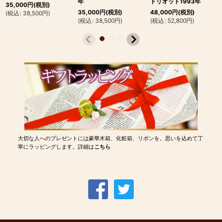
年
ドリオット1993年
35,000
円
(税別)
35,000
円
(税別)
48,000
円
(税別)
(
税込
:
38,500
円
)
(
税込
:
38,500
円
)
(
税込
:
52,800
円
)
大切な人へのプレゼントには豪華木箱、化粧箱、リボンを。思いを込めて丁
寧にラッピングします。詳細は
こちら