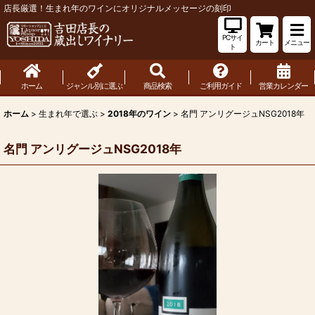
店長厳選！生まれ年のワインにオリジナルメッセージの刻印
PCサイ
カート
メニュー
ト
ホーム
ジャンル別に選ぶ
商品検索
ご利用ガイド
営業カレンダー
ホーム
>
生まれ年で選ぶ
>
2018年のワイン
>
名門 アンリグージュNSG2018年
名門 アンリグージュNSG2018年