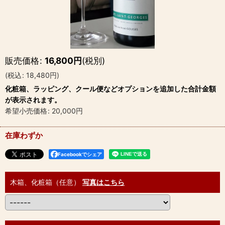
販売価格
:
16,800
円
(税別)
(
税込
:
18,480
円
)
化粧箱、ラッピング、クール便などオプションを追加した合計金額
が表示されます。
希望小売価格
:
20,000
円
在庫わずか
Facebookでシェア
木箱、化粧箱（任意）
写真はこちら