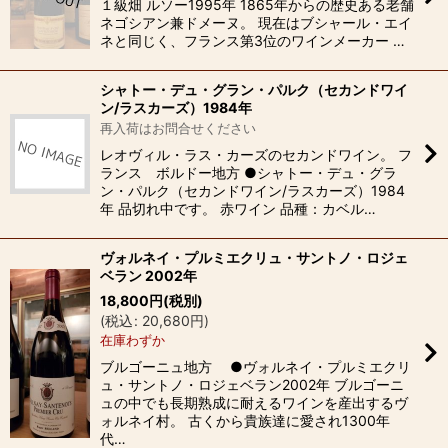
１級畑 ルソー1995年 1865年からの歴史ある老舗
ネゴシアン兼ドメーヌ。 現在はブシャール・エイ
ネと同じく、フランス第3位のワインメーカー …
シャトー・デュ・グラン・パルク（セカンドワイ
ン/ラスカーズ）1984年
再入荷はお問合せください
レオヴィル・ラス・カーズのセカンドワイン。 フ
ランス ボルドー地方 ●シャトー・デュ・グラ
ン・パルク（セカンドワイン/ラスカーズ）1984
年 品切れ中です。 赤ワイン 品種：カベル…
ヴォルネイ・プルミエクリュ・サントノ・ロジェ
ベラン 2002年
18,800
円
(税別)
(
税込
:
20,680
円
)
在庫わずか
ブルゴーニュ地方 ●ヴォルネイ・プルミエクリ
ュ・サントノ・ロジェベラン2002年 ブルゴーニ
ュの中でも長期熟成に耐えるワインを産出するヴ
ォルネイ村。 古くから貴族達に愛され1300年
代…