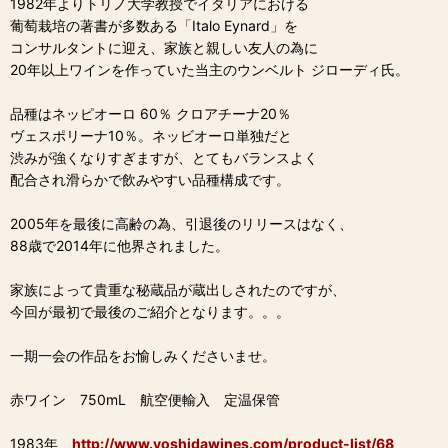
1982年よりトリノ大学教授でイタリアにおける
葡萄栽培の著書が多数ある「Italo Eynard」を
コンサルタントに迎え、家族と親しい友人の為に
20年以上ワインを作っていた当主のウンベルト ジローディ氏。
品種はネッピオーロ 60％ クロアチーナ20％
ヴェスポリーナ10％。ネッビオーロ単独だと
渋みが強くなりすぎますが、とてもバランスよく
配合され滑らかで飲みやすい品種構成です。
2005年を最後に高齢の為、引退後のリリースはなく、
88歳で2014年に他界されました。
家族によって貴重な秘蔵品が蔵出しされたのですが、
今回が最初で最後のご紹介となります。。。
一期一会の作品をお愉しみくださいませ。
赤ワイン 750mL 航空便輸入 定温保管
1983年
http://www.yoshidawines.com/product-list/68