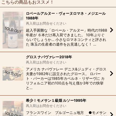
こちらの商品もおススメ！
ロベールアルヌー・ヴォーヌロマネ・メジエール
1988年
再入荷はお問合せください
超入手困難な「ロベール・アルヌー」時代の1988
年産が ６本だけ再入荷できました。 10年ぶりぐ
らいでしょうか... 小さなロマネコンティと評され
た 珠玉の生産者の遺作をお見逃しなく！ …
グロス ナパヴァレー2018年
再入荷はお問合せください
アメリカ ナパヴァレー デニス&ジュディ・グロス
夫妻が1982年に設立されたグロース。 ロバー
ト・パーカーは1985年カベルネ・リザーヴに カ
リフォルニア初の100点を与え僅か3年での快挙
と…
希少！モメサン１級畑 ルソー1995年
再入荷はお問合せください
フランスワイン ブルゴーニュ地方 ●モメサン