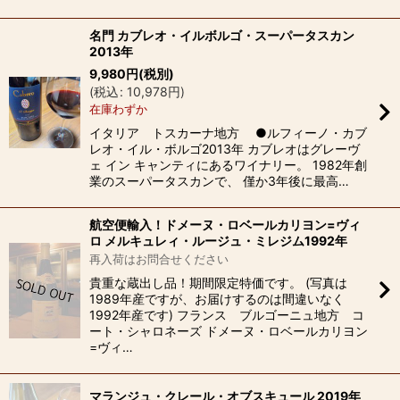
名門 カブレオ・イルボルゴ・スーパータスカン
2013年
9,980
円
(税別)
(
税込
:
10,978
円
)
在庫わずか
イタリア トスカーナ地方 ●ルフィーノ・カブ
レオ・イル・ボルゴ2013年 カブレオはグレーヴ
ェ イン キャンティにあるワイナリー。 1982年創
業のスーパータスカンで、 僅か3年後に最高…
航空便輸入！ドメーヌ・ロベールカリヨン=ヴィ
ロ メルキュレィ・ルージュ・ミレジム1992年
再入荷はお問合せください
貴重な蔵出し品！期間限定特価です。 (写真は
1989年産ですが、お届けするのは間違いなく
1992年産です) フランス ブルゴーニュ地方 コ
ート・シャロネーズ ドメーヌ・ロベールカリヨン
=ヴィ…
マランジュ・クレール・オブスキュール 2019年