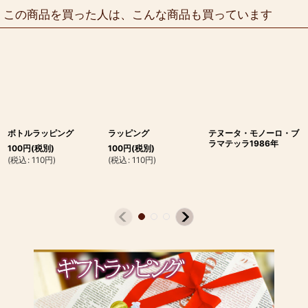
この商品を買った人は、こんな商品も買っています
ボトルラッピング
ラッピング
テヌータ・モノーロ・ブ
ラマテッラ1986年
100
円
(税別)
100
円
(税別)
(
税込
:
110
円
)
(
税込
:
110
円
)