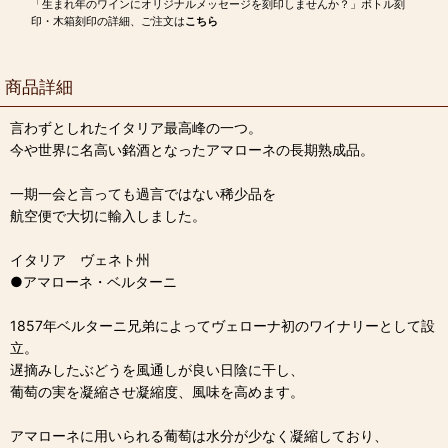
「生まれ年のワインにオリジナルメッセージを刻印しませんか？」ボトル刻
印・木箱刻印の詳細、ご注文は
こちら
商品詳細
言わずとしれたイタリア最高峰の一つ。
今や世界に名高い銘酒となったアマローネの長期熟成品。
一期一会と言っても過言ではない稀少品を
航空便で大切に輸入しました。
イタリア ヴェネト州
●アマローネ・ベルターニ
1857年ベルターニ兄弟によってヴェローナ初のワイナリーとして設
立。
遅摘みしたぶどうを風通しが良い日陰に干し、
葡萄の実を凝縮させ凝縮度、風味を高めます。
アマローネに用いられる葡萄は水分が少なく凝縮しており、