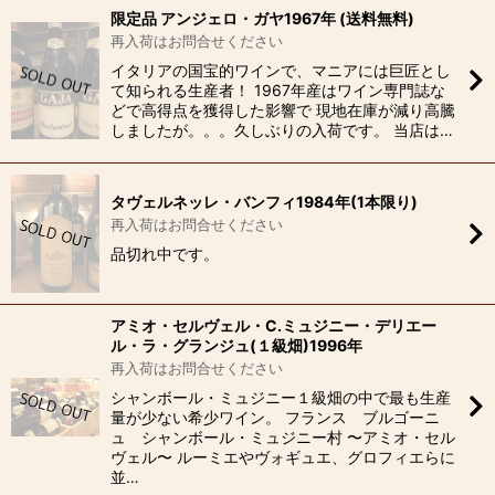
限定品 アンジェロ・ガヤ1967年 (送料無料)
再入荷はお問合せください
イタリアの国宝的ワインで、マニアには巨匠とし
て知られる生産者！ 1967年産はワイン専門誌な
どで高得点を獲得した影響で 現地在庫が減り高騰
しましたが。。。久しぶりの入荷です。 当店は…
タヴェルネッレ・バンフィ1984年(1本限り)
再入荷はお問合せください
品切れ中です。
アミオ・セルヴェル・C.ミュジニー・デリエー
ル・ラ・グランジュ(１級畑)1996年
再入荷はお問合せください
シャンボール・ミュジニー１級畑の中で最も生産
量が少ない希少ワイン。 フランス ブルゴーニ
ュ シャンボール・ミュジニー村 〜アミオ・セル
ヴェル〜 ルーミエやヴォギュエ、グロフィエらに
並…