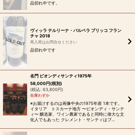
品切れ中です。
ヴィッラ テルリーナ・バルベラ ブリッコ フラン
チャ 2018
再入荷はお問合せください
品切れ中です
名門 ビオンディサンティ1975年
58,000
円
(税別)
(
税込
:
63,800
円
)
在庫わずか
※お届けするのは画像中央の1975年産 1本です。
イタリア トスカーナ地方 〜ビオンディ・サンテ
ィ〜 醸造家、ワイン農家であると同時に偉大な文
化人でもあった クレメント・サンティはブ…