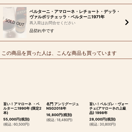
ベルターニ・アマローネ・レチョート・デッラ・
ヴァルポリチェッラ・ベルターニ1971年
再入荷はお問合せください
品切れ中です
この商品を買った人は、こんな商品も買っています
旨い！アマローネ ・ベ
名門 アンリグージュ
旨い！ペルゴレ・ヴォー
ルターニ1990年 (限定2
NSG2018年
チェ(アマローネの上級
本)
品) 1998年
16,800
円
(税別)
55,000
円
(税別)
28,000
円
(税別)
(
税込
:
18,480
円
)
(
税込
:
60,500
円
)
(
税込
:
30,800
円
)