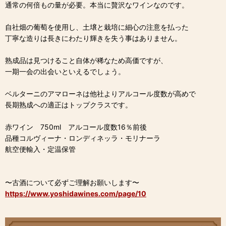
通常の何倍もの量が必要。本当に贅沢なワインなのです。
自社畑の葡萄を使用し、土壌と栽培に細心の注意を払った
丁寧な造りは長きにわたり輝きを失う事はありません。
熟成品は見つけること自体が稀なため高価ですが、
一期一会の出会いといえるでしょう。
ベルターニのアマローネは他社よりアルコール度数が高めで
長期熟成への適正はトップクラスです。
赤ワイン 750ml アルコール度数16％前後
品種コルヴィーナ・ロンディネッラ・モリナーラ
航空便輸入・定温保管
〜古酒について必ずご理解お願いします〜
https://www.yoshidawines.com/page/10