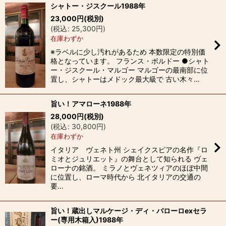
シャトー・ジスクール1988年
23,000
円
(税別)
(
税込
:
25,300
円
)
在庫わずか
※ラベルに少し汚れがあるため 本数限定の特別価
格となっています。 フランス・ボルドー ●シャト
ー・ジスクール・マルゴー マルゴーの最南部に位
置し、シャトーはメドック最大級で 古い木々…
旨い！アマローネ1988年
28,000
円
(税別)
(
税込
:
30,800
円
)
在庫わずか
イタリア ヴェネト州 シェイクスピアの名作『ロ
ミオとジュリエット』の舞台として知られる ヴェ
ローナの銘酒。 ミラノとヴェネツィアのほぼ中間
に位置し、ローマ時代から 北イタリアの交通の
要…
旨い！蔵出しマルケージ・ディ・バローロexセラ
ー(専用木箱入)1988年