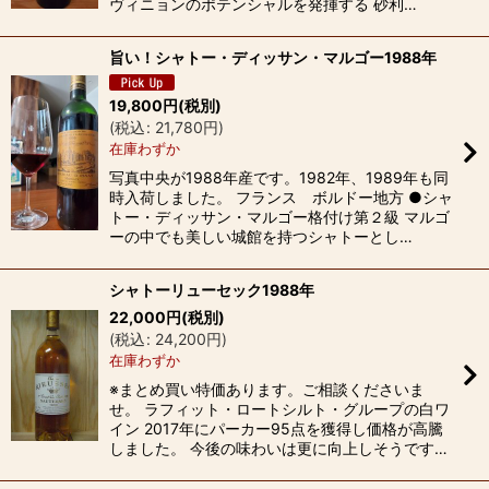
ヴィニョンのポテンシャルを発揮する 砂利…
旨い！シャトー・ディッサン・マルゴー1988年
19,800
円
(税別)
(
税込
:
21,780
円
)
在庫わずか
写真中央が1988年産です。1982年、1989年も同
時入荷しました。 フランス ボルドー地方 ●シャ
トー・ディッサン・マルゴー格付け第２級 マルゴ
ーの中でも美しい城館を持つシャトーとし…
シャトーリューセック1988年
22,000
円
(税別)
(
税込
:
24,200
円
)
在庫わずか
※まとめ買い特価あります。ご相談くださいま
せ。 ラフィット・ロートシルト・グループの白ワ
イン 2017年にパーカー95点を獲得し価格が高騰
しました。 今後の味わいは更に向上しそうです…