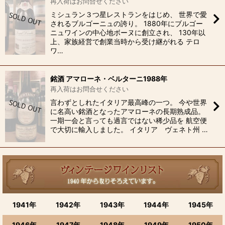
再入荷はお問合せください
ミシュラン３つ星レストランをはじめ、 世界で愛
されるブルゴーニュの誇り。 1880年にブルゴー
ニュワインの中心地ボーヌに創立され、 130年以
上、家族経営で創業当時から受け継がれる テロ
ワ…
銘酒 アマローネ・ベルターニ1988年
再入荷はお問合せください
言わずとしれたイタリア最高峰の一つ。 今や世界
に名高い銘酒となったアマローネの長期熟成品。
一期一会と言っても過言ではない稀少品を 航空便
で大切に輸入しました。 イタリア ヴェネト州 …
1941年
1942年
1943年
1944年
1945年
1946年
1947年
1948年
1949年
1950年