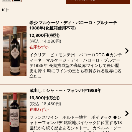
10
件
表示数
:
希少 マルケージ・ディ・バローロ・ブルナーテ
1988年(化粧箱使用不可)
並び順
:
12,800
円
(税別)
(
税込
:
14,080
円
)
在庫わずか
絞り込む
イタリア ピエモンテ州 バローロDOC ●カンテ
ィーネ・マルケージ・ディ・バローロ・ブルナー
テ1988年 長期熟成型の高級赤ワインして長い歴
史を誇り 時にワインの王とも称賛される世界に名
立た…
蔵出し！シャトー・フォンバデ1988年
16,800
円
(税別)
(
税込
:
18,480
円
)
在庫わずか
フランスワイン ボルドー地方 ポイヤック ●シ
ャトーフォンバデ 銘醸地ポイヤックに位置する18
世紀から続く歴史あるシャトー。 カベルネ・ソー