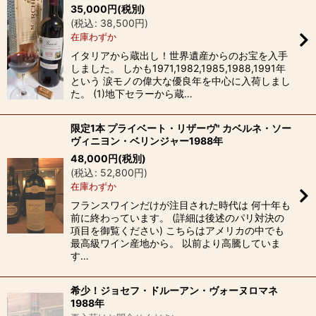
35,000
円
(税別)
(
税込
:
38,500
円
)
在庫わずか
イタリアから蔵出し！世界遺産からのお宝を入手
しました。 しかも1971,1982,1985,1988,1991年
という 涙モノの偉大な優良年を中心に入荷しまし
た。 (1)地下セラーから蔵…
限定1本 プライベート・リザーヴ" カベルネ・ソー
ヴィニヨン・ベリンジャー1988年
48,000
円
(税別)
(
税込
:
52,800
円
)
在庫わずか
フランスワインだけが注目された時代は 何十年も
前に終わっています。 (詳細は後述のパリ対決の
項目を御覧ください) こちらはアメリカの中でも
最高級ワイン産地から。 以前より高騰していま
す…
希少！ジョセフ・ドルーアン・ヴォーヌロマネ
1988年