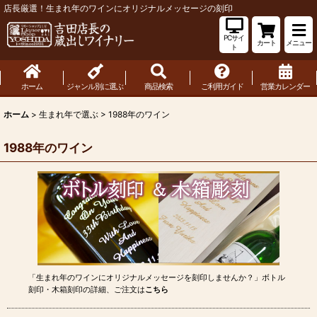
店長厳選！生まれ年のワインにオリジナルメッセージの刻印
PCサイ
カート
メニュー
ト
ホーム
ジャンル別に選ぶ
商品検索
ご利用ガイド
営業カレンダー
ホーム
>
生まれ年で選ぶ
>
1988年のワイン
1988年のワイン
「生まれ年のワインにオリジナルメッセージを刻印しませんか？」ボトル
刻印・木箱刻印の詳細、ご注文は
こちら