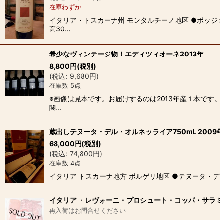
在庫わずか
イタリア・トスカーナ州 モンタルチーノ地区 ●ポッジ
高30…
希少なヴィンテージ物！エディツィオーネ2013年
8,800
円
(税別)
(
税込
:
9,680
円
)
在庫数 5点
※画像は見本です。お届けするのは2013年産１本です
関…
蔵出しテヌータ・デル・オルネッライア750mL 2009
68,000
円
(税別)
(
税込
:
74,800
円
)
在庫数 4点
イタリア トスカーナ地方 ボルゲリ地区 ●テヌータ・デル・オルネッ
イタリア ・レヴォーニ・プロシュート・コッパ・サラミ
再入荷はお問合せください